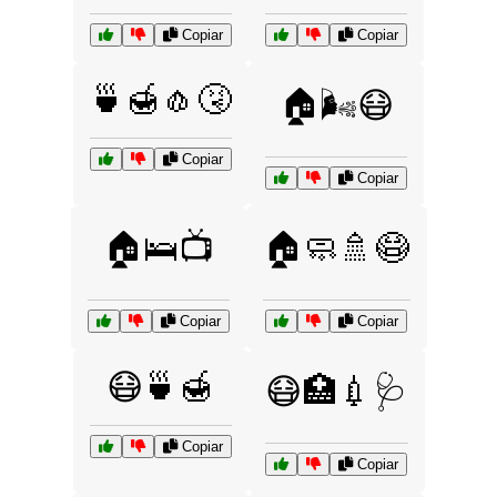
Copiar
Copiar
🍵🍯🧄🤧
🏠🌬️😷
Copiar
Copiar
🏠🛌📺
🏠🧼🚿😷
Copiar
Copiar
😷🍵🍯
😷🏥💉🩺
Copiar
Copiar