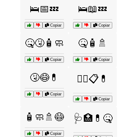
🛌📅💤
🛌📖💤
Copiar
Copiar
🤒🤧🧴🧼
🤒🧴🚿
Copiar
Copiar
🤧😷💊
🧑‍⚕️📋💊
Copiar
Copiar
🧴🧼🚿😷
🩺🏥💊🤒
Copiar