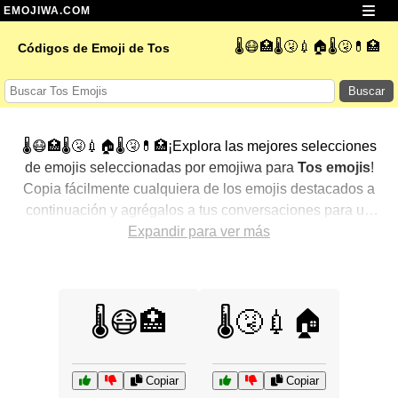
EMOJIWA.COM
🌡️😷🏥🌡️🤧💉🏠🌡️🤧💊🏥
Códigos de Emoji de Tos
Buscar
🌡️😷🏥🌡️🤧💉🏠🌡️🤧💊🏥¡Explora las mejores selecciones
de emojis seleccionadas por emojiwa para
Tos emojis
!
Copia fácilmente cualquiera de los emojis destacados a
continuación y agrégalos a tus conversaciones para un
toque personalizado. Hemos seleccionado una variedad
Expandir para ver más
de emojis relacionados, mostrando primero los más
populares. ¿Buscas más? Explora otras categorías para
descubrir aún más formas de expresar
Tos con emojis
.
🌡️😷🏥
🌡️🤧💉🏠
Copiar
Copiar