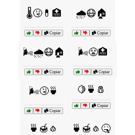
🌡️🤧💊🏥
🌧️😷🏠
Copiar
Copiar
🌬️🌧️😷🏠
🌬️😤🏥
Copiar
Copiar
🍋🍵🧂
🌬️🤧🍵
Copiar
Copiar
🍵🍯🧄
🍵🍯🧄🤒