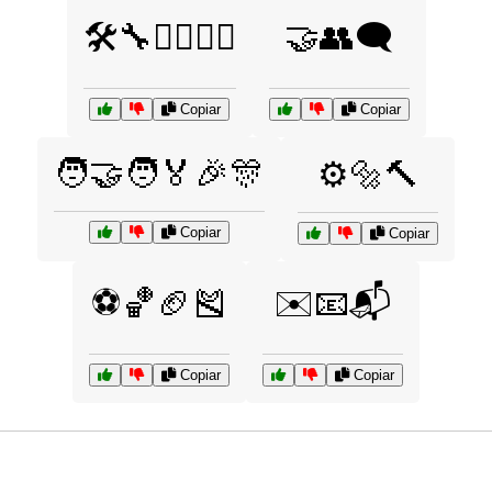
🛠️🔧👷‍♂️👷‍♀️
🤝👥🗨️
Copiar
Copiar
🧑‍🤝‍🧑🏅🎉🎊
⚙️🔩🔨
Copiar
Copiar
⚽🏀🏈🎽
✉️📧📬
Copiar
Copiar