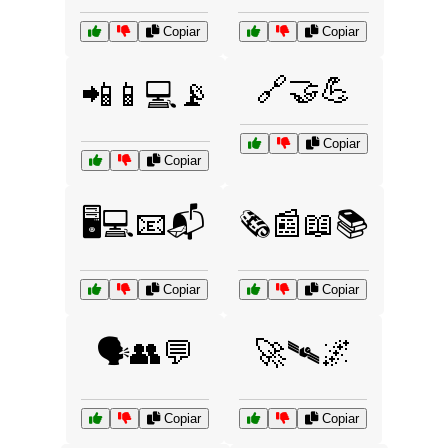
Copiar
Copiar
🔗🤝💪
📲📱💻📡
Copiar
Copiar
🖥️💻📧📬
🗞️📰📖📚
Copiar
Copiar
🗣️👥💬
🚀🛰️🌌
Copiar
Copiar