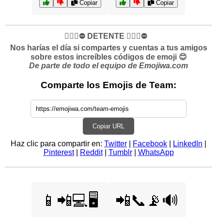
Copiar
Copiar
✋🏻🛑⛔️ DETENTE ✋🏻🛑⛔️
Nos harías el día si compartes y cuentas a tus amigos
sobre estos increíbles códigos de emoji 😊
De parte de todo el equipo de Emojiwa.com
Comparte los Emojis de Team:
Copiar URL
Haz clic para compartir en:
Twitter
|
Facebook
|
LinkedIn
|
Pinterest
|
Reddit
|
Tumblr
|
WhatsApp
📱📲💻🖥️
📲📞📡🔊