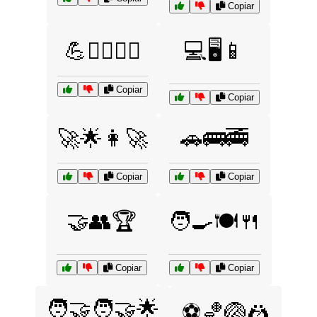
Copiar
💪🏃‍♂️🏃‍♀️
💻🖥️📱
Copiar
Copiar
🚀🌟👩‍🚀
🚗🚌🚎
Copiar
Copiar
🤝👥🏆
🧑‍🍳🍽️🍴
Copiar
Copiar
🧑‍🤝‍🧑🤝🌟
⚽🏀🏐🤼