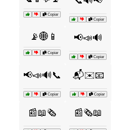
📞🔊📢
Copiar
Copiar
📡🌐📱
📢📣🔊
Copiar
Copiar
📢📣🔊📞
📬✉️📧
Copiar
Copiar
📰📖🗞️
📰🗞️📖