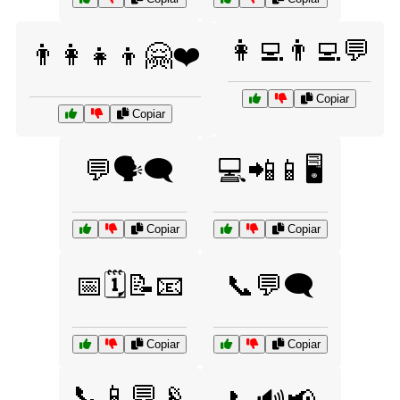
👩‍💻👨‍💻💬
👨‍👩‍👧‍👦🤗❤️
Copiar
Copiar
💬🗣️🗨️
💻📲📱🖥️
Copiar
Copiar
📅🗓️📝📧
📞💬🗨️
Copiar
Copiar
📞📱💬📡