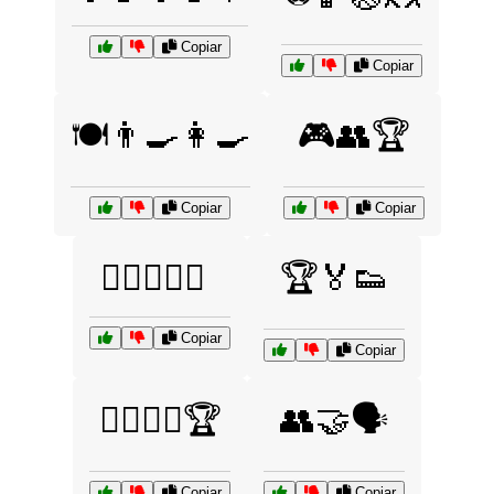
Copiar
Copiar
🍽️👨‍🍳👩‍🍳
🎮👥🏆
Copiar
Copiar
🏄‍♂️🏄‍♀️🌊
🏆🏅👟
Copiar
Copiar
🏋️‍♂️🤼‍♀️🏆
👥🤝🗣️
Copiar
Copiar