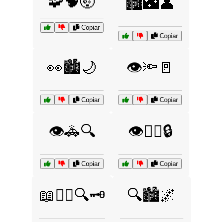
🧩🧠🤯
🏙️🌃👤
Copiar
Copiar
👀🏙️🌙
👁️🔦🚪
Copiar
Copiar
👁️🚓🔍
👁️🧑‍⚖️🔒
Copiar
Copiar
📖🕵️‍♂️🔍🗝️
🔍🏙️🌌