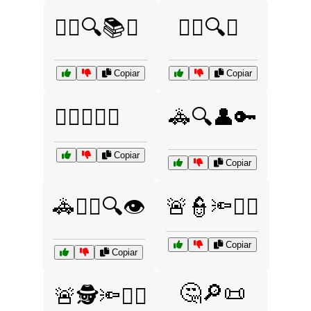
🕵️‍♀️🔍📚🤔
🕵️‍♂️🔍👀
Copiar
Copiar
🕵️‍♂️🚪🔦🤔
🚓🔍👤🔑
Copiar
Copiar
🚓🧑‍⚖️🔍👁️
🚨👮🔦🕵️‍♂️
Copiar
Copiar
🤔🔎📜
🚨🕵️🔦👮‍♂️