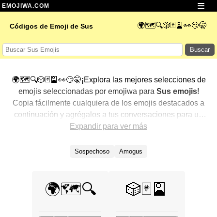
EMOJIWA.COM
🌍🗺️🔍🎲🃏🎴👀😏🤫
Códigos de Emoji de Sus
Buscar
🌍🗺️🔍🎲🃏🎴👀😏🤫¡Explora las mejores selecciones de
emojis seleccionadas por emojiwa para
Sus emojis
!
Copia fácilmente cualquiera de los emojis destacados a
continuación y agrégalos a tus conversaciones para un
toque personalizado. Hemos seleccionado una variedad
Expandir para ver más
de emojis relacionados, mostrando primero los más
populares. ¿Buscas más? Explora otras categorías para
Sospechoso
Amogus
descubrir aún más formas de expresar
Sus con emojis
.
🌍🗺️🔍
🎲🃏🎴