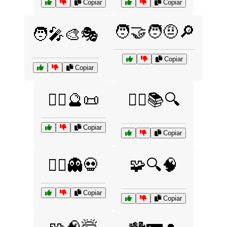
Copiar
Copiar
🧑‍🤝‍🧑🤨🔎
🧑‍🎤🎨🎭
Copiar
Copiar
🧙‍♀️🔮📜
🧙‍♂️📚🔍
Copiar
Copiar
🧟‍♂️👻💀
🧩🔍🧠
Copiar
Copiar