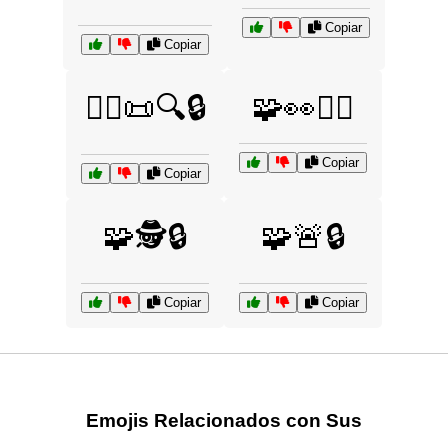
Copiar
Copiar
🧑‍⚖️📜🔍🔒
🧩👀🕵️‍♀️
Copiar
Copiar
🧩🕵️🔒
🧩🚨🔒
Copiar
Copiar
Emojis Relacionados con Sus