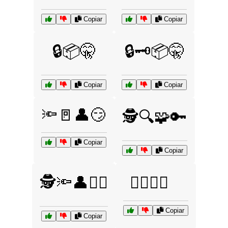
Copiar
Copiar
🔒📦🤫
🔒🗝️📦🤫
Copiar
Copiar
🔦🚪👤😏
🕵️🔍🧩🔑
Copiar
Copiar
🕵️🔦👤🚶‍♂️
🕵️‍♀️📖🔦
Copiar
Copiar