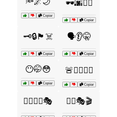
🔦🌌🌙
🕶️🌆🚶‍♂️
Copiar
Copiar
🗝️🔒🏴‍☠️
🗣️👂🤫
Copiar
Copiar
😶🤭😳
🚨👮‍♂️🕵️‍♀️
Copiar
Copiar
🦸‍♂️🦹‍♀️🎭
🦹‍♂️🎭🎬