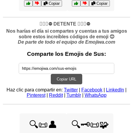
Copiar
Copiar
✋🏻🛑⛔️ DETENTE ✋🏻🛑⛔️
Nos harías el día si compartes y cuentas a tus amigos
sobre estos increíbles códigos de emoji 😊
De parte de todo el equipo de Emojiwa.com
Comparte los Emojis de Sus:
Copiar URL
Haz clic para compartir en:
Twitter
|
Facebook
|
LinkedIn
|
Pinterest
|
Reddit
|
Tumblr
|
WhatsApp
🔍📜👤
🔍🗝️📜🧩