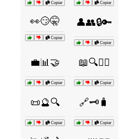
Copiar
Copiar
👀😏🤫
👤👥🔒🔑
Copiar
Copiar
💼📊🤝
📖🔍🕵️‍♂️
Copiar
Copiar
📜🔮🔍
🔗🗝️🧳
Copiar
Copiar