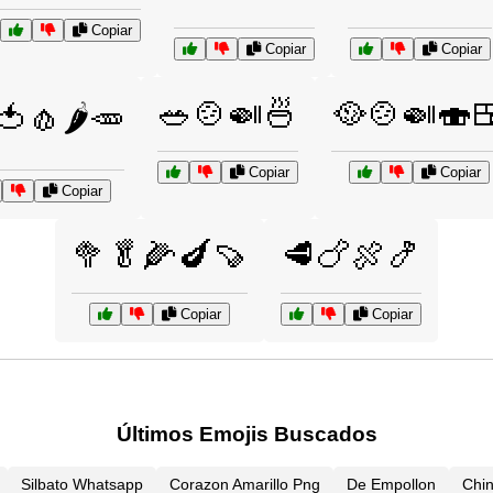
Copiar
Copiar
Copiar
🥗🍲🍛🍜
🥘🍲🍛🍣
🍅🧄🌶️🥕
Copiar
Copiar
Copiar
🥦🥬🌽🍆🍠
🥩🍗🍖🍤
Copiar
Copiar
Últimos Emojis Buscados
Silbato Whatsapp
Corazon Amarillo Png
De Empollon
Chi