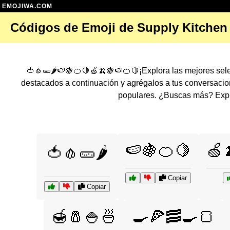
EMOJIWA.COM
Códigos de Emoji de Supply Kitchen
🍅🧄🥒🌶️🍉🍇🍊🍋🍏🍌🍇🍉🍊🍋¡Explora las mejores se
destacados a continuación y agrégalos a tus conversaci
populares. ¿Buscas más? Explo
🍉🍇🍊🍋
🍏
🍅🧄🥒🌶️
Copiar
Copiar
🍯🧂🍚🍜
🍳🍕🥓🍳🍞