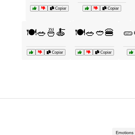
Copiar
Copiar
🍽️🥗🍜🍝
🍽️🥗🥙🍔
🥒
Copiar
Copiar
Emotions