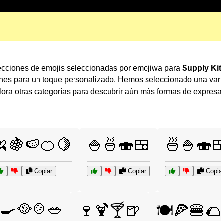
lecciones de emojis seleccionadas por emojiwa para
Supply Ki
ones para un toque personalizado. Hemos seleccionado una var
ra otras categorías para descubrir aún más formas de expres
🍌🍇🍉🍊🍋
🍚🍜🍣🍱
🍜🍚🍣
Copiar
Copiar
Copia
🍳🥘🍲🥗
🍷🍹🍸🍺
🍽️🍕🍔🌮