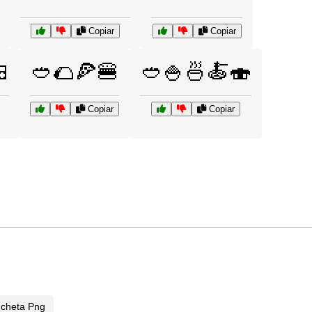
Copiar
Copiar

🥙🌮🍕🍔
🥙🍚🍜🍝🍣
Copiar
Copiar
ncheta Png