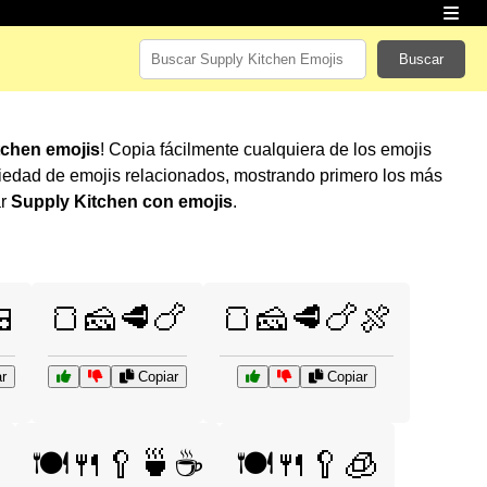
Buscar
tchen emojis
! Copia fácilmente cualquiera de los emojis
iedad de emojis relacionados, mostrando primero los más
ar
Supply Kitchen con emojis
.

🍞🧀🥩🍗
🍞🧀🥩🍗🍖
r
Copiar
Copiar
🍽️🍴🥄🍵☕
🍽️🍴🥄🧊