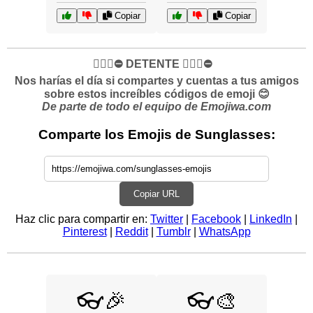
Copiar
Copiar
✋🏻🛑⛔️ DETENTE ✋🏻🛑⛔️
Nos harías el día si compartes y cuentas a tus amigos
sobre estos increíbles códigos de emoji 😊
De parte de todo el equipo de Emojiwa.com
Comparte los Emojis de Sunglasses:
Copiar URL
Haz clic para compartir en:
Twitter
|
Facebook
|
LinkedIn
|
Pinterest
|
Reddit
|
Tumblr
|
WhatsApp
👓🎉
👓🎨