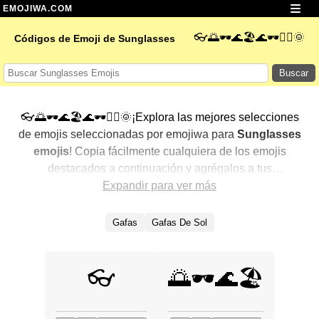
EMOJIWA.COM
👓🌅🕶️🌊🏖️🌊🕶️🏄‍♀️🌞
Códigos de Emoji de Sunglasses
Buscar
👓🌅🕶️🌊🏖️🌊🕶️🏄‍♀️🌞¡Explora las mejores selecciones
de emojis seleccionadas por emojiwa para
Sunglasses
emojis
! Copia fácilmente cualquiera de los emojis
destacados a continuación y agrégalos a tus
conversaciones para un toque personalizado. Hemos
Expandir para ver más
seleccionado una variedad de emojis relacionados,
mostrando primero los más populares. ¿Buscas más?
Gafas
Gafas De Sol
Explora otras categorías para descubrir aún más formas
de expresar
Sunglasses con emojis
.
👓
🌅🕶️🌊🏖️