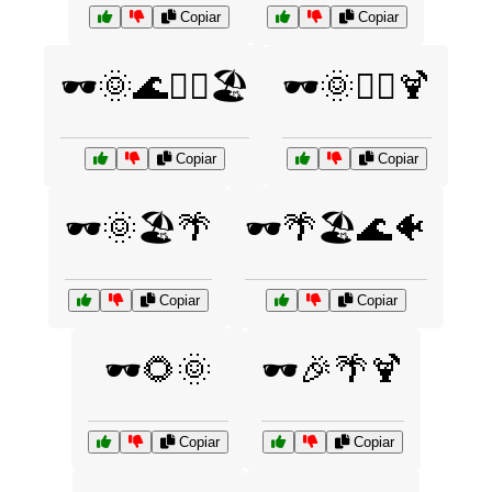
Copiar
Copiar
🕶️🌞🌊🏄‍♂️🏖️
🕶️🌞🏄‍♀️🍹
Copiar
Copiar
🕶️🌞🏖️🌴
🕶️🌴🏖️🌊🐠
Copiar
Copiar
🕶️🌻🌞
🕶️🎉🌴🍹
Copiar
Copiar