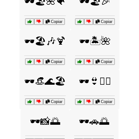
🕶️🏖️🌺🐠
🕶️🏖️🎉
Copiar
Copiar
🕶️🏖️🎶🍹
🕶️🏝️🌺
Copiar
Copiar
🕶️👒🌊🏖️
🕶️👙🏄‍♂️
Copiar
Copiar
🕶️📸🌅
🕶️🚗🌅