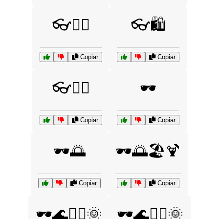
👓🚶‍♀️
👓🛍️
Copiar
Copiar
👓🧘‍♀️
🕶️
Copiar
Copiar
🕶️🌅
🕶️🌅🏖️🍹
Copiar
Copiar
🕶️🌊🏄‍♀️🌞
🕶️🌊🏄‍♂️🌞