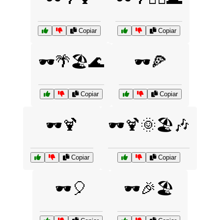
Copiar
Copiar
🕶️🌴🏖️🌊
🕶️🍕
Copiar
Copiar
🕶️🍹
🕶️🍹🌞🏖️🎶
Copiar
Copiar
🕶️🎈
🕶️🎉🏖️