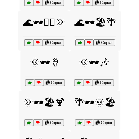
Copiar
Copiar
🌊🕶️🏄‍♀️🌞
🌊🕶️🏖️🌴
Copiar
Copiar
🌞🕶️🍦
🌞🕶️🎶
Copiar
Copiar
🌞🕶️🏖️🍹
🌴🕶️🌞🏖️
Copiar
Copiar