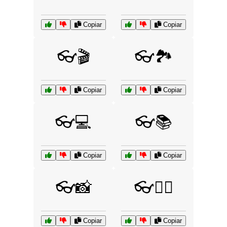
Copiar
Copiar
👓🎬
👓🏞️
Copiar
Copiar
👓💻
👓📚
Copiar
Copiar
👓📸
👓🕵️‍♂️
Copiar
Copiar