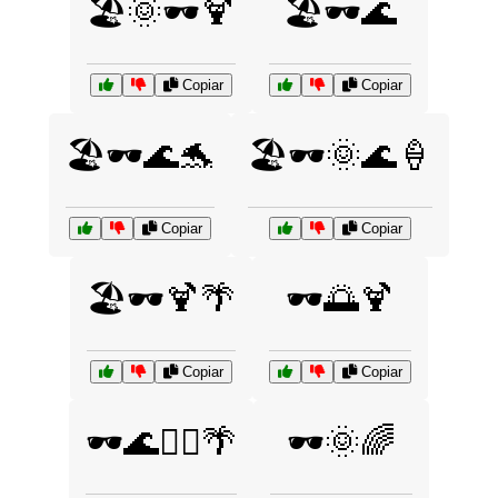
🏖️🌞🕶️🍹
🏖️🕶️🌊
Copiar
Copiar
🏖️🕶️🌊🐬
🏖️🕶️🌞🌊🍦
Copiar
Copiar
🏖️🕶️🍹🌴
🕶️🌅🍹
Copiar
Copiar
🕶️🌊🏄‍♂️🌴
🕶️🌞🌈