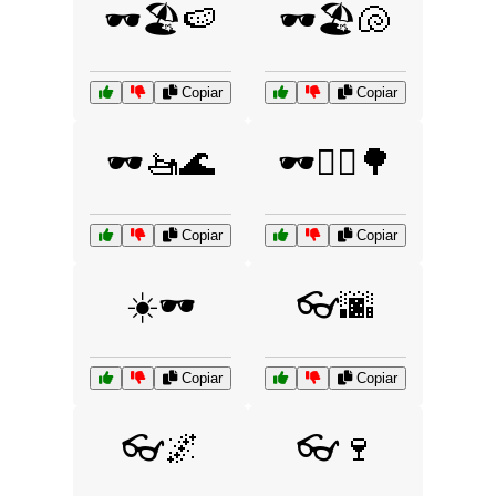
🕶️🏖️🍉
🕶️🏖️🐚
Copiar
Copiar
🕶️🚤🌊
🕶️🚴‍♂️🌳
Copiar
Copiar
☀️🕶️
👓🌆
Copiar
Copiar
👓🌌
👓🍷