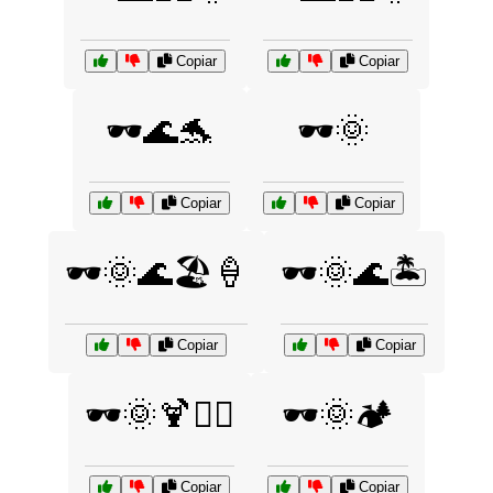
Copiar
Copiar
🕶️🌊🐬
🕶️🌞
Copiar
Copiar
🕶️🌞🌊🏖️🍦
🕶️🌞🌊🏝️
Copiar
Copiar
🕶️🌞🍹🏄‍♀️
🕶️🌞🏕️
Copiar
Copiar