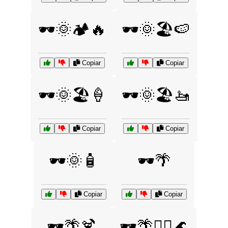
🕶️🌞🏕️🔥
🕶️🌞🏖️🍉
Copiar
Copiar
🕶️🌞🏖️🍦
🕶️🌞🏖️🚤
Copiar
Copiar
🕶️🌞🧴
🕶️🌴
Copiar
Copiar
🕶️🌴🍹
🕶️🌴🏄‍♂️🌊