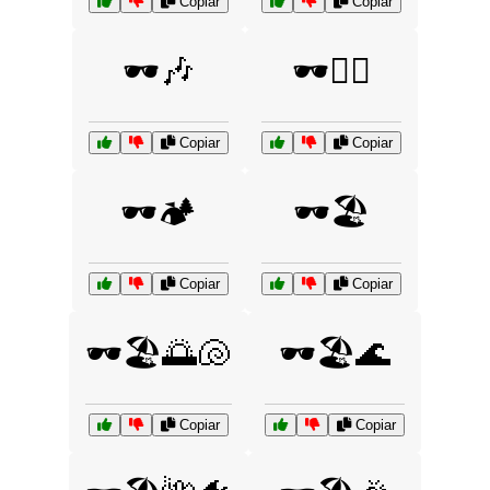
Copiar
Copiar
🕶️🎶
🕶️🏄‍♀️
Copiar
Copiar
🕶️🏕️
🕶️🏖️
Copiar
Copiar
🕶️🏖️🌅🐚
🕶️🏖️🌊
Copiar
Copiar