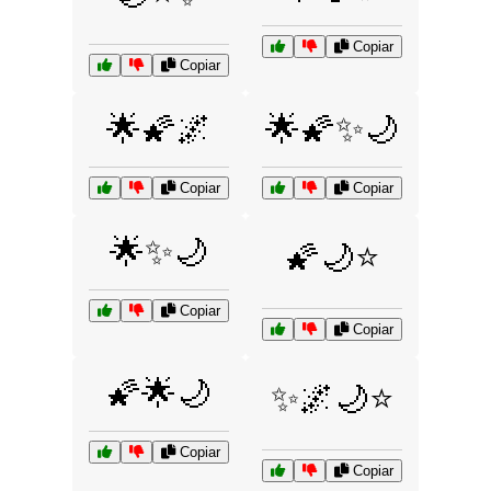
Copiar
Copiar
🌟🌠🌌
🌟🌠✨🌙
Copiar
Copiar
🌟✨🌙
🌠🌙⭐
Copiar
Copiar
🌠🌟🌙
✨🌌🌙⭐
Copiar
Copiar