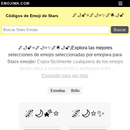
EMOJIWA.COM
🌌🌙🌠⭐🌌🌙⭐✨🌌🌟🌙🌠
Códigos de Emoji de Stars
Buscar
🌌🌙🌠⭐🌌🌙⭐✨🌌🌟🌙🌠¡Explora las mejores
selecciones de emojis seleccionadas por emojiwa para
Stars emojis
! Copia fácilmente cualquiera de los emojis
destacados a continuación y agrégalos a tus
conversaciones para un toque personalizado. Hemos
Expandir para ver más
seleccionado una variedad de emojis relacionados,
mostrando primero los más populares. ¿Buscas más?
Estrellas
Brillo
Explora otras categorías para descubrir aún más formas
de expresar
Stars con emojis
.
🌌🌙🌠⭐
🌌🌙⭐✨