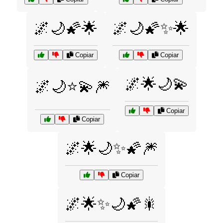
🌌🌙🌠🌟
🌌🌙🌠✨🌟
Copiar
Copiar
🌌🌟🌙💫
🌌🌙⭐💫🎆
Copiar
Copiar
🌌🌟🌙✨🌠🎆
Copiar
🌌🌟✨🌙🌠🎇