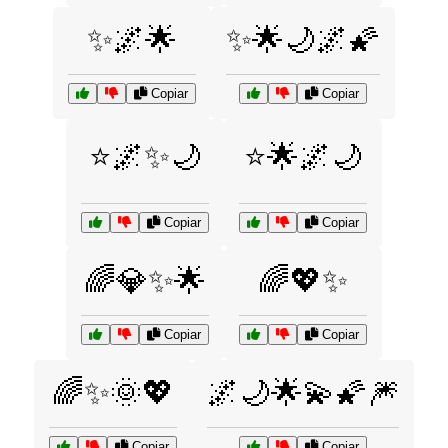
✨🌌🌟
✨🌟🌙🌌🌠
Copiar
Copiar
⭐🌌✨🌙
⭐🌟🌌🌙
Copiar
Copiar
🌈💎✨🌟
🌈💖✨
Copiar
Copiar
🌈✨🌞💖
🌌🌙🌟💫🌠🎆
Copiar
Copiar