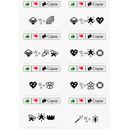
Copiar
Copiar
💎✨🌈
💎✨🌟💖
Copiar
Copiar
💎✨🎉💫
💖✨🌟🌻
Copiar
Copiar
💖✨🌸
💖✨🌼🌻
Copiar
Copiar
💫🌟👑
🪄✨🎇