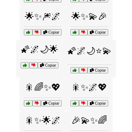
🌟✨🎆🌌
🌟✨💫🎉
Copiar
Copiar
🌠🌌🌙🌟
🌠🌌🌙⭐💫
Copiar
Copiar
🎇🌈✨💖
🎇✨🌌💖
Copiar
Copiar
🎇✨🌟🌌
🎉💫✨🌈