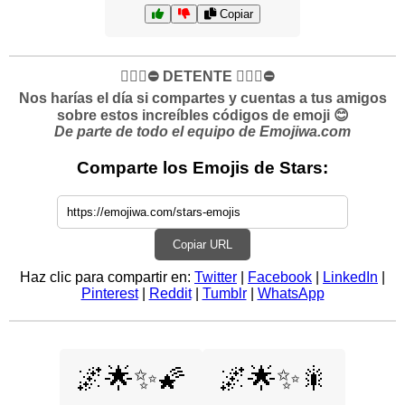
Copiar
✋🏻🛑⛔️ DETENTE ✋🏻🛑⛔️
Nos harías el día si compartes y cuentas a tus amigos
sobre estos increíbles códigos de emoji 😊
De parte de todo el equipo de Emojiwa.com
Comparte los Emojis de Stars:
Copiar URL
Haz clic para compartir en:
Twitter
|
Facebook
|
LinkedIn
|
Pinterest
|
Reddit
|
Tumblr
|
WhatsApp
🌌🌟✨🌠
🌌🌟✨🎇