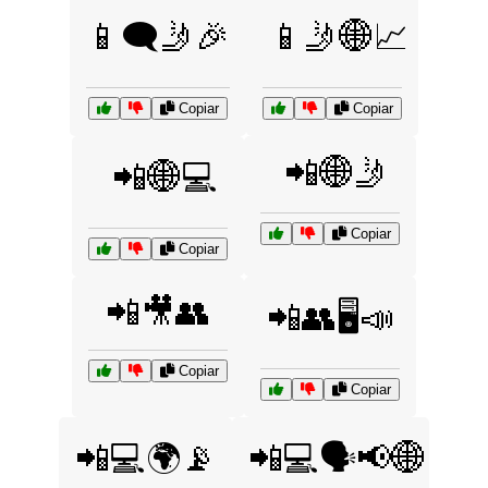
📱🗨️🤳🎉
📱🤳🌐📈
Copiar
Copiar
📲🌐🤳
📲🌐💻
Copiar
Copiar
📲🎥👥
📲👥🖥️📣
Copiar
Copiar
📲💻🌍📡
📲💻🗣️📢🌐