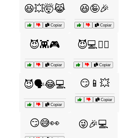
😆💥🤯😹
😆🤪🎉
Copiar
Copiar
😈👾🎮
😈💻🕵️‍♂️
Copiar
Copiar
😏📱💥
😈🗣️😂💻
Copiar
Copiar
😏😅👀
😜🎉💻