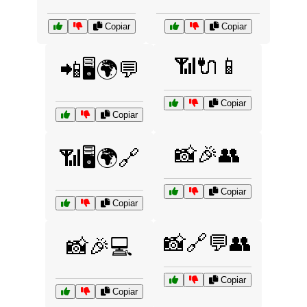
Copiar
Copiar
📶🔌📱
📲🖥️🌍💬
Copiar
Copiar
📸🎉👥
📶🖥️🌍🔗
Copiar
Copiar
📸🔗💬👥
📸🎉💻
Copiar
Copiar