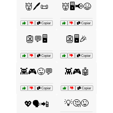
👹🖊️📜
👹🖥️📢😆
Copiar
Copiar
👺💬🖥️
👺🖥️🎉
Copiar
Copiar
👾🎮😜💬
👾🎮🤖
Copiar
Copiar
💡🤔😜
💖🗣️📲