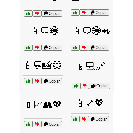
Copiar
Copiar
📱💬🌐
📱💬🌐📲
Copiar
Copiar
📱💬📸😂
📱💻🔗
Copiar
Copiar
📱🔗💖
📱📈👥💖
Copiar
Copiar