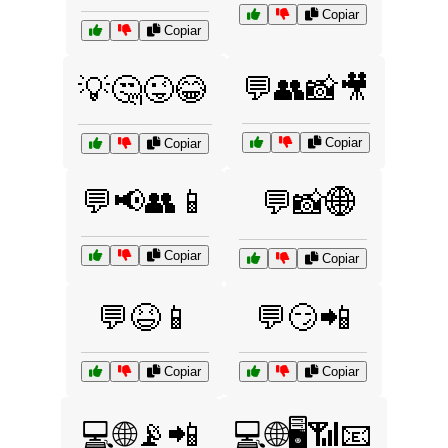
Copiar
Copiar
💬👥📸🎥
💡🤔😜😂
Copiar
Copiar
💬📢👥📱
💬📸🌐
Copiar
Copiar
💬😆📱
💬😏📲
Copiar
Copiar
💻🌐📡📲
💻🌐🖥️📶📧