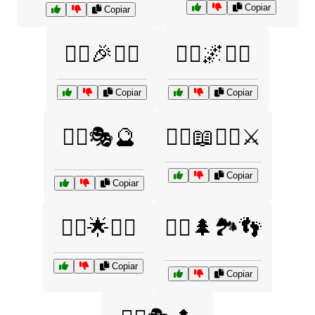
Copiar
Copiar
🧙‍♀️🎉🧚‍♀️
🧙‍♂️🌌🧝‍♀️
Copiar
Copiar
🧙‍♂️🎭🔮
🧙‍♂️📖🧝‍♂️⚔️
Copiar
Copiar
🧚‍♀️🌟🧙‍♂️
🧚‍♂️🌲🏞️👣
Copiar
Copiar