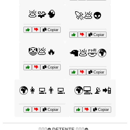
💩🧩🧠
🚀💩👽
Copiar
Copiar
🤡💩🔥
🦙💩🤣🌍
Copiar
Copiar
🌍👩‍💻👨‍💻
🌍💻📡📲
Copiar
Copiar
✋🏻🛑⛔️ DETENTE ✋🏻🛑⛔️