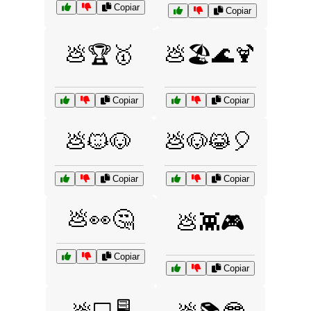
Copiar
Copiar
💩🏆🥇
💩🏖️🌊🍹
Copiar
Copiar
💩🐱🐶
💩🐶😹🎈
Copiar
Copiar
💩👀🤔
💩👾🎮
Copiar
Copiar