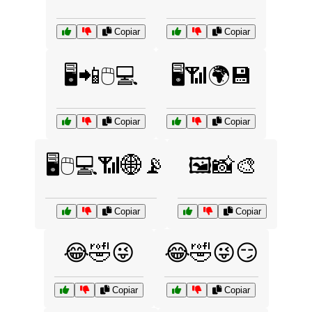
Copiar
Copiar
🖥️📲🖱️💻
🖥️📶🌍💾
Copiar
Copiar
🖥️🖱️💻📶🌐📡
🖼️📸🎨
Copiar
Copiar
😂🤣😜
😂🤣😜😏
Copiar
Copiar