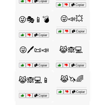
Copiar
Copiar
😜📣💥
😜🎭📱💣
Copiar
Copiar
😜🖊️📜📣
😹🙈💻
Copiar
Copiar
😹🦄🌈
😹🙈💻📱
Copiar
Copiar