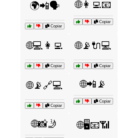
🌐👩‍💻📧
🌍📲🗣️
Copiar
Copiar
🌐💻👩‍💻
🌐📡🔌💻
Copiar
Copiar
🌐📲📡
🌐📡🔗💻
Copiar
Copiar
🌐📸🤳
🌐🖥️📧📶