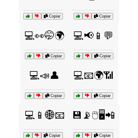
Copiar
Copiar
💻👀🤭🌍
💻📢📱💬
Copiar
Copiar
💻📣👤
💻📧🌍📶
Copiar
Copiar
💻📱🌐📧
💾📡🖱️🖥️📲
Copiar
Copiar