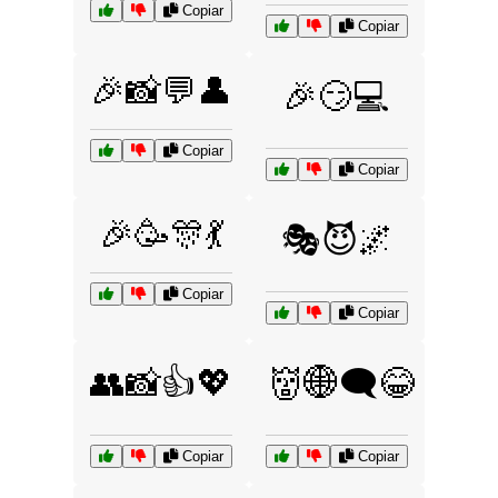
Copiar
Copiar
🎉📸💬👤
🎉😏💻
Copiar
Copiar
🎉🥳🎊💃
🎭😈🌌
Copiar
Copiar
👥📸👍💖
👹🌐🗨️😂
Copiar
Copiar