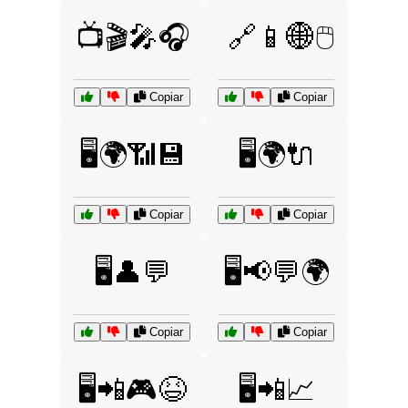
📺🎬🎤🎧
🔗📱🌐🖱️
Copiar
Copiar
🖥️🌍📶💾
🖥️🌍🔌
Copiar
Copiar
🖥️👤💬
🖥️📢💬🌍
Copiar
Copiar
🖥️📲🎮😆
🖥️📲📈