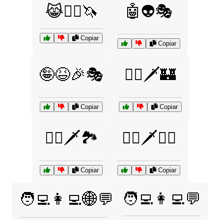
😹🧙‍♂️🦄
🤖👽🎭
Copiar
Copiar
🤪😆🎉🎭
🦹‍♀️🗡️🏰
Copiar
Copiar
🦹‍♂️🗡️🏞️
🦹‍♂️🗡️🧙‍♀️
Copiar
Copiar
🧑‍💻👩‍💻💬
🧑‍💻👩‍💻🌐💬