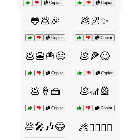
Copiar
Copiar
🐸💩🎉
💩🌌✨
Copiar
Copiar
💩🍔🍟😄
💩🍕😋
Copiar
Copiar
💩🍦🍰
💩🎢🎡
Copiar
Copiar
💩🎤🎶😂
💩🏄‍♂️🏄‍♀️