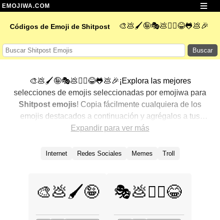
EMOJIWA.COM
🎨💩🖌️🤪🎭💩🧙‍♂️😂🐸💩🎉
Códigos de Emoji de Shitpost
Buscar
🎨💩🖌️🤪🎭💩🧙‍♂️😂🐸💩🎉¡Explora las mejores
selecciones de emojis seleccionadas por emojiwa para
Shitpost emojis
! Copia fácilmente cualquiera de los
emojis destacados a continuación y agrégalos a tus
conversaciones para un toque personalizado. Hemos
Expandir para ver más
seleccionado una variedad de emojis relacionados,
mostrando primero los más populares. ¿Buscas más?
Internet
Redes Sociales
Memes
Troll
Explora otras categorías para descubrir aún más formas
de expresar
Shitpost con emojis
.
🎨💩🖌️🤪
🎭💩🧙‍♂️😂