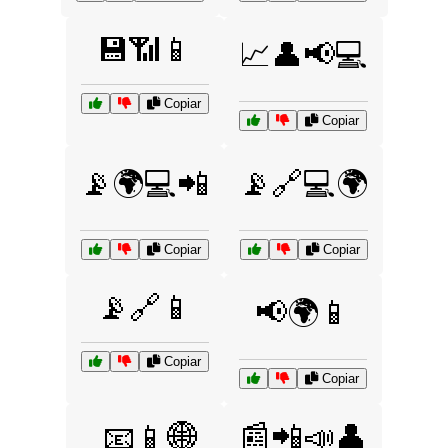
💾📶📱
📈👤📢💻
Copiar
Copiar
📡🌍💻📲
📡🔗💻🌍
Copiar
Copiar
📡🔗📱
📢🌍📱
Copiar
Copiar
📰📲📣👤
📧📱🌐