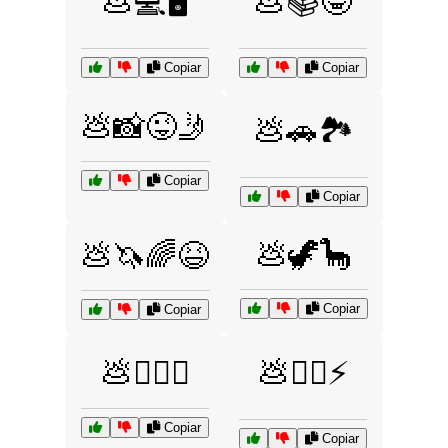
💩💻🖥️
💩📚🤓
Copiar
Copiar
💩📸😜🤳
💩🚗🏞️
Copiar
Copiar
💩🦖🦕
💩🦄🌈😆
Copiar
Copiar
💩🧙‍♀️✨
💩🧙‍♂️⚡
Copiar
Copiar