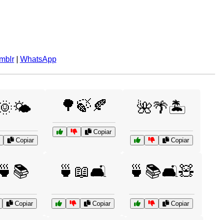
mblr
|
WhatsApp
🌳🍃🍂
🌞🌤️
🌺🌴🏝️
Copiar
Copiar
Copiar
🍵📚
🍵📖🛋️
🍵📚🛋️🧸
Copiar
Copiar
Copiar