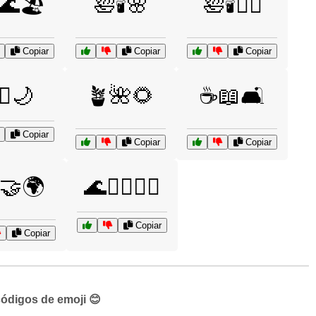
🌊🏖️
🛀🕯️🌸
🛀🕯️💆‍♂️
Copiar
Copiar
Copiar
‍♂️🌙
🪴🌺🌻
☕📖🛋️
Copiar
Copiar
Copiar
🤝🌍
🌊🏄‍♀️🏄‍♂️
Copiar
Copiar
códigos de emoji 😊