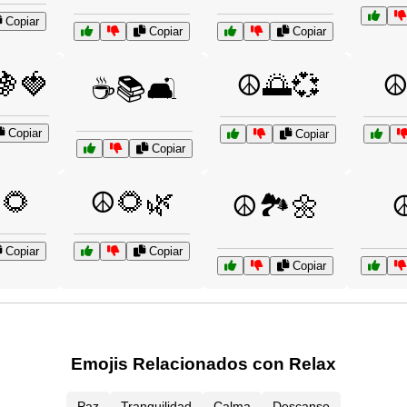
Copiar
Copiar
Copiar
🍇🍓
☮️🌅💞
☮
☕📚🛋️
Copiar
Copiar
Copiar
🌻
☮️🌻🌿
☮️🏞️🌼
☮
Copiar
Copiar
Copiar
Emojis Relacionados con Relax
Paz
Tranquilidad
Calma
Descanso