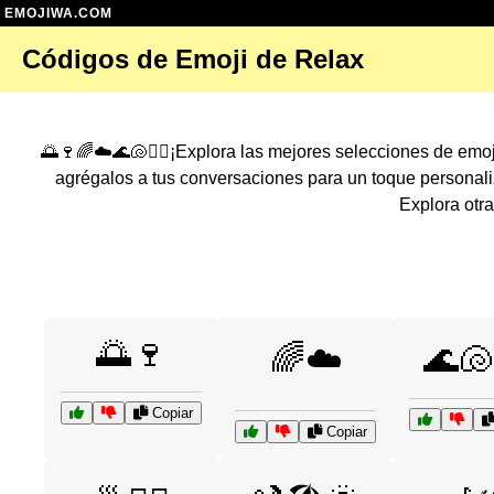
EMOJIWA.COM
Códigos de Emoji de Relax
🌅🍷🌈☁️🌊🐚🏄‍♀️¡Explora las mejores selecciones de em
agrégalos a tus conversaciones para un toque persona
Explora otr
🌅🍷
🌈☁️
🌊🐚
Copiar
Copiar