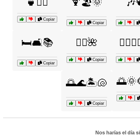
🍵🧘‍♂️
🍹🏖️🌞
🎶
Copiar
Copiar
🛏️🛋️📚
🧖‍♀️🌺
🧖‍♂️💆
Copiar
Copiar
🌅🌞
🌅🌊🏝️🐚
Copiar
Nos harías el día 