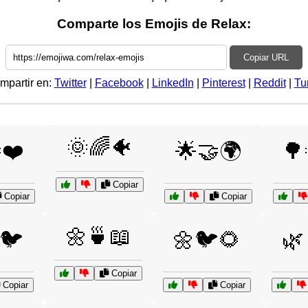
Comparte los Emojis de Relax:
Copiar URL
mpartir en:
Twitter
|
Facebook
|
LinkedIn
|
Pinterest
|
Reddit
|
Tu
🌞🌈🐠
❤️
🌟🤝🌍
🌳
Copiar
Copiar
Copiar
🌼🍵📖
🐦
🌼🐦🌻
🌿
Copiar
Copiar
Copiar