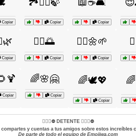
️
🏞️🚶‍♂️🍃
📖☕🛋️
😌
Copiar
Copiar
Copiar
‍♀️🌿
🧘‍♀️🌅
🧘‍♀️🌼🌱
🧘
Copiar
Copiar
Copiar
🌻🍹
🌈🌸🤗
🌈🕊️💖
🌈
Copiar
Copiar
Copiar
✋🏻🛑⛔️ DETENTE ✋🏻🛑⛔️
si compartes y cuentas a tus amigos sobre estos increíbles 
De parte de todo el equipo de Emojiwa.com