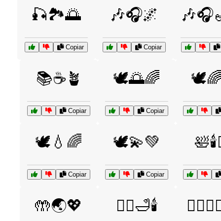
🎣🏞️🌅
🎶🎧🌌
🎶🎧
Copiar
Copiar
📚☕🪴
🕊️🌅🌈
🕊️
Copiar
Copiar
🕊️💧🌈
🕊️💫💚
🛀🕯️
Copiar
Copiar
🤲🌏💖
🧖‍♀️🛁🕯️
🧖‍♂️💆‍♀