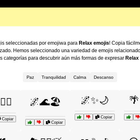
ojis seleccionadas por emojiwa para
Relax emojis
! Copia fácil
lizado. Hemos seleccionado una variedad de emojis relacionad
as categorías para descubrir aún más formas de expresar
Relax
Paz
Tranquilidad
Calma
Descanso
🌌✨🌙
🌴
‍♀️
🌌🌊🏖️
Copiar
Copiar
Copiar