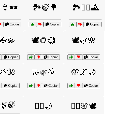
️👙🕶️
🏞️🍃🌳
🏞️🚴‍♀️🌄
Copiar
Copiar
Copiar
️🌺💫
🕊️🌻💞
🕊️🌿🌸
Copiar
Copiar
Copiar
🌱🌺
🤝🌿🌞
🤲🌌🌙
Copiar
Copiar
Copiar
🌿🍃
🧘‍♀️🌙
🧘‍♀️🌸🕊️