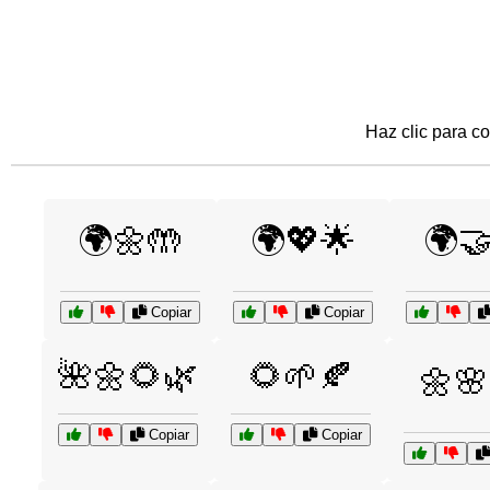
Haz clic para co
🌍🌼🤲
🌍💖🌟
🌍
Copiar
Copiar
🌺🌼🌻🌿
🌻🌱🍂
🌼
Copiar
Copiar