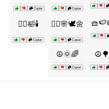
Copiar
Copiar
🧺🍉
🧘‍♀️🛀🕯️
🧘‍♂️🌸🕊️🌼
Copiar
Copiar
☮️🌞🌈
☮️
Copiar