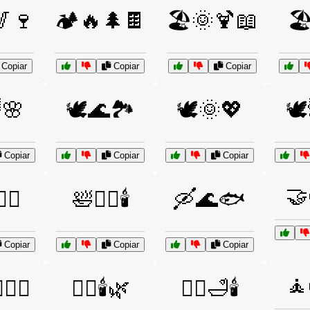
🍷
🏕️🔥🌲🍫
🏖️🌞🍹📖
🏖
Copiar
Copiar
Copiar
🌸
🕊️🌊🏞️
🕊️🌞💖
🕊
Copiar
Copiar
Copiar
🤝
‍♀️
🛀🧖‍♀️🕯️
🛶🌊🐟
Copiar
Copiar
Copiar
🧘
️🧖‍♀️
🧖‍♂️🕯️🌿
🧖‍♂️🛁🕯️