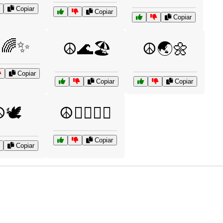
Copiar
Copiar
Copiar
️🌈✨
☮️🌊🏖️
☮️🌏🌼
Copiar
Copiar
Copiar
️🕊️
☮️🧘‍♂️🧘‍♀️
Copiar
Copiar