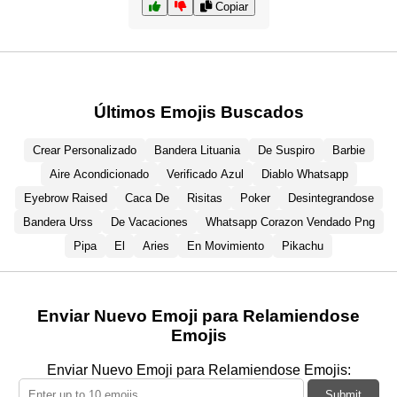
Copiar
Últimos Emojis Buscados
Crear Personalizado
Bandera Lituania
De Suspiro
Barbie
Aire Acondicionado
Verificado Azul
Diablo Whatsapp
Eyebrow Raised
Caca De
Risitas
Poker
Desintegrandose
Bandera Urss
De Vacaciones
Whatsapp Corazon Vendado Png
Pipa
El
Aries
En Movimiento
Pikachu
Enviar Nuevo Emoji para Relamiendose
Emojis
Enviar Nuevo Emoji para Relamiendose Emojis:
Submit