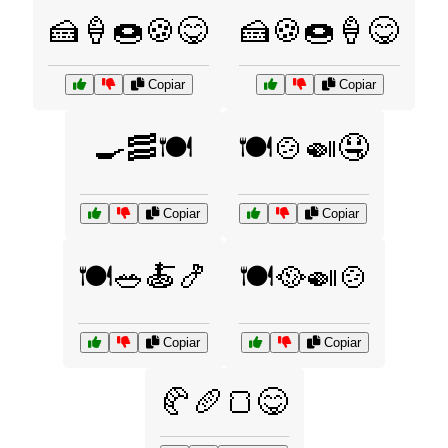
🍰🍦🍩🍪😋
🍰🍪🍩🍦😋
Copiar
Copiar
🍳🥓🍽️
🍽️🍲🍛🤤
Copiar
Copiar
🍽️🥗🍝🍤
🍽️🥘🍛🍲
Copiar
Copiar
🥐🥖🍞😋