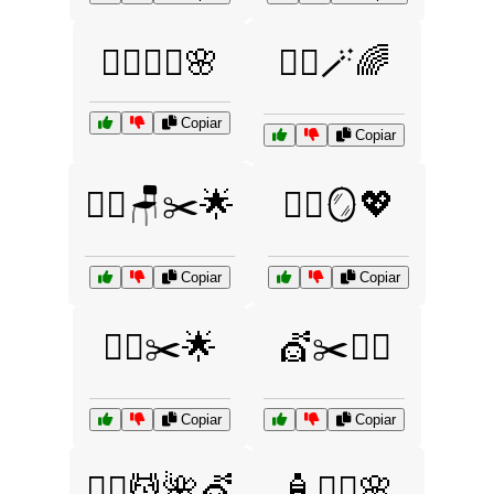
💇‍♂️🧖‍♀️🌸
💇‍♂️🪄🌈
Copiar
Copiar
💇‍♂️🪑✂️🌟
💇‍♂️🪞💖
Copiar
Copiar
💇‍♂️✂️🌟
💇✂️💁‍♀️
Copiar
Copiar
🧖‍♀️💆🌺💇
🧴💇‍♀️🌸