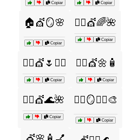
Copiar
Copiar
🏠💇🪞🌸
💁‍♀️💇🌈🌺
Copiar
Copiar
💁‍♀️💇🌷🧖‍♂️
💁‍♀️💇🌼🧴
Copiar
Copiar
💁‍♂️💇🌊🌺
💁‍♂️🪞💇‍♀️🎨
Copiar
Copiar
💇🌸🧴💅