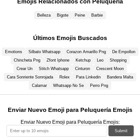
Emojis Relacionados con Peluquería
Belleza
Bigote
Peine
Barbie
Últimos Emojis Buscados
Emotions
Silbato Whatsapp
Corazon Amarillo Png
De Empollon
Chincheta Png
Zfont Iphone
Ketchup
Leo
Shopping
Crear Un
Stitch Whatsapp
Cinturon
Crescent Moon
Cara Sonriente Sonrojada
Rolex
Para Linkedin
Bandera Malta
Calamar
Whatsapp No Se
Perro Png
Enviar Nuevo Emoji para Peluquería Emojis
Enviar Nuevo Emoji para Peluquería Emojis:
Submit