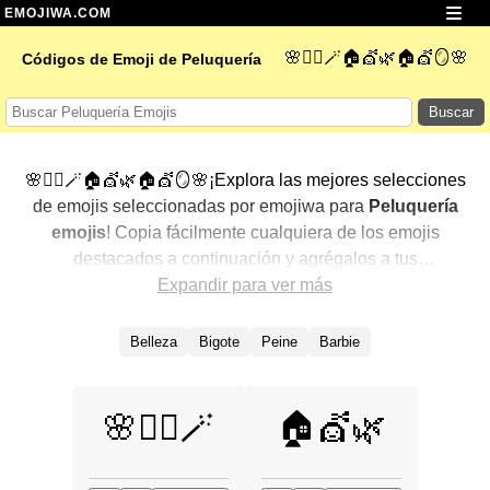
EMOJIWA.COM
🌸💇‍♀️🪄🏠💇🌿🏠💇🪞🌸
Códigos de Emoji de Peluquería
Buscar
🌸💇‍♀️🪄🏠💇🌿🏠💇🪞🌸¡Explora las mejores selecciones
de emojis seleccionadas por emojiwa para
Peluquería
emojis
! Copia fácilmente cualquiera de los emojis
destacados a continuación y agrégalos a tus
conversaciones para un toque personalizado. Hemos
Expandir para ver más
seleccionado una variedad de emojis relacionados,
mostrando primero los más populares. ¿Buscas más?
Belleza
Bigote
Peine
Barbie
Explora otras categorías para descubrir aún más formas
de expresar
Peluquería con emojis
.
🌸💇‍♀️🪄
🏠💇🌿