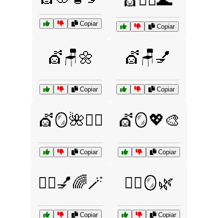
💇🧖‍♂️🌊
Copiar
Copiar
💇🪑🌼
💇🪑💅
Copiar
Copiar
💇🪞🌺💆‍♂️
💇🪞💖🎨
Copiar
Copiar
💇‍♀️💅🌈🪄
💇‍♀️🪞🌿
Copiar
Copiar