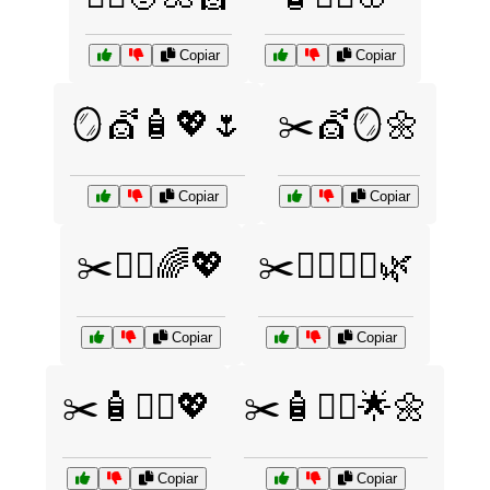
Copiar
Copiar
🪞💇🧴💖🌷
✂️💇🪞🌼
Copiar
Copiar
✂️💇‍♀️🌈💖
✂️💇‍♀️💆‍♂️🌿
Copiar
Copiar
✂️🧴💆‍♀️💖
✂️🧴💇‍♂️🌟🌼
Copiar
Copiar