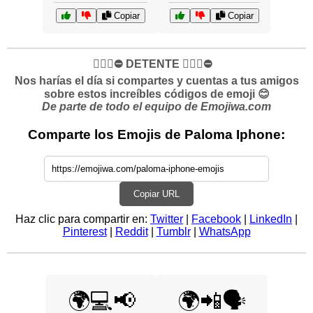
Copiar
Copiar
✋🏻🛑⛔️ DETENTE ✋🏻🛑⛔️
Nos harías el día si compartes y cuentas a tus amigos
sobre estos increíbles códigos de emoji 😊
De parte de todo el equipo de Emojiwa.com
Comparte los Emojis de Paloma Iphone:
Copiar URL
Haz clic para compartir en:
Twitter
|
Facebook
|
LinkedIn
|
Pinterest
|
Reddit
|
Tumblr
|
WhatsApp
🌍💻📢
🌍📲🗣️