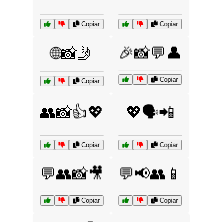
Copiar
Copiar
🎉📸💬👤
🌐📸🤳
Copiar
Copiar
👥📸👍💖
💖🗣️📲
Copiar
Copiar
💬👥📸🎥
💬📢👥📱
Copiar
Copiar