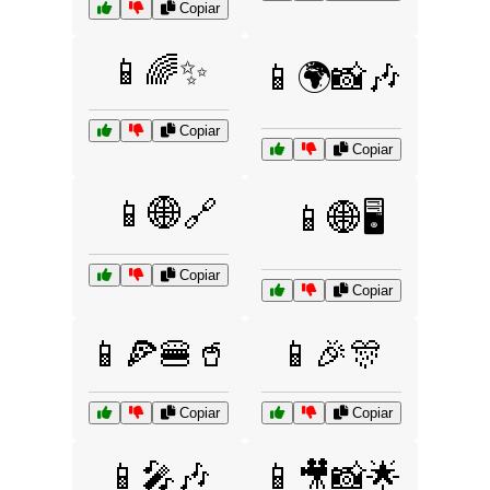
Copiar
📱🌈✨
📱🌍📸🎶
Copiar
Copiar
📱🌐🔗
📱🌐🖥️
Copiar
Copiar
📱🍕🍔🥤
📱🎉🎊
Copiar
Copiar
📱🎤🎶
📱🎥📸🌟