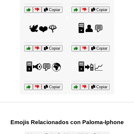
Copiar
Copiar
🕊️❤️🌹
🖥️👤💬
Copiar
Copiar
🖥️📢💬🌍
🖥️📲📈
Copiar
Copiar
Emojis Relacionados con Paloma-Iphone