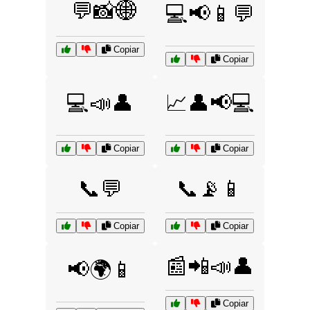
💬📸🌐
💻📢📱💬
Copiar
Copiar
💻📣👤
📈👤📢💻
Copiar
Copiar
📞💬
📞📡📱
Copiar
Copiar
📰📲📣👤
📢🌍📱
Copiar