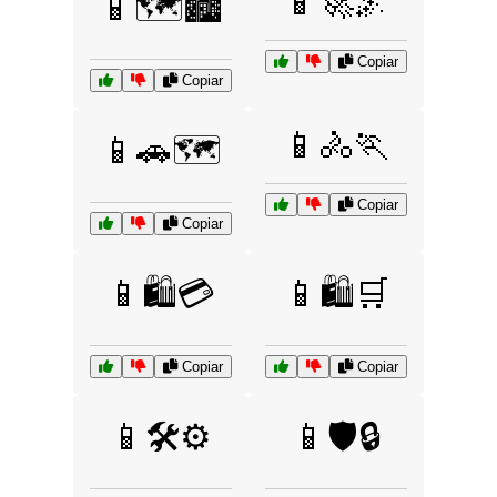
📱🚀🌌
📱🗺️🏙️
Copiar
Copiar
📱🚴🏃
📱🚗🗺️
Copiar
Copiar
📱🛍️💳
📱🛍️🛒
Copiar
Copiar
📱🛠️⚙️
📱🛡️🔒