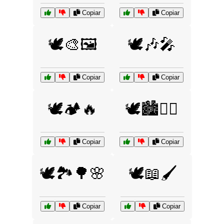
Copiar
Copiar
🕊️🎨🖼️
🕊️🎶🎤
Copiar
Copiar
🕊️🏕️🔥
🕊️🏙️🚶‍♂️
Copiar
Copiar
🕊️🏞️🌳🌸
🕊️📖🖌️
Copiar
Copiar