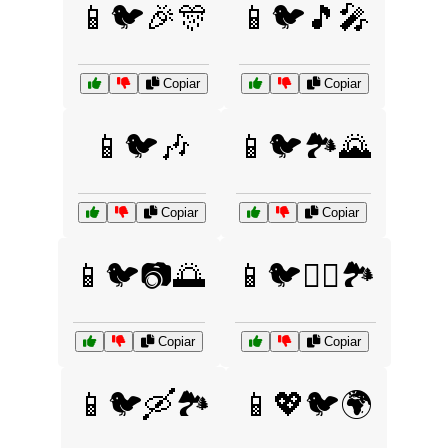
📱🐦🎉🎊
📱🐦🎵🎤
Copiar
Copiar
📱🐦🎶
📱🐦🏞️🌄
Copiar
Copiar
📱🐦📷🌅
📱🐦🚴‍♂️🏞️
Copiar
Copiar
📱🐦🛶🏞️
📱💖🐦🌍