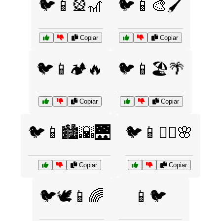
🐦📱🎡🎢
🐦📱🎨🖌️
Copiar
Copiar
🐦📱🏕️🔥
🐦📱🏖️🌴
Copiar
Copiar
🐦📱🏙️🌇🌉
🐦📱🧘‍♀️🌸
Copiar
Copiar
🐦🕊️📱🌈
📱🐦