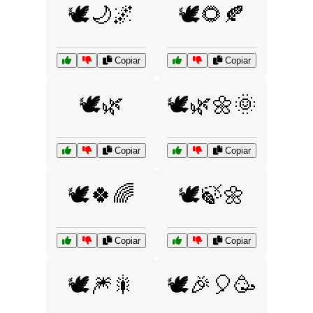
🕊️🌙🌌
🕊️🌻🍂
Copiar
Copiar
🕊️🌿
🕊️🌿🌼🌞
Copiar
Copiar
🕊️🍀🌈
🕊️🍃🌼
Copiar
Copiar
🕊️🎆🎇
🕊️🎉🎈🥳