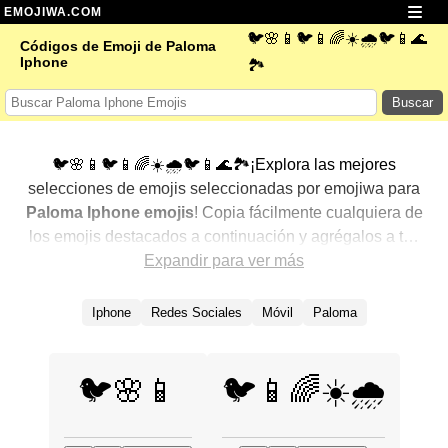
EMOJIWA.COM
🐦🌸📱🐦📱🌈☀️🌧️🐦📱🌊
Códigos de Emoji de Paloma
Iphone
🏞️
Buscar
🐦🌸📱🐦📱🌈☀️🌧️🐦📱🌊🏞️¡Explora las mejores
selecciones de emojis seleccionadas por emojiwa para
Paloma Iphone emojis
! Copia fácilmente cualquiera de
los emojis destacados a continuación y agrégalos a tus
conversaciones para un toque personalizado. Hemos
Expandir para ver más
seleccionado una variedad de emojis relacionados,
mostrando primero los más populares. ¿Buscas más?
Iphone
Redes Sociales
Móvil
Paloma
Explora otras categorías para descubrir aún más formas
de expresar
Paloma Iphone con emojis
.
🐦🌸📱
🐦📱🌈☀️🌧️