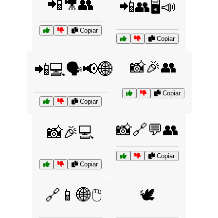
📲🎥👥
📲👥🖥️📣
Copiar
Copiar
📸🎉👥
📲💻🗣️📢🌐
Copiar
Copiar
📸🔗💬👥
📸🎉💻
Copiar
Copiar
🔗📱🌐🖱️
🕊️