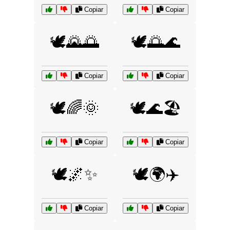
Copiar
Copiar
🕊️🌄🌅
🕊️🌅🌊
Copiar
Copiar
🕊️🌈🌞
🕊️🌊🏖️
Copiar
Copiar
🕊️🌌✨
🕊️🌍✈️
Copiar
Copiar