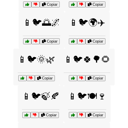
Copiar
Copiar
📱🐦🌅🌌
📱🐦🌍✈️
Copiar
Copiar
📱🐦🌞🌿
📱🐦🍀🌳🌻
Copiar
Copiar
📱🐦🍃🍂
📱🐦🍽️🍷
Copiar
Copiar