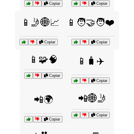
Copiar
Copiar
📱🤳🌐📈
📱🧑‍🤝‍🧑❤️
Copiar
Copiar
📱🧩🧠
📱🧳✈️
Copiar
Copiar
📲🌐🤳
📲🌍
Copiar
Copiar