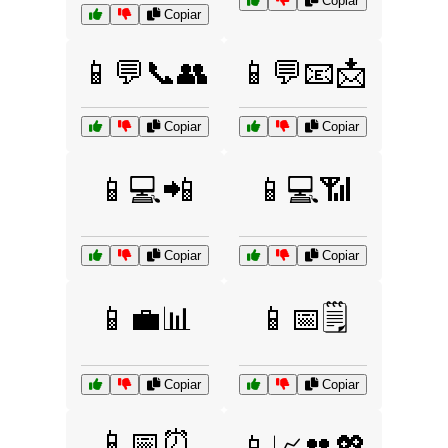
Copiar
Copiar
📱💬📞👥
📱💬📧📩
Copiar
Copiar
📱💻📲
📱💻📶
Copiar
Copiar
📱💼📊
📱📅🗒️
Copiar
Copiar
📱📅⏰
📱📈👥💖