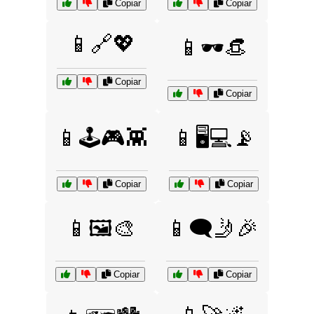
Copiar
Copiar
📱🔗💖
📱🕶️👒
Copiar
Copiar
📱🕹️🎮👾
📱🖥️💻📡
Copiar
Copiar
📱🖼️🎨
📱🗨️🤳🎉
Copiar
Copiar