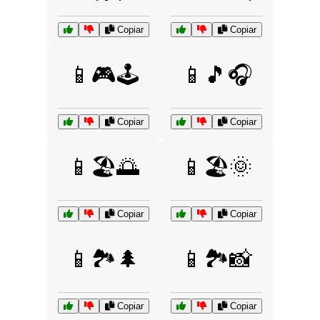
Copiar
Copiar
📱🎮🕹️
📱🎵🎧
Copiar
Copiar
📱🏖️🌅
📱🏖️🌞
Copiar
Copiar
📱🏞️🌲
📱🏞️📸
Copiar
Copiar