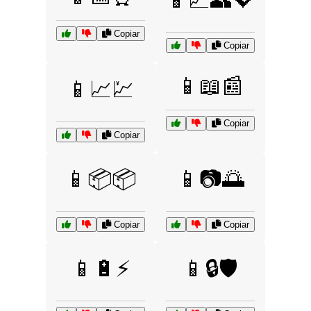
Copiar
Copiar
📱📖📰
📱📈💹
Copiar
Copiar
📱📦📦
📱📷🌅
Copiar
Copiar
📱🔋⚡
📱🔒🛡️