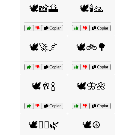
🕊️📸🌅
🕊️🕯️🙏
Copiar
Copiar
🕊️🚀🌌
🕊️🚲🌳
Copiar
Copiar
🕊️🥂🍾
🕊️🦋🌺
Copiar
Copiar
🕊️🧘‍♀️🌿
🕊️☮️