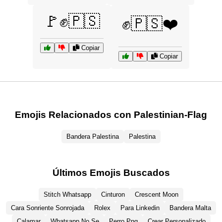
🚩✊🇵🇸
✊🇵🇸❤️
Copiar
Copiar
Emojis Relacionados con Palestinian-Flag
Bandera Palestina
Palestina
Últimos Emojis Buscados
Stitch Whatsapp
Cinturon
Crescent Moon
Cara Sonriente Sonrojada
Rolex
Para Linkedin
Bandera Malta
Calamar
Whatsapp No Se
Perro Png
Crear Personalizado