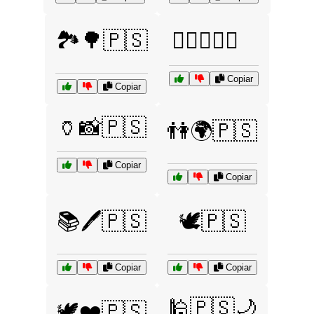
🏞️🌳🇵🇸
🏳️‍🌈🇵🇸✊
Copiar
Copiar
🏺📸🇵🇸
👫🌍🇵🇸
Copiar
Copiar
📚🖊️🇵🇸
🕊️🇵🇸
Copiar
Copiar
🕌🇵🇸🌙
🕊️❤️🇵🇸