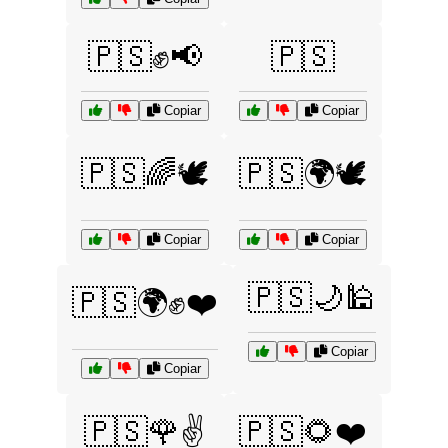
🇵🇸✊📢
🇵🇸
Copiar
Copiar
🇵🇸🌈🕊️
🇵🇸🌍🕊️
Copiar
Copiar
🇵🇸🌙🕌
🇵🇸🌍✊❤️
Copiar
Copiar
🇵🇸🌹✌️
🇵🇸🌻❤️