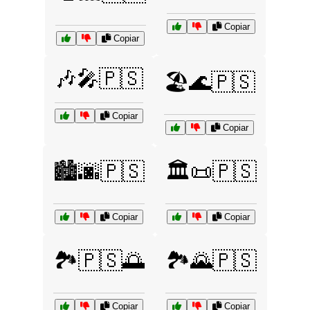
Copiar
Copiar
🎶🎤🇵🇸
🏖️🌊🇵🇸
Copiar
Copiar
🏙️🌆🇵🇸
🏛️📜🇵🇸
Copiar
Copiar
🏞️🇵🇸🌅
🏞️🌄🇵🇸
Copiar
Copiar