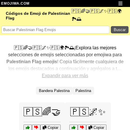
EMOJIWA.COM
🇵🇸🌈🤝🇵🇸🌌✨🇵🇸🌍
Códigos de Emoji de Palestinian
Flag
🏞️🌅
Buscar
🇵🇸🌈🤝🇵🇸🌌✨🇵🇸🌍🏞️🌅¡Explora las mejores
selecciones de emojis seleccionadas por emojiwa para
Palestinian Flag emojis
! Copia fácilmente cualquiera de
los emojis destacados a continuación y agrégalos a tus
conversaciones para un toque personalizado. Hemos
Expandir para ver más
seleccionado una variedad de emojis relacionados,
mostrando primero los más populares. ¿Buscas más?
Bandera Palestina
Palestina
Explora otras categorías para descubrir aún más formas
de expresar
Palestinian Flag con emojis
.
🇵🇸🌈🤝
🇵🇸🌌✨
Copiar
Copiar