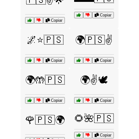
Copiar
Copiar
🌌⭐🇵🇸
🌍🇵🇸✌️
Copiar
Copiar
🌍🤲🇵🇸
🌍✌️🕊️
Copiar
Copiar
🌻🌺🇵🇸
🌹🇵🇸🌍
Copiar