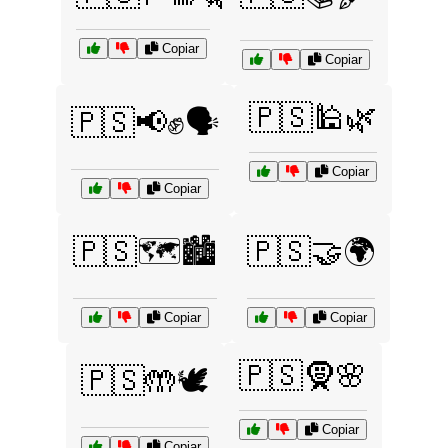
Copiar
Copiar
🇵🇸🕌🌿
🇵🇸📢✊🗣️
Copiar
Copiar
🇵🇸🗺️🏙️
🇵🇸🤝🌍
Copiar
Copiar
🇵🇸🧕🌸
🇵🇸🤲🕊️
Copiar
Copiar