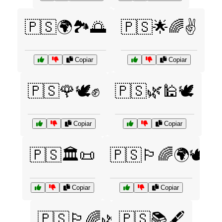
🇵🇸🌍🏞️🌅
🇵🇸🌟🌈✌️
Copiar
Copiar
🇵🇸🌹🕊️✊
🇵🇸🌿🕌🕊️
Copiar
Copiar
🇵🇸🏛️📜
🇵🇸🏳️‍🌈🌍🕊️
Copiar
Copiar
🇵🇸🏳️‍🌈🌿
🇵🇸📚🖋️