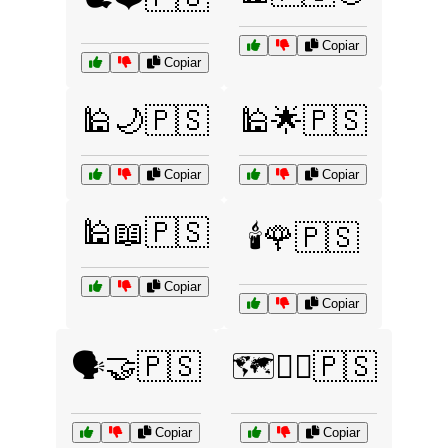
Copiar
Copiar
🕌🌙🇵🇸
🕌🌟🇵🇸
Copiar
Copiar
🕌📖🇵🇸
🕯️🌹🇵🇸
Copiar
Copiar
🗣️🤝🇵🇸
🗺️🚶‍♂️🇵🇸
Copiar
Copiar