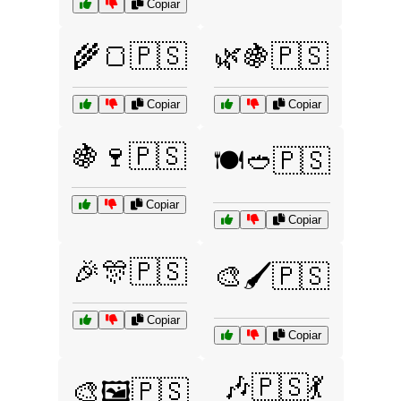
Copiar
🌾🍞🇵🇸
🌿🍇🇵🇸
Copiar
Copiar
🍇🍷🇵🇸
🍽️🥙🇵🇸
Copiar
Copiar
🎉🎊🇵🇸
🎨🖌️🇵🇸
Copiar
Copiar
🎶🇵🇸💃
🎨🖼️🇵🇸