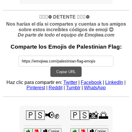
✋🏻🛑⛔️ DETENTE ✋🏻🛑⛔️
Nos harías el día si compartes y cuentas a tus amigos
sobre estos increíbles códigos de emoji 😊
De parte de todo el equipo de Emojiwa.com
Comparte los Emojis de Palestinian Flag:
Copiar URL
Haz clic para compartir en:
Twitter
|
Facebook
|
LinkedIn
|
Pinterest
|
Reddit
|
Tumblr
|
WhatsApp
🇵🇸📢✊
🇵🇸📸🌅
Copiar
Copiar