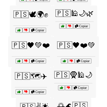
🇵🇸🕌🌙🌿
🇵🇸🕊️🌍✊
Copiar
Copiar
🇵🇸🖤💚❤️
🇵🇸🖤❤️💚
Copiar
Copiar
🇵🇸🧕🕌🌙
🇵🇸🗺️✈️
Copiar
Copiar
🌅🌊🇵🇸
🇵🇸✌️🌟