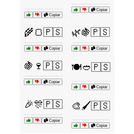
Copiar
Copiar
🌾🍞🇵🇸
🌿🍇🇵🇸
Copiar
Copiar
🍇🍷🇵🇸
🍽️🥙🇵🇸
Copiar
Copiar
🎉🎊🇵🇸
🎨🖌️🇵🇸
Copiar
Copiar