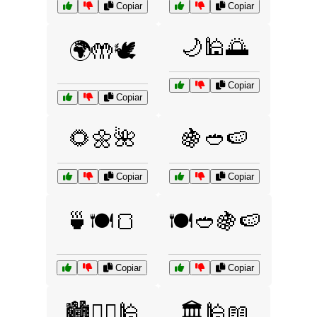
Copiar
Copiar
🌙🕌🌅
🌍🤲🕊️
Copiar
Copiar
🌻🌼🌺
🍇🥙🍉
Copiar
Copiar
🍵🍽️🍞
🍽️🥙🍇🍉
Copiar
Copiar
🏙️🚶‍♂️🕌
🏛️🕌📖