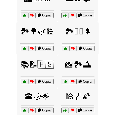
Copiar
Copiar
🏞️🌳🌿🕌
🏞️🚴‍♂️🌲
Copiar
Copiar
📚📝🇵🇸
📸🏞️🌅
Copiar
Copiar
🕋🌙🌟
🕌🌌🌠
Copiar
Copiar