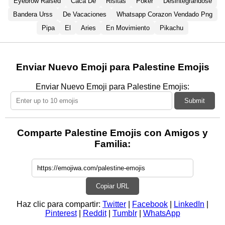
Eyebrow Raised
Caca De
Risitas
Poker
Desintegrandose
Bandera Urss
De Vacaciones
Whatsapp Corazon Vendado Png
Pipa
El
Aries
En Movimiento
Pikachu
Enviar Nuevo Emoji para Palestine Emojis
Enviar Nuevo Emoji para Palestine Emojis:
Submit
Comparte Palestine Emojis con Amigos y
Familia:
Copiar URL
Haz clic para compartir:
Twitter
|
Facebook
|
LinkedIn
|
Pinterest
|
Reddit
|
Tumblr
|
WhatsApp