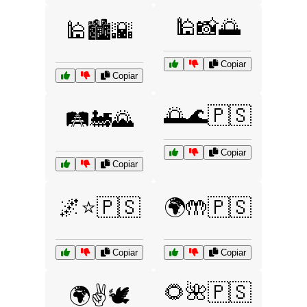
🕌📸🌅
🕌🏙️🌇
Copiar
Copiar
🌅🌊🇵🇸
🛤️🚂🌄
Copiar
Copiar
🌌⭐🇵🇸
🌍🤲🇵🇸
Copiar
Copiar
🌻🌺🇵🇸
🌍✌️🕊️