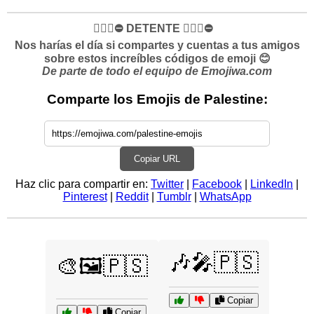
✋🏻🛑⛔️ DETENTE ✋🏻🛑⛔️
Nos harías el día si compartes y cuentas a tus amigos
sobre estos increíbles códigos de emoji 😊
De parte de todo el equipo de Emojiwa.com
Comparte los Emojis de Palestine:
Copiar URL
Haz clic para compartir en:
Twitter
|
Facebook
|
LinkedIn
|
Pinterest
|
Reddit
|
Tumblr
|
WhatsApp
🎶🎤🇵🇸
🎨🖼️🇵🇸
Copiar
Copiar