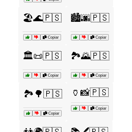
🏖️🌊🇵🇸
🏙️🌆🇵🇸
Copiar
Copiar
🏛️📜🇵🇸
🏞️🌄🇵🇸
Copiar
Copiar
🏺📸🇵🇸
🏞️🌳🇵🇸
Copiar
Copiar
👫🌍🇵🇸
📚🖊️🇵🇸