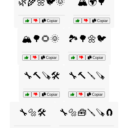
🌿🌾🌼🐦🌞
🏔️🌍🌳
Copiar
Copiar
🏔️🌳🌻🌞
🏞️🌳🌼🐦
Copiar
Copiar
🔧🔨🪚🛠️
🔧🔨🪛🪚
Copiar
Copiar
🔧🔩🛠️
🔧🔩🧰🪛🪚🧲