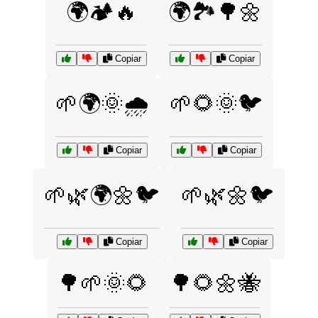
🌍🏕️🔥
🌍🏞️🌳🌼
Copiar
Copiar
🌱🌍🌞🌧️
🌱🌻🌞🐦
Copiar
Copiar
🌱🌿🌍🌼🐦
🌱🌿🌼🐦
Copiar
Copiar
🌳🌱🌞🌻
🌳🌻🌼🐝