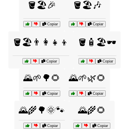
🪣🏖️🎉
🪣🏖️🎶
Copiar
Copiar
🪣🏖️👨‍👩‍👧‍👦
🪣🧴🏖️🕶️
Copiar
Copiar
🌄🌱🌳🌻
🌄🌱🌿🌻
Copiar
Copiar
🌄🌾🌳🌞🐾
🌄🌾🌻
Copiar
Copiar