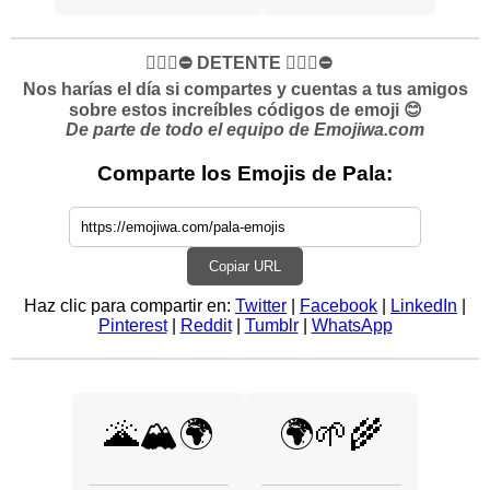
✋🏻🛑⛔️ DETENTE ✋🏻🛑⛔️
Nos harías el día si compartes y cuentas a tus amigos
sobre estos increíbles códigos de emoji 😊
De parte de todo el equipo de Emojiwa.com
Comparte los Emojis de Pala:
Copiar URL
Haz clic para compartir en:
Twitter
|
Facebook
|
LinkedIn
|
Pinterest
|
Reddit
|
Tumblr
|
WhatsApp
🌋🏔️🌍
🌍🌱🌾