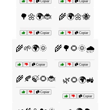
Copiar
Copiar
🌳🌼🌍🐞
🌾🌍🌼🐝
Copiar
Copiar
🌾🌱🌍🌞
🌾🌳🌻🌞🌧️
Copiar
Copiar
🌾🍂🍃🌻🐞
🌿🌻🌍🚜
Copiar
Copiar