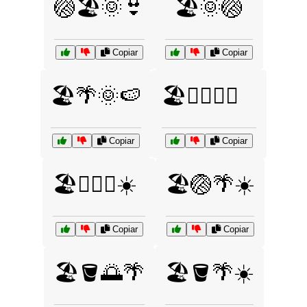
🏐🏖️🌞👙
🏖️🌞🏐
Copiar
Copiar
🏖️🌴🌞🍉
🏖️🏄‍♀️🌊🍹
Copiar
Copiar
🏖️🏄‍♂️🌊☀️
🏖️🏐🌴☀️
Copiar
Copiar
🏖️🪣🌅🌴
🏖️🪣🌴☀️