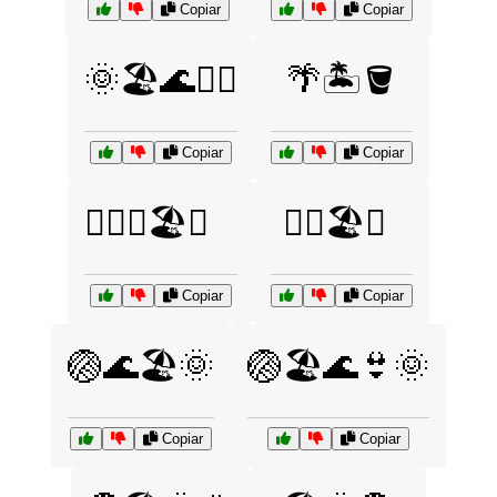
Copiar
Copiar
🌞🏖️🌊🏄‍♀️
🌴🏝️🪣
Copiar
Copiar
🏄‍♂️🌊🏖️🌞
🏄‍♂️🏖️🌊
Copiar
Copiar
🏐🌊🏖️🌞
🏐🏖️🌊👙🌞
Copiar
Copiar