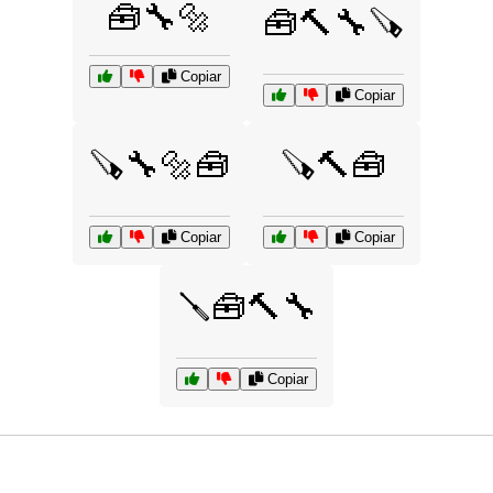
🧰🔧🔩
🧰🔨🔧🪚
Copiar
Copiar
🪚🔧🔩🧰
🪚🔨🧰
Copiar
Copiar
🪛🧰🔨🔧
Copiar