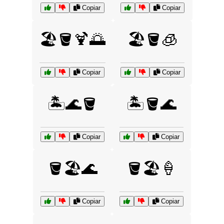
Copiar
Copiar
🏖️🪣🍹🌅
🏖️🪣🧊
Copiar
Copiar
🏝️🌊🪣
🏝️🪣🌊
Copiar
Copiar
🪣🏖️🌊
🪣🏖️🍦
Copiar
Copiar