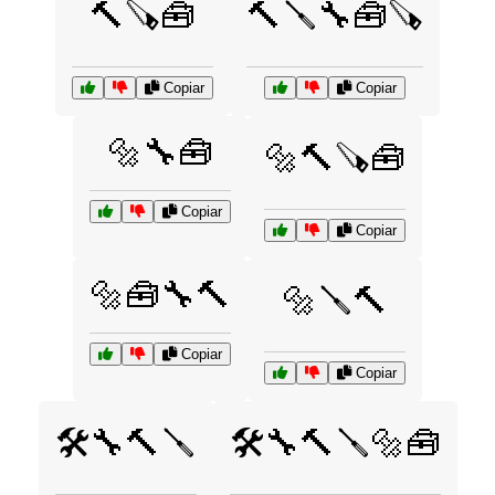
🔨🪚🧰
🔨🪛🔧🧰🪚
Copiar
Copiar
🔩🔧🧰
🔩🔨🪚🧰
Copiar
Copiar
🔩🧰🔧🔨
🔩🪛🔨
Copiar
Copiar
🛠️🔧🔨🪛
🛠️🔧🔨🪛🔩🧰