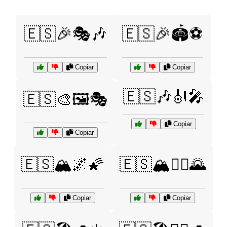
🇪🇸🎉🎭🎶
🇪🇸🎉🏟️⚽
Copiar
Copiar
🇪🇸🎶🎻🎤
🇪🇸🎨🖼️🎭
Copiar
Copiar
🇪🇸🏔️🌌🌠
🇪🇸🏔️🚶‍♂️🌄
Copiar
Copiar