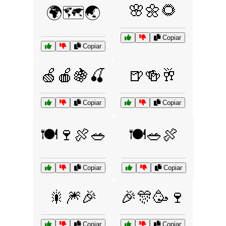
🌸🌼🌻
🌍🗺️🌏
Copiar
Copiar
🍏🍎🍇🍒
🍺🍻🥂
Copiar
Copiar
🍽️🍷🍖🥗
🍽️🥗🍖
Copiar
Copiar
🎇🎆🎉
🎉🎊🥳🍷
Copiar
Copiar