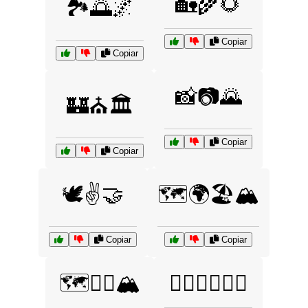
🏡🌾🌻
🏞️🌅🌌
Copiar
Copiar
📸📷🌄
🏰⛪🏛️
Copiar
Copiar
🕊️✌️🤝
🗺️🌍🏖️🏔️
Copiar
Copiar
🗺️🚴‍♀️🏔️
🚴‍♂️🚵‍♀️🏄‍♂️