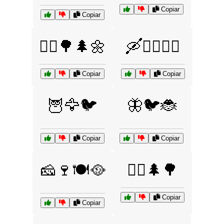
Copiar
Copiar
🚶‍♂️🌳🌲🌼
🛶🚣‍♂️🏊‍♀️
Copiar
Copiar
🦉🦅🐦
🦋🐦🐞
Copiar
Copiar
🧀🍷🍽️🥘
🧗‍♂️🌲🌳
Copiar
Copiar