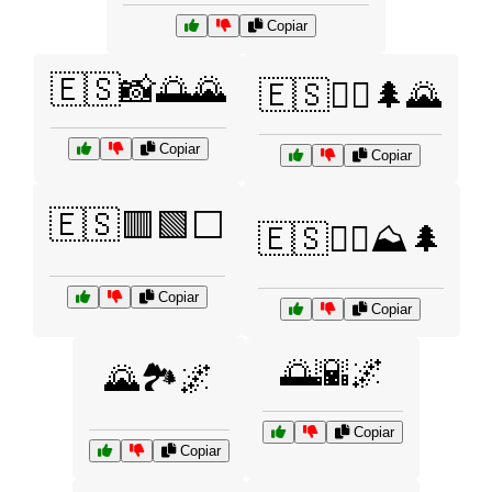
Copiar
🇪🇸📸🌅🌄
🇪🇸🚶‍♀️🌲🌄
Copiar
Copiar
🇪🇸🟥🟩⬜
🇪🇸🧗‍♂️⛰️🌲
Copiar
Copiar
🌅🌇🌌
🌄🏞️🌌
Copiar
Copiar