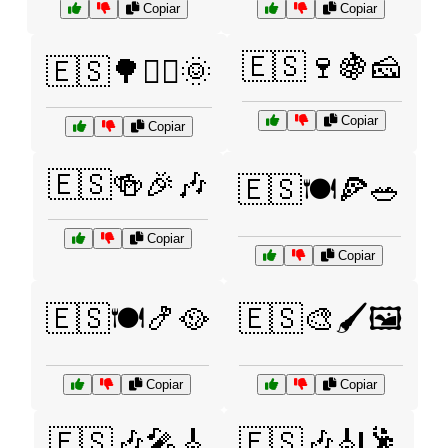
Copiar
Copiar
🇪🇸🍷🍇🧀
🇪🇸🌳🚶‍♀️🌞
Copiar
Copiar
🇪🇸🍻🎉🎶
🇪🇸🍽️🍕🥗
Copiar
Copiar
🇪🇸🍽️🍤🥘
🇪🇸🎨🖌️🖼️
Copiar
Copiar
🇪🇸🎶🎤🎸
🇪🇸🎶🎻🕺