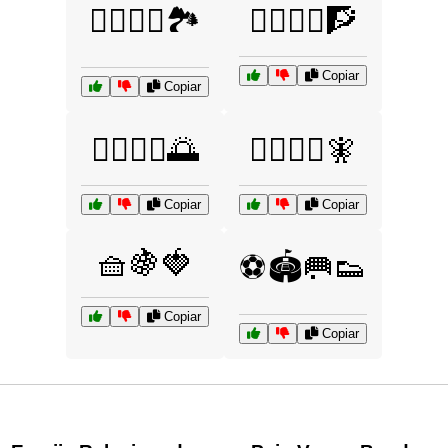
🧗‍♂️🧗‍♀️🏞️
🧗‍♂️🧗‍♀️🧗
Copiar
Copiar
🧘‍♀️🧘‍♂️🌅
🧙‍♂️🧙‍♀️🧚
Copiar
Copiar
🧺🍇🍓
⚽🏟️🥅👟
Copiar
Copiar