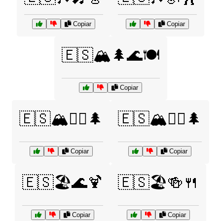
Copiar
Copiar
🇪🇸🏔️🌲🌊🍽️
Copiar
🇪🇸🏔️🚶‍♂️🌲
🇪🇸🏔️🧗‍♀️🌲
Copiar
Copiar
🇪🇸🏖️🌊🍹
🇪🇸🏖️🍻🍴
Copiar
Copiar