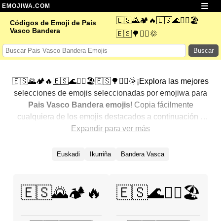
EMOJIWA.COM
🇪🇸🌄🏕️🔥🇪🇸🌊🏄‍♂️🏖️
Códigos de Emoji de Pais
Vasco Bandera
🇪🇸🌳🚶‍♀️🌞
Buscar
🇪🇸🌄🏕️🔥🇪🇸🌊🏄‍♂️🏖️🇪🇸🌳🚶‍♀️🌞¡Explora las mejores
selecciones de emojis seleccionadas por emojiwa para
Pais Vasco Bandera emojis
! Copia fácilmente
cualquiera de los emojis destacados a continuación y
agrégalos a tus conversaciones para un toque
Expandir para ver más
personalizado. Hemos seleccionado una variedad de
emojis relacionados, mostrando primero los más
Euskadi
Ikurriña
Bandera Vasca
populares. ¿Buscas más? Explora otras categorías para
descubrir aún más formas de expresar
Pais Vasco
Bandera con emojis
.
🇪🇸🌄🏕️🔥
🇪🇸🌊🏄‍♂️🏖️