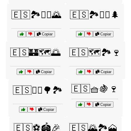
🇪🇸🏞️🚵‍♂️🌄
🇪🇸🏞️🧗‍♂️🌲
Copiar
Copiar
🇪🇸🏰🗺️🌅
🇪🇸🗺️🏞️🍷
Copiar
Copiar
🇪🇸🧺🍇🍷
🇪🇸🚴‍♂️🌳🏞️
Copiar
Copiar
🇪🇸⚽🏟️🎉
🇪🇸🌄🏞️🗻