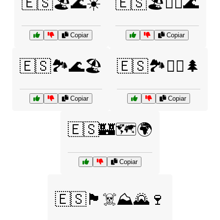
🇪🇸🏖️🌊☀️
🇪🇸🏖️🏄‍♂️🌊
Copiar
Copiar
🇪🇸🏞️🌊🏖️
🇪🇸🏞️🚵‍♀️🌲
Copiar
Copiar
🇪🇸🏰🗺️🌍
Copiar
🇪🇸🏴‍☠️⛰️🌄🍷