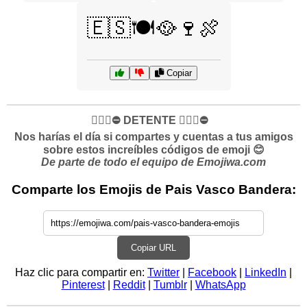
🇪🇸🍽️🥘🍷🍖
Copiar
✋🏻🛑⛔️ DETENTE ✋🏻🛑⛔️
Nos harías el día si compartes y cuentas a tus amigos
sobre estos increíbles códigos de emoji 😊
De parte de todo el equipo de Emojiwa.com
Comparte los Emojis de Pais Vasco Bandera:
Copiar URL
Haz clic para compartir en:
Twitter
|
Facebook
|
LinkedIn
|
Pinterest
|
Reddit
|
Tumblr
|
WhatsApp