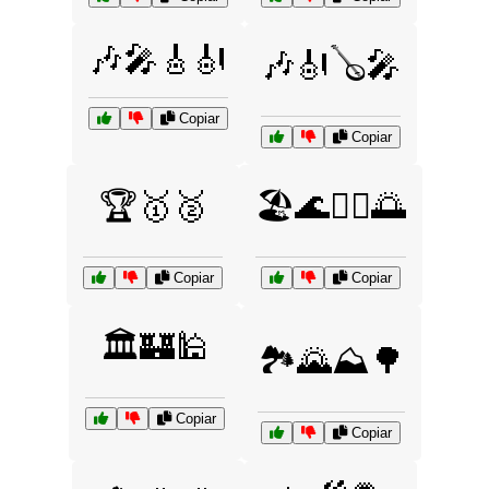
🎶🎤🎸🎻
🎶🎻🪕🎤
Copiar
Copiar
🏆🥇🥈
🏖️🌊🏄‍♂️🌅
Copiar
Copiar
🏛️🏰🕌
🏞️🌄⛰️🌳
Copiar
Copiar