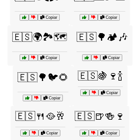
Copiar
Copiar
🇪🇸🌍🏞️🗺️
🇪🇸🌳🏕️🎶
Copiar
Copiar
🇪🇸🍇🍷🍾
🇪🇸🌳🐦🌻
Copiar
Copiar
🇪🇸🍴🥘🥂
🇪🇸🍺🍻🍷
Copiar
Copiar