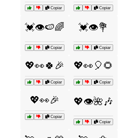
Copiar
Copiar
💓👁️🍉🌈
💓👁️💐
Copiar
Copiar
💖👀🍀🎉
💖👀🎈🌻
Copiar
Copiar
💖👀🎉
💖👁️🌺🎶
Copiar
Copiar