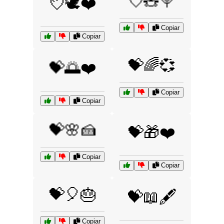
💘🧸🍭
💘🕊️❤️
Copiar
Copiar
💝🌈💞
💝🌅❤️
Copiar
Copiar
💝🌸🍰
💝🎁❤️
Copiar
Copiar
💝🎈🎂
💝📖🖋️
Copiar