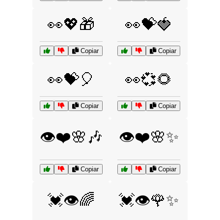
👀💖🎁
👀💝🍓
Copiar
Copiar
👀💝🎈
👀💞🌻
Copiar
Copiar
👁️❤️🌸🎶
👁️❤️🌸✨
Copiar
Copiar
💓👁️🌈
💓👁️🌹✨