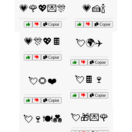
💗🌹💖💌🎊
💗🍰🍾
Copiar
Copiar
💗🎊💖🍫
💘🌍✈️
Copiar
Copiar
💘🍫🍷
💘🌻❤️
Copiar
Copiar
💘🎁💌🌹
💘🍷🍽️💑