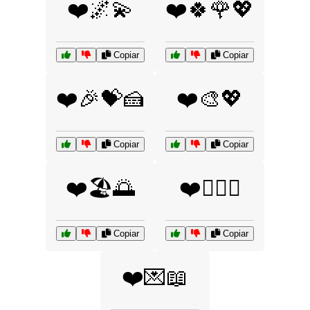
❤️🌌💫
❤️🍀🌹💖
Copiar
Copiar
❤️🎉💝🍰
❤️🎨💖
Copiar
Copiar
❤️🏖️🌅
❤️👩‍❤️‍👨
Copiar
Copiar
❤️💌📖