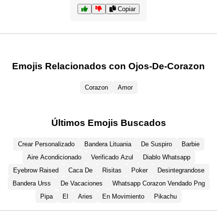
Copiar
Emojis Relacionados con Ojos-De-Corazon
Corazon
Amor
Últimos Emojis Buscados
Crear Personalizado
Bandera Lituania
De Suspiro
Barbie
Aire Acondicionado
Verificado Azul
Diablo Whatsapp
Eyebrow Raised
Caca De
Risitas
Poker
Desintegrandose
Bandera Urss
De Vacaciones
Whatsapp Corazon Vendado Png
Pipa
El
Aries
En Movimiento
Pikachu