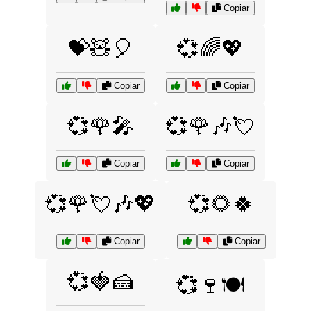
Copiar
💝🧸🎈
💞🌈💖
Copiar
Copiar
💞🌹🎤
💞🌹🎶💘
Copiar
Copiar
💞🌹💘🎶💖
💞🌻🍀
Copiar
Copiar
💞🍓🍰
💞🍷🍽️