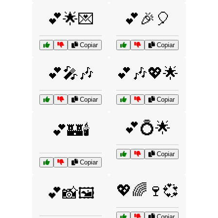
💕🌟💌
💕🎉🎈
Copiar
Copiar
💕🎤🎶
💕🎶💖🌟
Copiar
Copiar
💕💍🌟
💕🏰🕯️
Copiar
Copiar
💖🌈🍷💞
💕📸🖼️
Copiar