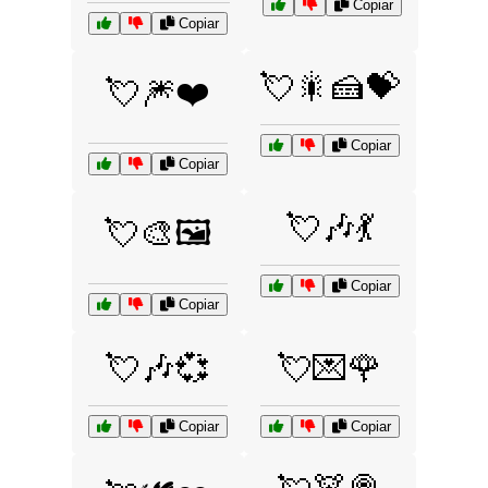
Copiar
Copiar
💘🎇🍰💝
💘🎆❤️
Copiar
Copiar
💘🎶💃
💘🎨🖼️
Copiar
Copiar
💘🎶💞
💘💌🌹
Copiar
Copiar