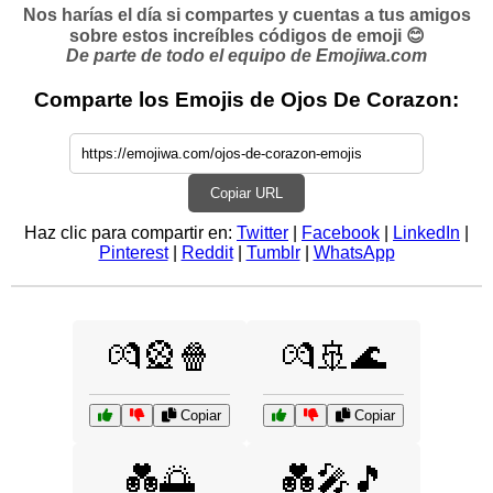
Nos harías el día si compartes y cuentas a tus amigos
sobre estos increíbles códigos de emoji 😊
De parte de todo el equipo de Emojiwa.com
Comparte los Emojis de Ojos De Corazon:
Copiar URL
Haz clic para compartir en:
Twitter
|
Facebook
|
LinkedIn
|
Pinterest
|
Reddit
|
Tumblr
|
WhatsApp
💏🎡🍿
💏🚢🌊
Copiar
Copiar
💑🌅
💑🎤🎵