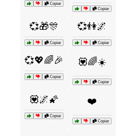
Copiar
Copiar
💞🎁🎊
💞👫🌌
Copiar
Copiar
💞💖🌈🎉
💟🌈☀️
Copiar
Copiar
💟🌌🌠
❤️
Copiar
Copiar