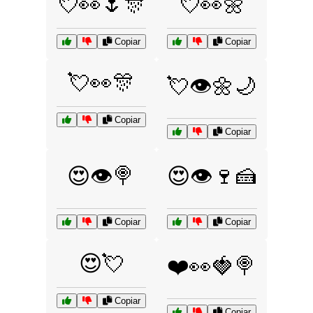
💘👀🌷🎊
💘👀🌼
Copiar
Copiar
💘👀🎊
💘👁️🌼🌙
Copiar
Copiar
😍👁️🍭
😍👁️🍷🍰
Copiar
Copiar
😍💘
❤️👀🍓🍭
Copiar
Copiar