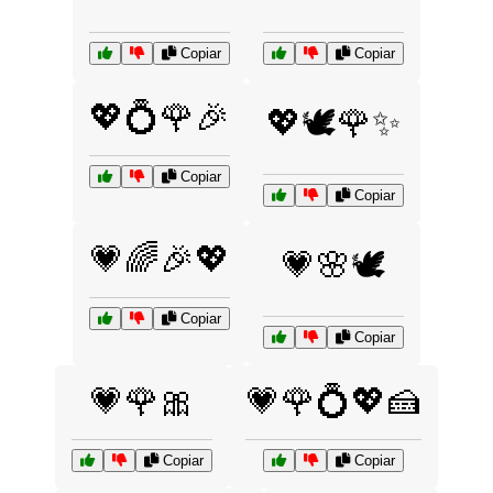
Copiar
Copiar
💖💍🌹🎉
💖🕊️🌹✨
Copiar
Copiar
💗🌈🎉💖
💗🌸🕊️
Copiar
Copiar
💗🌹🎀
💗🌹💍💖🍰
Copiar
Copiar