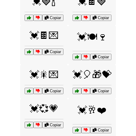
💓🍓🍾
💓🍫🍓
Copiar
Copiar
💓🍫💌
💓🍽️🍷
Copiar
Copiar
💓🎇💌
💓🎈🎁💝
Copiar
Copiar
💓💞💗
💓🥂❤️
Copiar
Copiar