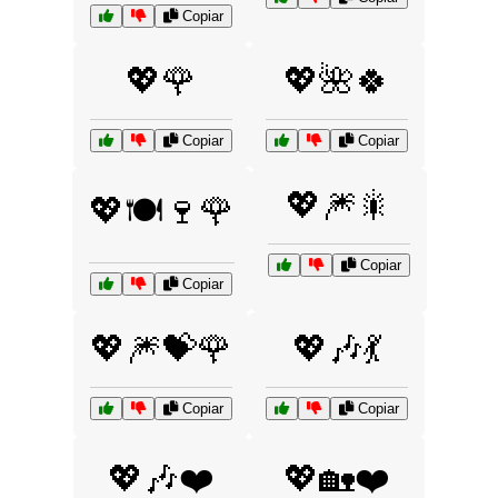
Copiar
💖🌹
💖🌺🍀
Copiar
Copiar
💖🎆🎇
💖🍽️🍷🌹
Copiar
Copiar
💖🎆💝🌹
💖🎶💃
Copiar
Copiar
💖🎶❤️
💖🏡❤️