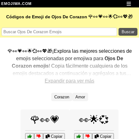
EMOJIWA.COM
🌹👀💗👀🌟💞👀💖🎁
Códigos de Emoji de Ojos De Corazon
Buscar
🌹👀💗👀🌟💞👀💖🎁¡Explora las mejores selecciones de
emojis seleccionadas por emojiwa para
Ojos De
Corazon emojis
! Copia fácilmente cualquiera de los
emojis destacados a continuación y agrégalos a tus
conversaciones para un toque personalizado. Hemos
Expandir para ver más
seleccionado una variedad de emojis relacionados,
mostrando primero los más populares. ¿Buscas más?
Corazon
Amor
Explora otras categorías para descubrir aún más formas
de expresar
Ojos De Corazon con emojis
.
🌹👀💗
👀🌟💞
Copiar
Copiar