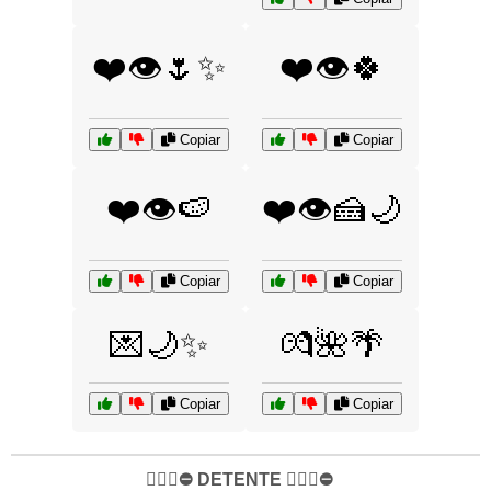
❤️👁️🌷✨
❤️👁️🍀
Copiar
Copiar
❤️👁️🍉
❤️👁️🍰🌙
Copiar
Copiar
💌🌙✨
💏🌺🌴
Copiar
Copiar
✋🏻🛑⛔️ DETENTE ✋🏻🛑⛔️