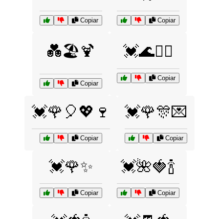
Copiar
Copiar
💑🏖️🍹
💓🌊🏄‍♀️
Copiar
Copiar
💓🌹🎈💖🍷
💓🌹🎊💌
Copiar
Copiar
💓🌹✨
💓🌺🍓🍾
Copiar
Copiar