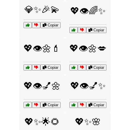
💎✨🎉💫
💖👁️🌈✨
Copiar
Copiar
💖👁️🌼💄
💖👁️🌼💋
Copiar
Copiar
💖👁️💅🌼
💖👁️💅✨
Copiar
Copiar
💖✨🌟🌻
💖✨🌸