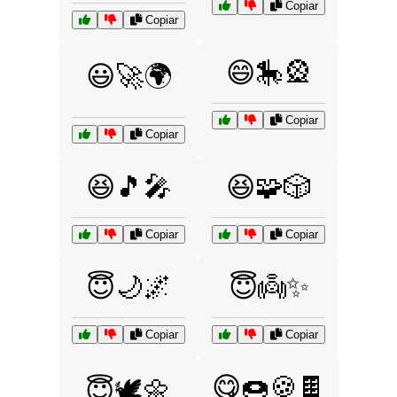
Copiar
Copiar
😄🎠🎡
😃🚀🌍
Copiar
Copiar
😆🎵🎤
😆🧩🎲
Copiar
Copiar
😇🌙🌌
😇👼✨
Copiar
Copiar
😋🍩🍪🍫
😇🕊️🌼