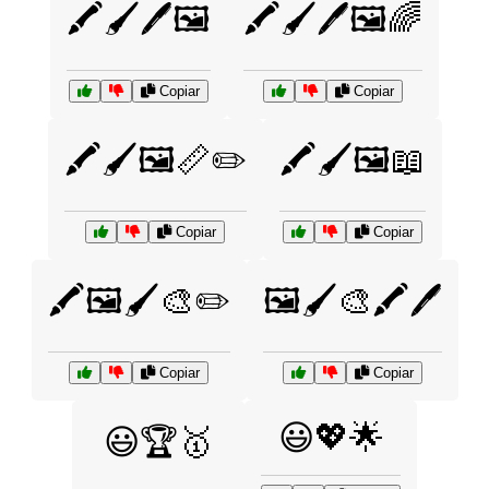
🖍️🖌️🖊️🖼️
🖍️🖌️🖊️🖼️🌈
Copiar
Copiar
🖍️🖌️🖼️📏✏️
🖍️🖌️🖼️📖
Copiar
Copiar
🖍️🖼️🖌️🎨✏️
🖼️🖌️🎨🖍️🖊️
Copiar
Copiar
😃💖🌟
😃🏆🥇