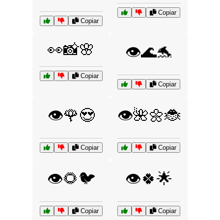
Copiar
Copiar
👀📸🌸
👁️🌊🐬
Copiar
Copiar
👁️🌹😍
👁️🌺🌼🐞
Copiar
Copiar
👁️🌻🐦
👁️🍀🌟
Copiar
Copiar