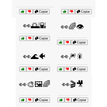
Copiar
Copiar
👀🌅🌇
👀🌈👁️
Copiar
Copiar
👀🌊🐠
👀🎆🎇
Copiar
Copiar
👀🎨🖼️🌈
👀🎬🎥
Copiar
Copiar