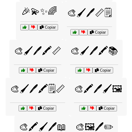
🎉💫✨🌈
🎨🖌️🖊️📏🗒️
Copiar
Copiar
🎨🖌️🖊️🖍️📏
🎨🖌️🖊️🖍️📚
Copiar
Copiar
🎨🖌️🖊️🖍️🗒️📏
🎨🖍️🖊️🖌️🖼️
Copiar
Copiar
🎨🖍️🖌️🖊️📖
🎨🖼️🖊️✏️