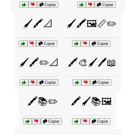
Copiar
Copiar
🖌️🖍️📐
🖌️🖍️🖼️📏✏️
Copiar
Copiar
🖌️🖍️✏️📐
🖍️🎨🖌️🖊️📖
Copiar
Copiar
🖍️📚✏️
🖍️🖌️📚🖼️
Copiar
Copiar