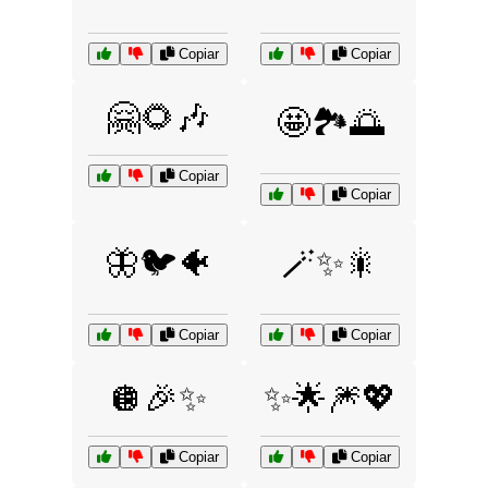
Copiar
Copiar
🤗🌻🎶
🤩🏞️🌅
Copiar
Copiar
🦋🐦🐠
🪄✨🎇
Copiar
Copiar
🪩🎉✨
✨🌟🎆💖
Copiar
Copiar