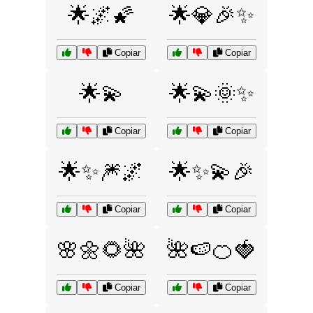
🌟🌌🌠
🌟💎🎉✨
Copiar
Copiar
🌟💫
🌟💫🌞✨
Copiar
Copiar
🌟✨🎆🌌
🌟✨💫🎉
Copiar
Copiar
🌸🌼🌻🌺
🌺🍉🍊🍓
Copiar
Copiar