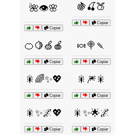
🍇🍒🍑
🌺👁️🌸
Copiar
Copiar
🍊🍋🍏🍎
🍬🍭🍡
Copiar
Copiar
🎇🌈✨💖
🎇🎆🎇
Copiar
Copiar
🎇✨🌌💖
🎇✨🌟🌌
Copiar
Copiar