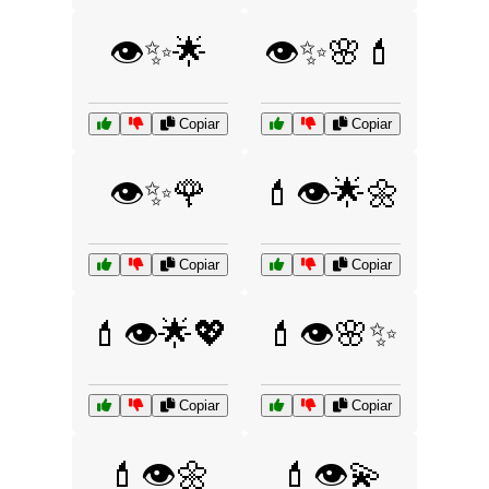
👁️✨🌟
👁️✨🌸💄
Copiar
Copiar
👁️✨🌹
💄👁️🌟🌼
Copiar
Copiar
💄👁️🌟💖
💄👁️🌸✨
Copiar
Copiar
💄👁️🌼
💄👁️💫