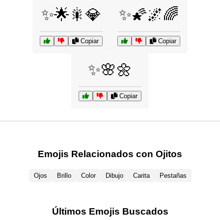
✨🌟🎇💎
✨🌠🌌🌈
Copiar
Copiar
✨🌸🌼
Copiar
Emojis Relacionados con Ojitos
Ojos
Brillo
Color
Dibujo
Carita
Pestañas
Últimos Emojis Buscados