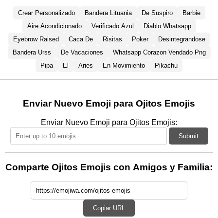
Crear Personalizado
Bandera Lituania
De Suspiro
Barbie
Aire Acondicionado
Verificado Azul
Diablo Whatsapp
Eyebrow Raised
Caca De
Risitas
Poker
Desintegrandose
Bandera Urss
De Vacaciones
Whatsapp Corazon Vendado Png
Pipa
El
Aries
En Movimiento
Pikachu
Enviar Nuevo Emoji para Ojitos Emojis
Enviar Nuevo Emoji para Ojitos Emojis:
Submit
Comparte Ojitos Emojis con Amigos y Familia:
Copiar URL