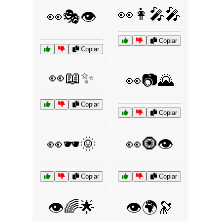
👀👩‍🎤🎤
👀🎭👁️
Copiar
Copiar
👀📖✨
👀📷🌄
Copiar
Copiar
👀🕶️🌞
👀🧿👁️
Copiar
Copiar
👁️🌈🌟
👁️🌍🔭