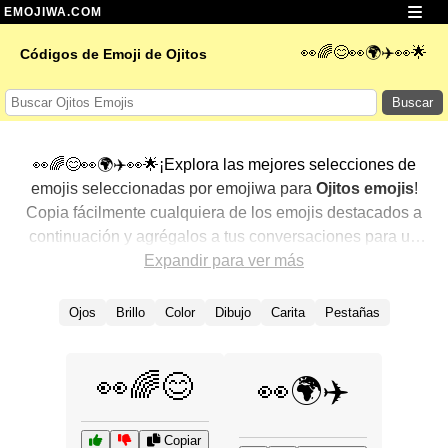
EMOJIWA.COM
👀🌈😊👀🌍✈️👀🌟
Códigos de Emoji de Ojitos
Buscar
👀🌈😊👀🌍✈️👀🌟¡Explora las mejores selecciones de
emojis seleccionadas por emojiwa para
Ojitos emojis
!
Copia fácilmente cualquiera de los emojis destacados a
continuación y agrégalos a tus conversaciones para un
toque personalizado. Hemos seleccionado una variedad
Expandir para ver más
de emojis relacionados, mostrando primero los más
populares. ¿Buscas más? Explora otras categorías para
Ojos
Brillo
Color
Dibujo
Carita
Pestañas
descubrir aún más formas de expresar
Ojitos con
emojis
.
👀🌈😊
👀🌍✈️
Copiar