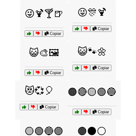
😜🎊🍹
😜🍹🍸🍺
Copiar
Copiar
😺🐾🌼
😺🎨🖼️
Copiar
Copiar
😻💞🎈
🟠🔴🟡🟢🔵
Copiar
Copiar
🟡🟢🔵🟣
🟤⚫⚪