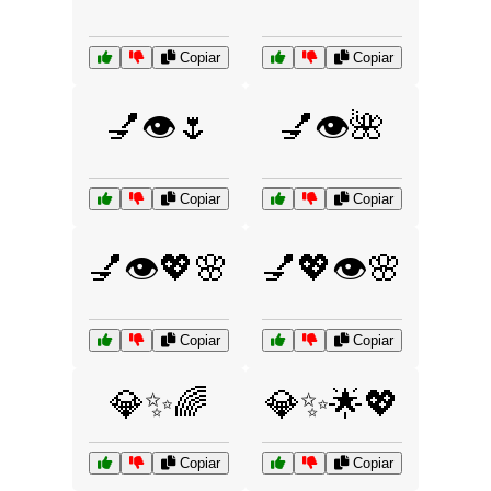
Copiar
Copiar
💅👁️🌷
💅👁️🌺
Copiar
Copiar
💅👁️💖🌸
💅💖👁️🌸
Copiar
Copiar
💎✨🌈
💎✨🌟💖
Copiar
Copiar