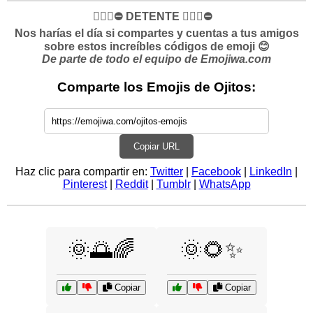
✋🏻🛑⛔️ DETENTE ✋🏻🛑⛔️
Nos harías el día si compartes y cuentas a tus amigos
sobre estos increíbles códigos de emoji 😊
De parte de todo el equipo de Emojiwa.com
Comparte los Emojis de Ojitos:
Copiar URL
Haz clic para compartir en:
Twitter
|
Facebook
|
LinkedIn
|
Pinterest
|
Reddit
|
Tumblr
|
WhatsApp
🌞🌅🌈
🌞🌻✨
Copiar
Copiar