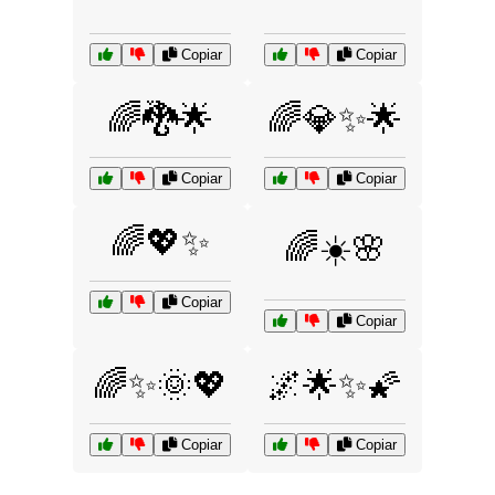
Copiar
Copiar
🌈🐉🌟
🌈💎✨🌟
Copiar
Copiar
🌈💖✨
🌈☀️🌸
Copiar
Copiar
🌈✨🌞💖
🌌🌟✨🌠
Copiar
Copiar