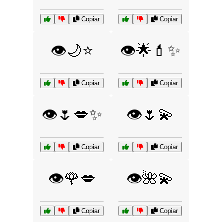
Copiar
Copiar
👁️🌙⭐
👁️🌟💄✨
Copiar
Copiar
👁️🌷💋✨
👁️🌷💫
Copiar
Copiar
👁️🌹💋
👁️🌺💫
Copiar
Copiar