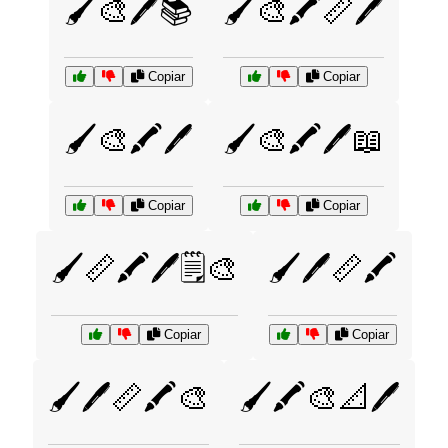
🖌️🎨🖊️📚
🖌️🎨🖍️📏🖊️
Copiar
Copiar
🖌️🎨🖍️🖊️
🖌️🎨🖍️🖊️📖
Copiar
Copiar
🖌️📏🖍️🖊️🗒️🎨
🖌️🖊️📏🖍️
Copiar
Copiar
🖌️🖊️📏🖍️🎨
🖌️🖍️🎨📐🖊️