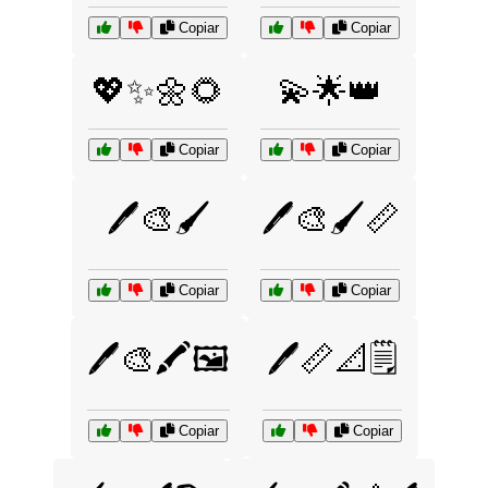
Copiar
Copiar
💖✨🌼🌻
💫🌟👑
Copiar
Copiar
🖊️🎨🖌️
🖊️🎨🖌️📏
Copiar
Copiar
🖊️🎨🖍️🖼️
🖊️📏📐🗒️
Copiar
Copiar