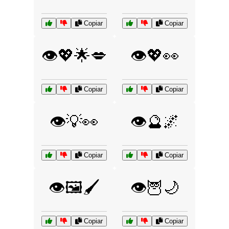
Copiar
Copiar
👁️💖🌟💋
👁️💖👀
Copiar
Copiar
👁️💡👀
👁️🔮🌌
Copiar
Copiar
👁️🖼️🖌️
👁️🦉🌙
Copiar
Copiar