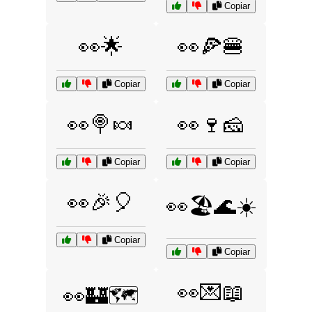
Copiar
👀🌟
👀🍕🍔
Copiar
Copiar
👀🍭🍬
👀🍷🧀
Copiar
Copiar
👀🎉🎈
👀🏖️🌊☀️
Copiar
Copiar
👀💌📖
👀🏰🗺️