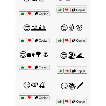
Copiar
Copiar
😌🌄🌅
😌🌈🌸
Copiar
Copiar
😌🏡🌳🌷
😎🏖️🌊
Copiar
Copiar
😏🍉🍒
😏📚🖊️
Copiar
Copiar