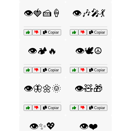
👁️🍓🍰🍦
👁️🎶🎤💃
Copiar
Copiar
👁️🏕️🔥
👁️🕊️☮️
Copiar
Copiar
👁️🦋🌼🌞
👁️🧸🎁
Copiar
Copiar
👁️✨💖
👁️❤️