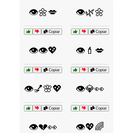
👁️🌼💋
👁️🌿🌼
Copiar
Copiar
👁️👁️💖
👁️💄💋
Copiar
Copiar
👁️💅🌸💖
👁️💎👀
Copiar
Copiar
👁️💔👀
👁️💖🌈