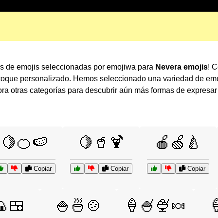
es de emojis seleccionadas por emojiwa para
Nevera emojis
! 
 toque personalizado. Hemos seleccionado una variedad de emo
a otras categorías para descubrir aún más formas de expresa
🍋🍊🍉
🍋🥤🍹
🍎🍏🍐
Copiar
Copiar
Copiar
🍙🍱
🍚🍜🍲
🍦🍧🍨🍬
