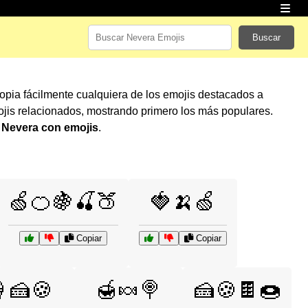
Buscar
Copia fácilmente cualquiera de los emojis destacados a
jis relacionados, mostrando primero los más populares.
r
Nevera con emojis
.
🍏🍊🍇🍒🍑
🍓🍌🍏
Copiar
Copiar
🍰🍪
🍯🍬🍭
🍰🍪🍫🍩