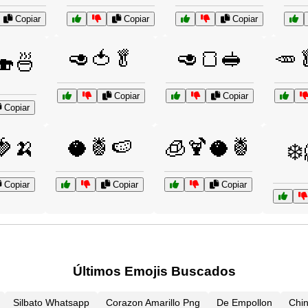
Copiar
Copiar
Copiar
🥑🍅🥬
🥑🍞🥪
🥕
🍣🍜
Copiar
Copiar
Copiar
🍓🍌
🥥🍍🍉
🧊🍹🥥🍍
❄️
Copiar
Copiar
Copiar
Últimos Emojis Buscados
Silbato Whatsapp
Corazon Amarillo Png
De Empollon
Chi