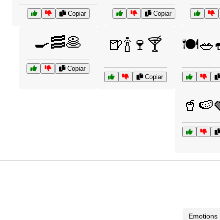
Copiar
Copiar
🍳🥓🥞
🍺🍾🍷🍸
🍽️🥗
Copiar
Copiar
🥤🍉
Emotions