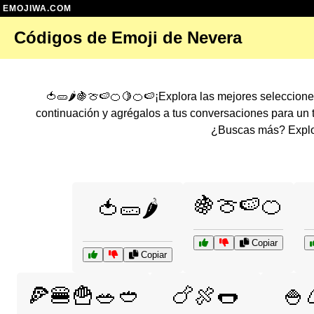
EMOJIWA.COM
Códigos de Emoji de Nevera
🍅🥒🌶️🍇🍈🍉🍊🍋🍊🍉¡Explora las mejores seleccion
continuación y agrégalos a tus conversaciones para un
¿Buscas más? Explor
🍇🍈🍉🍊
🍅🥒🌶️
Copiar
Copiar
🍕🍔🍟🥗🥙
🍗🍖🌭
🍚