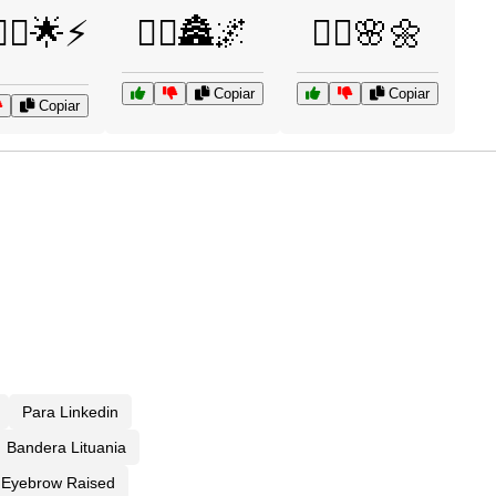
️🧝‍♀️🌟⚡
🧚‍♀️🏯🌌
🧚‍♂️🌸🌼
Copiar
Copiar
Copiar
Para Linkedin
Bandera Lituania
Eyebrow Raised