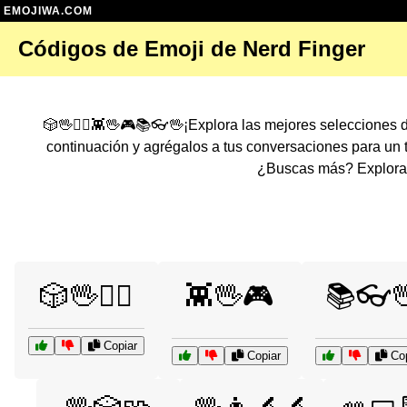
EMOJIWA.COM
Códigos de Emoji de Nerd Finger
🎲🖖🧙‍♂️👾🖖🎮📚👓🖖¡Explora las mejores selecciones
continuación y agrégalos a tus conversaciones para un
¿Buscas más? Explora 
🎲🖖🧙‍♂️
👾🖖🎮
📚👓
Copiar
Copiar
Cop