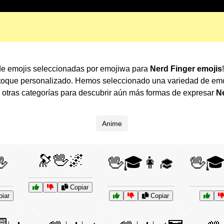
 de emojis seleccionadas por emojiwa para
Nerd Finger emojis
 toque personalizado. Hemos seleccionado una variedad de emo
otras categorías para descubrir aún más formas de expresar
N
Anime
🔭🖖🌌

🖖🎓👩‍🎓
🖖🎓
Copiar
iar
Copiar