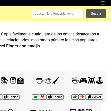
Buscar
! Copia fácilmente cualquiera de los emojis destacados a
jis relacionados, mostrando primero los más populares.
erd Finger con emojis
.
📚🧑‍🏫
🖖🎨🖌️
🖖🎮👾🕹️
Copiar
Copiar
Copiar