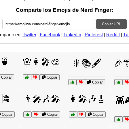
Comparte los Emojis de Nerd Finger:
Copiar URL
mpartir en:
Twitter
|
Facebook
|
LinkedIn
|
Pinterest
|
Reddit
|
Tu
🍵
🌸👩‍🎤🎨
🎇📚🖋️
🎉
Copiar
Copiar
Copiar
🎏
👨‍🎤🎶🎤
👩‍🎤🎶🎸
👾
Copiar
Copiar
Copiar