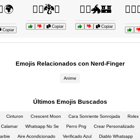
‍♂️🌍
🧙‍♂️🐉⚔️
🧙‍♂️🐲🏰
🧙‍♂
Copiar
Copiar
Copiar
Emojis Relacionados con Nerd-Finger
Anime
Últimos Emojis Buscados
Cinturon
Crescent Moon
Cara Sonriente Sonrojada
Rolex
Calamar
Whatsapp No Se
Perro Png
Crear Personalizado
arbie
Aire Acondicionado
Verificado Azul
Diablo Whatsapp