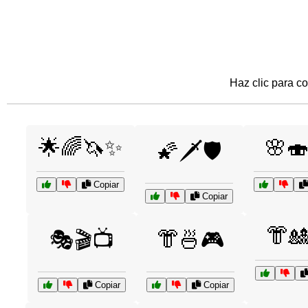
Haz clic para co
🌟🌈🦄✨
🌸
🌠🗡️🛡️
Copiar
Copiar
👘
🎭🎬📺
👘🍜🎮
Copiar
Copiar