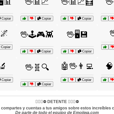
️📊
🖖📊📈
🖖📊📈🧮
🖖
Copiar
Copiar
Copiar
🌌

🖖🕹️🎮👾
🖖🖥️💾
Copiar
Copiar
Copiar
🔬
🤖🖖👨‍💻
🧠
🖖🧬🔍
Copiar
Copiar
Copiar
✋🏻🛑⛔️ DETENTE ✋🏻🛑⛔️
si compartes y cuentas a tus amigos sobre estos increíbles 
De parte de todo el equipo de Emojiwa.com