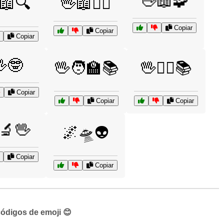
🖖📖🧩
📖🔍
🖖📖🧙‍♂️
Copiar
Copiar
Copiar
🤓
🖖🧑‍🏫📚
🖖🧙‍♀️📚
Copiar
Copiar
Copiar
🔬🖖
🌌🛸👽
Copiar
Copiar
códigos de emoji 😊