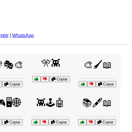
mblr
|
WhatsApp
🎌👾
🎭🎨
🎨🖌️📖
Copiar
Copiar
Copiar
🖥️🌐
👾🕹️🤖
📚🖋️📖
Copiar
Copiar
Copiar