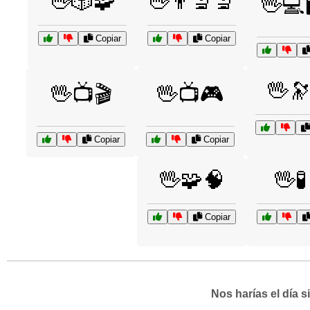
🖖🎲🧩
🖖👨‍🔬🔬
🖖💻
Copiar
Copiar
🖖
🖖📺🎬
🖖📺🎮
Copiar
Copiar
🖖🧩🧠
🖖
Copiar
Nos harías el día 