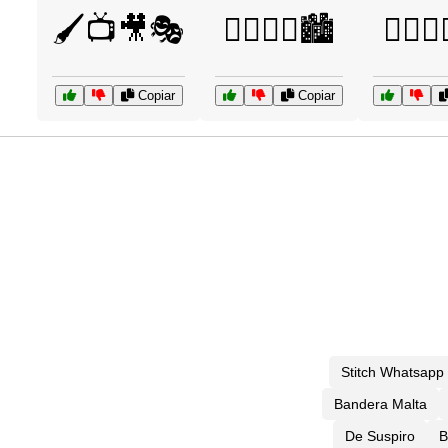
🖌️📺🎥🎭
🦸‍♀️🦹‍♂️🏙️
🧙‍♀️🦸
Copiar
Copiar
Stitch Whatsapp
Bandera Malta
De Suspiro
B