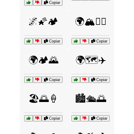
Copiar
🌌🌠🏕️
🌍🏔️🚵‍♂️
Copiar
Copiar
🌍🏕️🌄
🌍🗺️✈️
Copiar
Copiar
🏖️🌅🍦
🏙️🛳️🌅
Copiar
Copiar