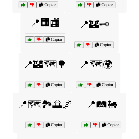
Copiar
Copiar
📍🏢🏬
📍🏰🗝️
Copiar
Copiar
📍🏰🗺️🌳
📍🗺️🌍
Copiar
Copiar
📍🗺️🏞️🌅🌌
📍🛤️🚂
Copiar
Copiar