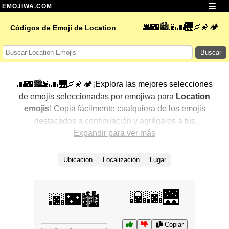
EMOJIWA.COM
🌆🌃🏙️🌇🌆🌉🌌🌠🏕️
Códigos de Emoji de Location
Buscar
🌆🌃🏙️🌇🌆🌉🌌🌠🏕️¡Explora las mejores selecciones
de emojis seleccionadas por emojiwa para
Location
emojis
! Copia fácilmente cualquiera de los emojis
destacados a continuación y agrégalos a tus
conversaciones para un toque personalizado. Hemos
Expandir para ver más
seleccionado una variedad de emojis relacionados,
mostrando primero los más populares. ¿Buscas más?
Ubicacion
Localización
Lugar
Explora otras categorías para descubrir aún más formas
de expresar
Location con emojis
.
🌇🌆🌉
🌆🌃🏙️
Copiar