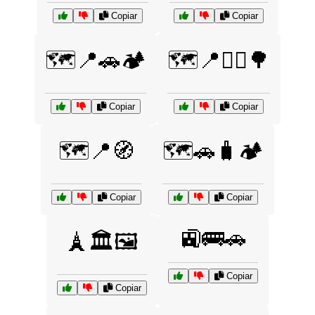
Copiar
Copiar
🗺️📍🚗🏕️
🗺️📍🚶‍♀️🌳
Copiar
Copiar
🗺️📍🧭
🗺️🚗🧳🏕️
Copiar
Copiar
🚉🚌🚗
🗼🏛️🖼️
Copiar
Copiar