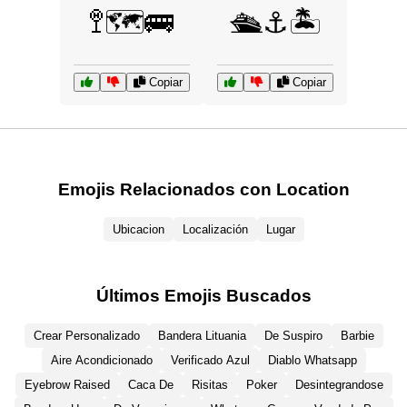
🚏🗺️🚌
🛳️⚓🏝️
Copiar
Copiar
Emojis Relacionados con Location
Ubicacion
Localización
Lugar
Últimos Emojis Buscados
Crear Personalizado
Bandera Lituania
De Suspiro
Barbie
Aire Acondicionado
Verificado Azul
Diablo Whatsapp
Eyebrow Raised
Caca De
Risitas
Poker
Desintegrandose