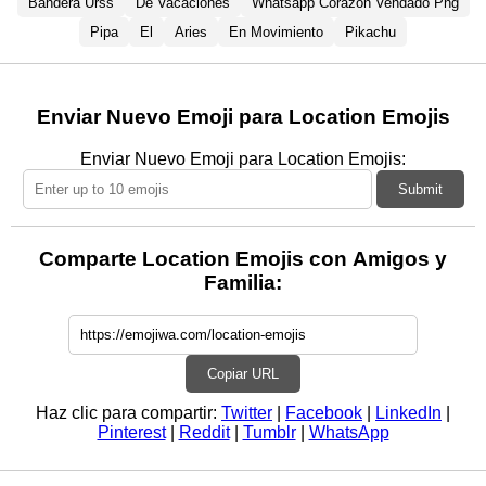
Bandera Urss
De Vacaciones
Whatsapp Corazon Vendado Png
Pipa
El
Aries
En Movimiento
Pikachu
Enviar Nuevo Emoji para Location Emojis
Enviar Nuevo Emoji para Location Emojis:
Submit
Comparte Location Emojis con Amigos y
Familia:
Copiar URL
Haz clic para compartir:
Twitter
|
Facebook
|
LinkedIn
|
Pinterest
|
Reddit
|
Tumblr
|
WhatsApp