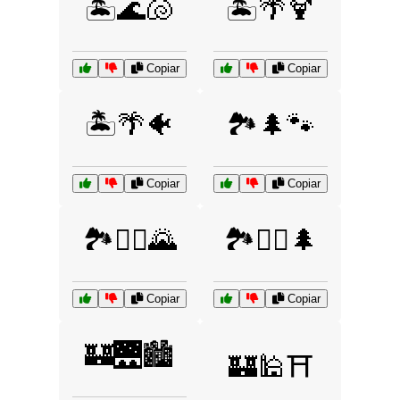
🏝️🌊🐚
🏝️🌴🍹
Copiar
Copiar
🏝️🌴🐠
🏞️🌲🐾
Copiar
Copiar
🏞️🚶‍♀️🌄
🏞️🚶‍♂️🌲
Copiar
Copiar
🏰🌉🏙️
🏰🕌⛩️