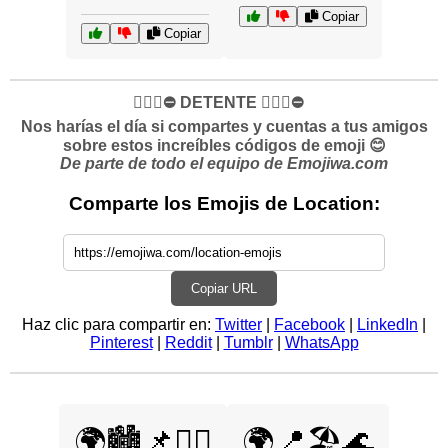
Copiar
Copiar
✋🏻🛑⛔️ DETENTE ✋🏻🛑⛔️
Nos harías el día si compartes y cuentas a tus amigos
sobre estos increíbles códigos de emoji 😊
De parte de todo el equipo de Emojiwa.com
Comparte los Emojis de Location:
Copiar URL
Haz clic para compartir en:
Twitter
|
Facebook
|
LinkedIn
|
Pinterest
|
Reddit
|
Tumblr
|
WhatsApp
🌍🏙️📌🚶‍♀️
🌍📍🏖️🌊