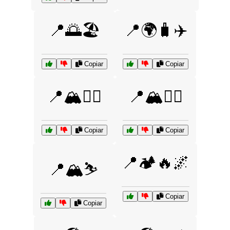
📍🌅🏖️
📍🌍🧳✈️
Copiar
Copiar
📍🏔️🚶‍♂️
📍🏔️🧗‍♂️
Copiar
Copiar
📍🏕️🔥🌌
📍🏔️⛷️
Copiar
Copiar