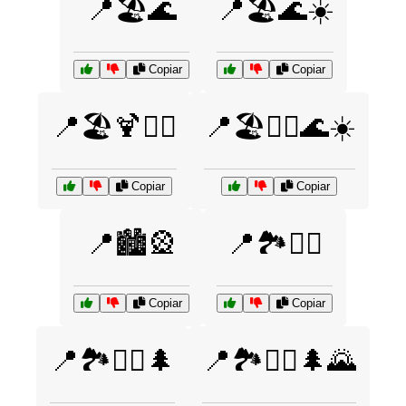
📍🏖️🌊
📍🏖️🌊☀️
Copiar
Copiar
📍🏖️🍹🏄‍♂️
📍🏖️🏄‍♀️🌊☀️
Copiar
Copiar
📍🏙️🎡
📍🏞️🚴‍♀️
Copiar
Copiar
📍🏞️🚴‍♂️🌲
📍🏞️🚶‍♀️🌲🌄