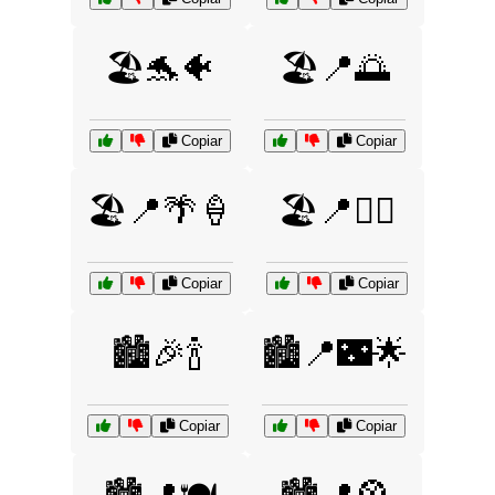
🏖️🐬🐠
🏖️📍🌅
Copiar
Copiar
🏖️📍🌴🍦
🏖️📍🏄‍♂️
Copiar
Copiar
🏙️🎉🍾
🏙️📍🌃🌟
Copiar
Copiar