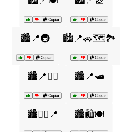
🏙️📍🍽️
🏙️📍🎡
Copiar
Copiar
🏙️📍🚇
🏙️📍🚗🗺️🏞️
Copiar
Copiar
🏙️📍🚶‍♂️
🏙️📍🛥️
Copiar
Copiar
🏙️🚶‍♂️📍
🏙️🛍️🍽️