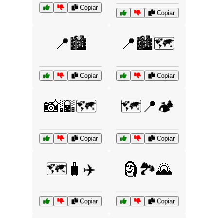
Copiar
Copiar
📍🏙️
📍🏙️🗺️
Copiar
Copiar
📸🌇🗺️
🗺️📍🏕️
Copiar
Copiar
🗺️🧳✈️
🗿🏞️🌄
Copiar
Copiar