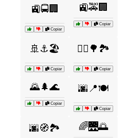
🚉🚕🏢
🚉🚍🏢
Copiar
Copiar
🚢⚓🏖️
🚴‍♀️🌳🏞️
Copiar
Copiar
🌄🌲🌊
🌆📍🍽️
Copiar
Copiar
🌈🌉🌅
🌆🧭🏞️