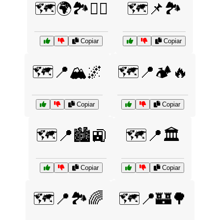
🗺️🌍🏞️🚴‍♀️
🗺️📌🏞️
Copiar
Copiar
🗺️📍🏔️🌌
🗺️📍🏕️🔥
Copiar
Copiar
🗺️📍🏙️🚉
🗺️📍🏛️
Copiar
Copiar
🗺️📍🏞️🌈
🗺️📍🏰🌳