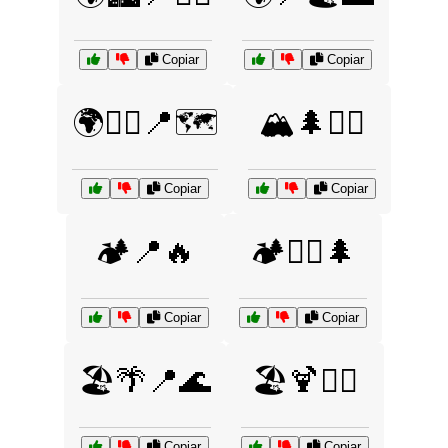
Copiar
Copiar
🌍🚶‍♂️📍🗺️
🏔️🌲🚶‍♂️
Copiar
Copiar
🏕️📍🔥
🏕️🚣‍♀️🌲
Copiar
Copiar
🏖️🌴📍🌊
🏖️🍹🏄‍♀️
Copiar
Copiar