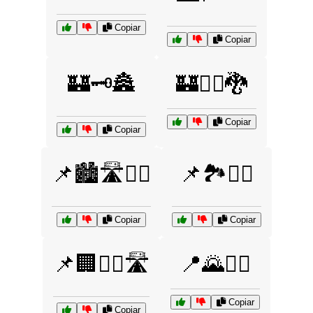
Copiar
Copiar
🏰🗝️🏯
🏰🧙‍♂️🐉
Copiar
Copiar
📌🏙️🛣️🚶‍♂️
📌🏞️🚴‍♂️
Copiar
Copiar
📌🏢🚶‍♂️🛣️
📍🌄🚶‍♀️
Copiar
Copiar