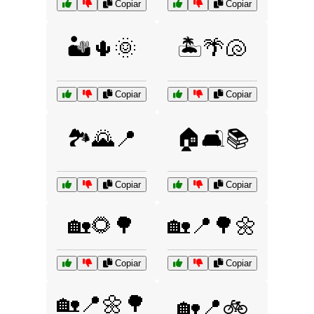
Copiar
Copiar
🏜️🌵🌞
🏝️🌴🐚
Copiar
Copiar
🏞️🌄📍
🏠🛋️📚
Copiar
Copiar
🏡🌻🌳
🏡📍🌳🌼
Copiar
Copiar
🏡📍🌼🌳
🏡📍🚲