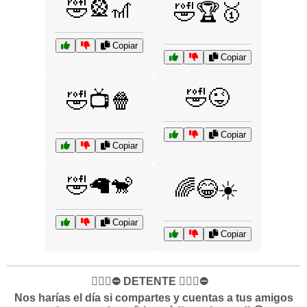
🤣🎡🎢
🤣🏆🥇
Copiar
Copiar
🤣😜
🤣📺🍿
Copiar
Copiar
🤣🦙🐒
🌈😂☀️
Copiar
Copiar
✋🏻🛑⛔️ DETENTE ✋🏻🛑⛔️
Nos harías el día si compartes y cuentas a tus amigos