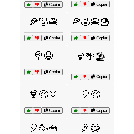
Copiar
Copiar
🍕🤣🍔
🍕🤣🍔🍟
Copiar
Copiar
🍭😆
🍹🌴🏖️
Copiar
Copiar
🍹😄🌞
🎈😄
Copiar
Copiar
🎈🥳🍰
🎉😂