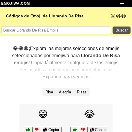
EMOJIWA.COM
😁😂😄
Códigos de Emoji de Llorando De Risa
Buscar
😁😂😄¡Explora las mejores selecciones de emojis
seleccionadas por emojiwa para
Llorando De Risa
emojis
! Copia fácilmente cualquiera de los emojis
destacados a continuación y agrégalos a tus
conversaciones para un toque personalizado. Hemos
Expandir para ver más
seleccionado una variedad de emojis relacionados,
mostrando primero los más populares. ¿Buscas más?
Risa
Alegría
Risas
Explora otras categorías para descubrir aún más formas
de expresar
Llorando De Risa con emojis
.
😁
😂
Copiar
Copiar