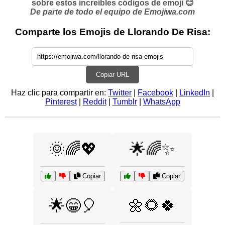
sobre estos increíbles códigos de emoji 😊
De parte de todo el equipo de Emojiwa.com
Comparte los Emojis de Llorando De Risa:
Copiar URL
Haz clic para compartir en:
Twitter
|
Facebook
|
LinkedIn
|
Pinterest
|
Reddit
|
Tumblr
|
WhatsApp
🌞🌈💖
🌟🌈✨
Copiar
Copiar
🌼🌻🍀
🌟😁🎈