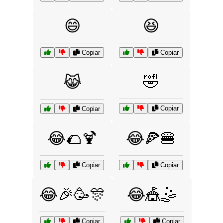
😄
😆
Copiar
Copiar
🤣
😹
Copiar
Copiar
😂🌮🍹
😂🍕🍔
Copiar
Copiar
😂🎉🥳🎊
😂🎪🤹
Copiar
Copiar