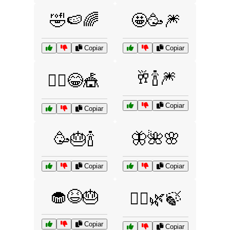
🤣🍉🌈
🤩🥳🎆
Copiar
Copiar
🥂🍾🎆
🤹‍♂️😂🎪
Copiar
Copiar
🥳🎂🍾
🦋🌺🌸
Copiar
Copiar
🧁😆🎂
🧘‍♀️🌿🍃
Copiar
Copiar