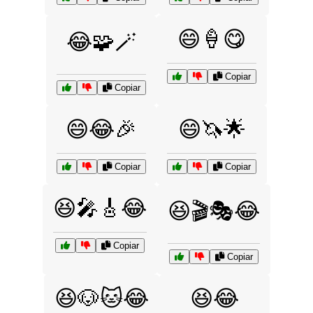
😄🍦😋
😂🧩🪄
Copiar
Copiar
😄😂🎉
😄🦄🌟
Copiar
Copiar
😆🎤🎸😂
😆🎬🎭😂
Copiar
Copiar
😆🐶🐱😂
😆😂