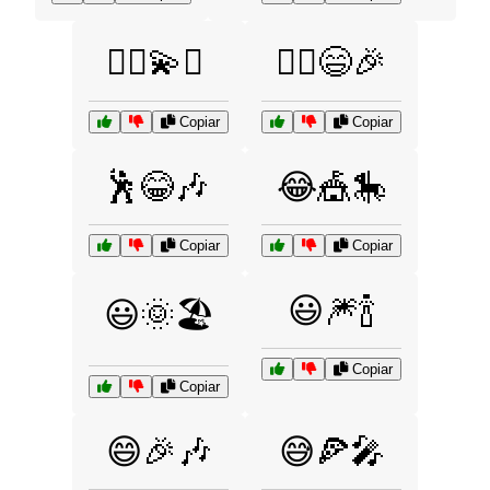
👯‍♀️💫✨
👯‍♀️😄🎉
Copiar
Copiar
🕺😂🎶
😂🎪🎠
Copiar
Copiar
😃🎆🍾
😃🌞🏖️
Copiar
Copiar
😄🎉🎶
😅🍕🎤