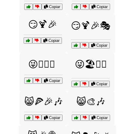
Copiar
Copiar
😏🍹🎉
😏🍹🎉🎭
Copiar
Copiar
😜🏄‍♀️🌊
😜🏖️🏄‍♂️
Copiar
Copiar
😸🍕🎉🎶
😸🎨🎶
Copiar
Copiar