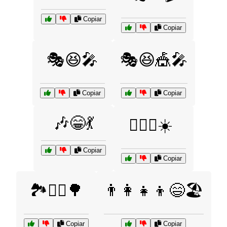
Copiar
Copiar
🎭😆🎤
🎭😆🎪🎤
Copiar
Copiar
🎶😁💃
🏄‍♀️🌊☀️
Copiar
Copiar
🏞️🚴‍♂️🌳
👨‍👩‍👧‍👦😄🏖️
Copiar
Copiar