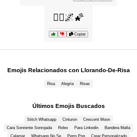
🧚‍♀️🌌🌠
Copiar
Emojis Relacionados con Llorando-De-Risa
Risa
Alegría
Risas
Últimos Emojis Buscados
Stitch Whatsapp
Cinturon
Crescent Moon
Cara Sonriente Sonrojada
Rolex
Para Linkedin
Bandera Malta
Calamar
Whatsapp No Se
Perro Png
Crear Personalizado