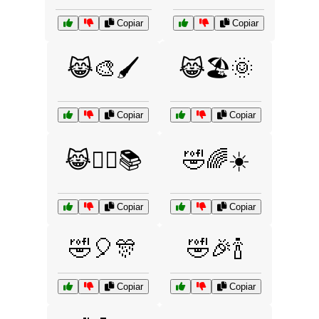
Copiar
Copiar
😹🎨🖌️
😹🏖️🌞
Copiar
Copiar
😹🧙‍♂️📚
🤣🌈☀️
Copiar
Copiar
🤣🎈🎊
🤣🎉🍾
Copiar
Copiar