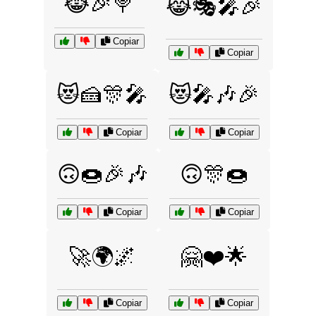
😹🎉🍭
😹🎭🎤🎉
Copiar
Copiar
😻🍰🎊🎤
😻🎤🎶🎉
Copiar
Copiar
🙃🍩🎉🎶
🙃🎊🍩
Copiar
Copiar
🚀🌍🌌
🤗❤️🌟
Copiar
Copiar