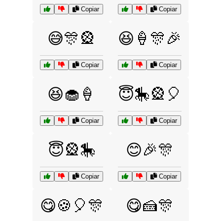
Copiar
Copiar
😅🎊🎡
😆🍦🎊🎉
Copiar
Copiar
😆🧁🍦
😇🎠🎡🎈
Copiar
Copiar
😇🎡🎠
😊🎉🎊
Copiar
Copiar
😋🍪🎈🎊
😋🍰🎊