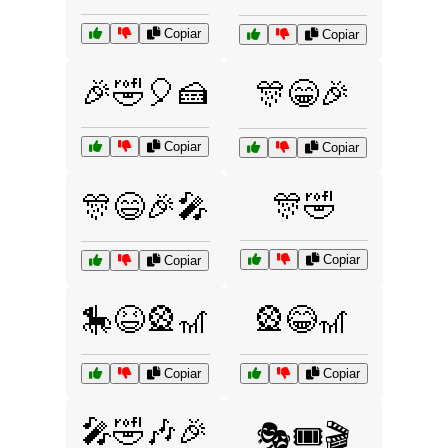
Copiar
Copiar
🎉🤣🎈🍰
🎊😁🎉
Copiar
Copiar
🎊🤣
🎊😄🎉🎤
Copiar
Copiar
🎠😆🎡🎢
🎡😂🎢
Copiar
Copiar
🎤🤣🎶🎉
🎭🎟️🎬