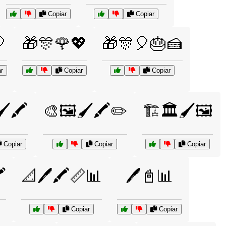
Copiar
Copiar

🎁🎊🌹💖
🎁🎊🎈🎂🍰
r
Copiar
Copiar
️🖍️
🎨🖼️🖌️🖍️✏️
🏗️🏛️🖌️🖼️
Copiar
Copiar
Copiar
️
📐🖊️🖍️📏📊
🖊️📓📊
Copiar
Copiar