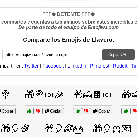
✋🏻🛑⛔️ DETENTE ✋🏻🛑⛔️
si compartes y cuentas a tus amigos sobre estos increíbles 
De parte de todo el equipo de Emojiwa.com
Comparte los Emojis de Llavero:
Copiar URL
mpartir en:
Twitter
|
Facebook
|
LinkedIn
|
Pinterest
|
Reddit
|
Tu
🍭
🎁🍭🍬🎉
🎁🍰🍫🍬
🎁
Copiar
Copiar
Copiar
🎁🎈🌈
🎁🎈🌈🎂
🎁🎈🎀💌