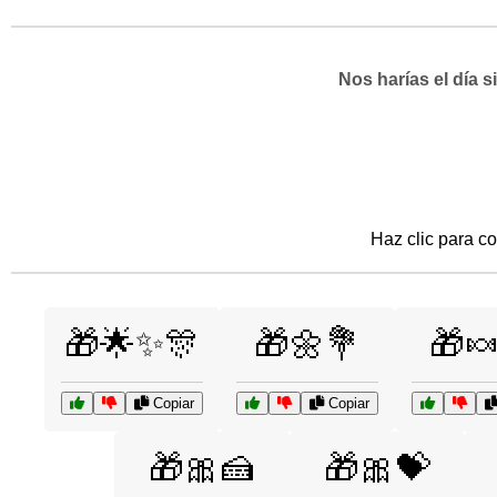
Nos harías el día 
Haz clic para co
🎁🌟✨🎊
🎁🌼💐
🎁
Copiar
Copiar
🎁🎀🍰
🎁🎀💝