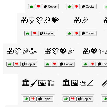
Copiar
Copiar
🎁🎈🎊🎉💝
🎁🎉
Copiar
Copiar
🎁🎊🎉🥳
🎁🎊💖🎉
🎁💖✨
Copiar
Copiar
Cop
🏛️🖌️🖼️🏗️
🏛️🖼️🎨📐

Copiar
Copiar