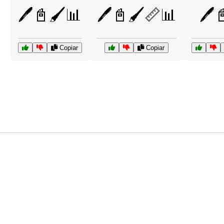
🖊️📓🖌️📊
🖊️📓🖌️📏📊
🖊️
Copiar
Copiar