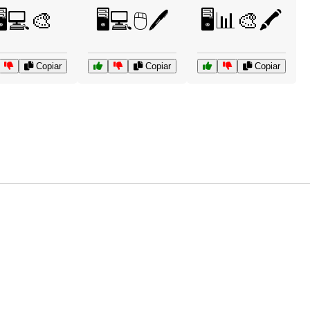
🖥️💻🎨
🖥️💻🖱️🖊️
🖥️📊🎨🖍️
Copiar
Copiar
Copiar