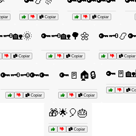
🎉
🔑📿🎊
🔑🔑🔑🔑🔑
🔑
piar
Copiar
Copiar
🗝️🏡🌞
🔑🗝️🏡🌳🌼
🔑🗝️📿
Copiar
Copiar
Copiar
🔑🚪🏡
🔑🗝️🗝️🔑🔑
🔑🚪🏠🔒
Co
Copiar
Copiar
🎁🌟🎈🎂
Copiar