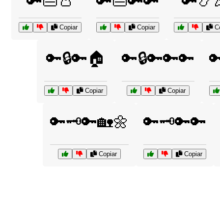
🔑👜👛
🔑👜🔑🔑
🔑📿
Copiar
Copiar
Co
🔑🔒🔑🏠
🔑🔒🔑🔑🔑

Copiar
Copiar
🔑🗝️🔑🏡🌼
🔑🗝️🔑🔑
Copiar
Copiar