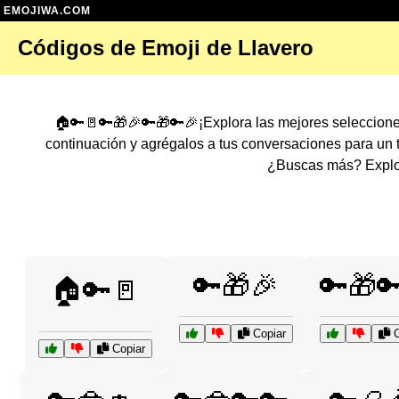
EMOJIWA.COM
Códigos de Emoji de Llavero
🏠🔑🚪🔑🎁🎉🔑🎁🔑🎉¡Explora las mejores seleccion
continuación y agrégalos a tus conversaciones para un
¿Buscas más? Explor
🔑🎁🎉
🔑🎁
🏠🔑🚪
Copiar
C
Copiar