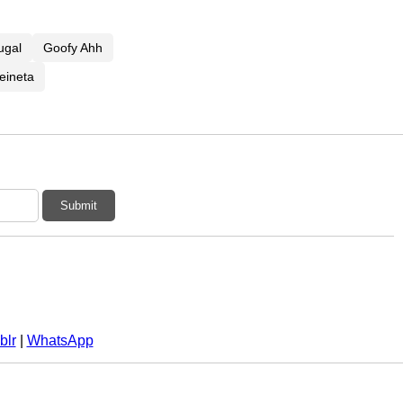
ugal
Goofy Ahh
eineta
Submit
blr
|
WhatsApp