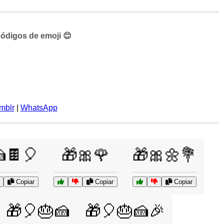
códigos de emoji 😊
mblr
|
WhatsApp
🍫🎈
🎁🎀🌹
🎁🎀🌼💐
Copiar
Copiar
Copiar
🎁🎈🎂🍰
🎁🎈🎂🍰🎉