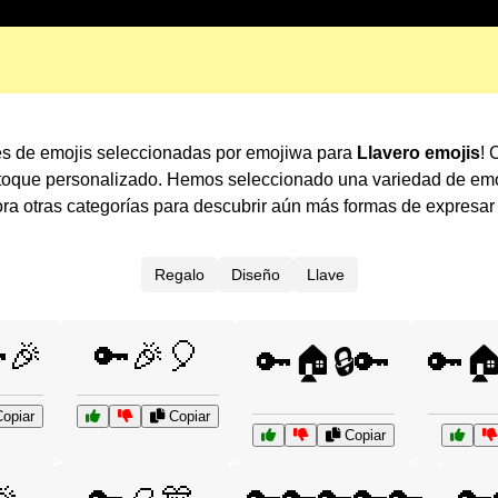
es de emojis seleccionadas por emojiwa para
Llavero emojis
! 
 toque personalizado. Hemos seleccionado una variedad de emo
a otras categorías para descubrir aún más formas de expresa
Regalo
Diseño
Llave
🎉
🔑🎉🎈
🔑🏠🔒🔑
🔑🏠
opiar
Copiar
Copiar