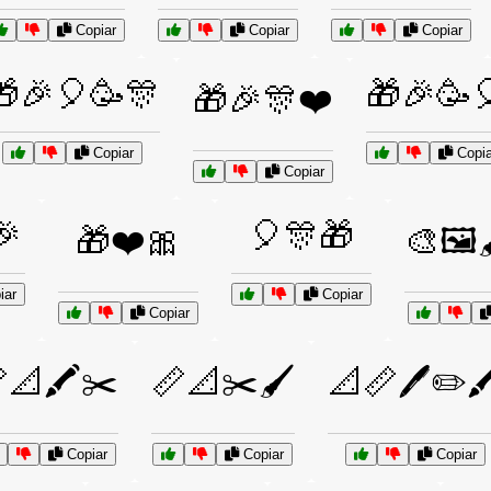
Copiar
Copiar
Copiar
🎁🎉🎈🥳🎊
🎁🎉🥳
🎁🎉🎊❤️
Copiar
Copia
Copiar
🎉
🎈🎊🎁
🎁❤️🎀
🎨🖼️
iar
Copiar
Copiar
📐🖍️✂️
📏📐✂️🖌️
📐📏🖊️✏️🖍
Copiar
Copiar
Copiar