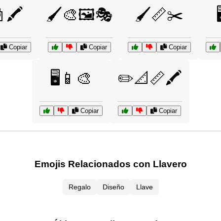
🖍️
🖌️🎨🖼️🎭
🖌️📏✂️
Copiar
Copiar
Copiar
🖥️📱🎨
✏️📐📏🖍️
Copiar
Copiar
Emojis Relacionados con Llavero
Regalo
Diseño
Llave