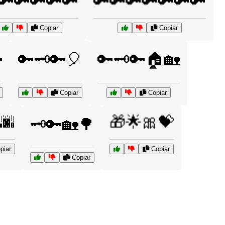
🔑🔑🔑🔑🔑
🔑🔑🔑🔑🔑🔑🔑
Copiar
Copiar

🔑🗝️🔑🎈
🔑🗝️🔑🏠🏡
Copiar
Copiar
🌆
🎁🌟🎀💝
🗝️🔑🏡🌳
piar
Copiar
Copiar