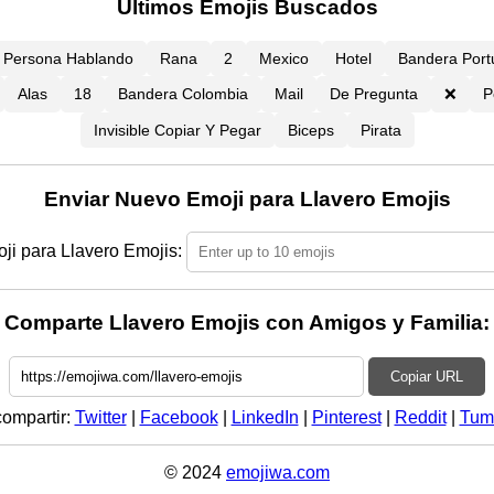
Últimos Emojis Buscados
Persona Hablando
Rana
2
Mexico
Hotel
Bandera Port
Alas
18
Bandera Colombia
Mail
De Pregunta
❌
P
Invisible Copiar Y Pegar
Biceps
Pirata
Enviar Nuevo Emoji para Llavero Emojis
i para Llavero Emojis:
Comparte Llavero Emojis con Amigos y Familia:
Copiar URL
compartir:
Twitter
|
Facebook
|
LinkedIn
|
Pinterest
|
Reddit
|
Tum
© 2024
emojiwa.com