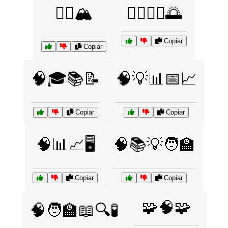
🧗‍♀️🏔️
🧘‍♂️🧘‍♀️🌅
Copiar
Copiar
🧠🎓📚📝
🧠💡📊📅📈
Copiar
Copiar
🧠📊📈🖥️
🧠📚💡🧑‍🏫
Copiar
Copiar
🧩🧠🧩
🧠🧑‍🏫📖🔍🧪