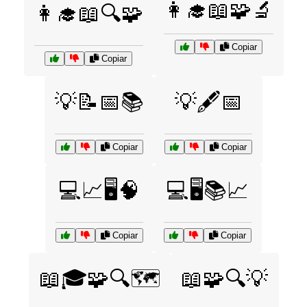
👩‍🎓📖🧩🔬
👩‍🎓📖🔍🧩
Copiar
Copiar
💡📝📅📚
💡🖋️📅
Copiar
Copiar
💻📈🖥️🧠
💻🖥️📚📈
Copiar
Copiar
📖🎓🧩🔍🗺️
📖🧩🔍💡