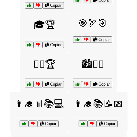
Copiar
Copiar
🎯🏹🎯
🎓🏆
Copiar
Copiar
🏋️‍♂️🏆
🏙️🚶‍♂️
Copiar
Copiar
👨‍🎓📊📚💻
👨‍🎓📚📝📅
Copiar
Copiar