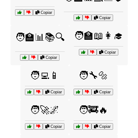
Copiar
Copiar
🧑‍🏫📖👩‍🎓
🧑‍🏫📊📚🔍
Copiar
Copiar
🧑‍💻📱
🧑‍🔧🔩
Copiar
Copiar
🧑‍🚀🌌
🧑‍🚒🔥
Copiar
Copiar