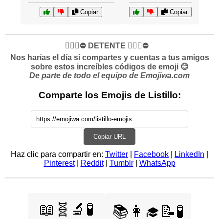
Copiar
Copiar
✋🏻🛑⛔️ DETENTE ✋🏻🛑⛔️
Nos harías el día si compartes y cuentas a tus amigos
sobre estos increíbles códigos de emoji 😊
De parte de todo el equipo de Emojiwa.com
Comparte los Emojis de Listillo:
Copiar URL
Haz clic para compartir en:
Twitter
|
Facebook
|
LinkedIn
|
Pinterest
|
Reddit
|
Tumblr
|
WhatsApp
📖🧬🔬🧪
📚👩‍🎓📝🧪