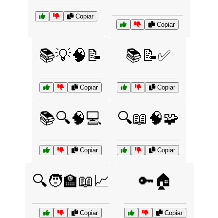
Copiar
Copiar
📚💡🧠📝
📚📝✅
Copiar
Copiar
📚🔍🧠💻
🔍📖🧠🧩
Copiar
Copiar
🔍🧑‍🏫📖📈
🔑🏠
Copiar
Copiar