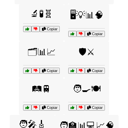
🔬🧪🧬
🖥️💡📊🧠
Copiar
Copiar
🗂️📊📈
🛡️⚔️
Copiar
Copiar
🛤️🚆
🧑‍🍳🍽️
Copiar
Copiar
🧑‍🎤🎸
🧑‍🏫📊💻📈🧠