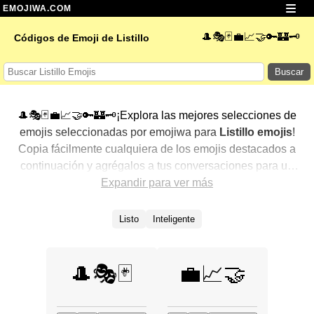
EMOJIWA.COM
🎩🎭🃏💼📈🤝🔑🏰🗝️
Códigos de Emoji de Listillo
Buscar
🎩🎭🃏💼📈🤝🔑🏰🗝️¡Explora las mejores selecciones de
emojis seleccionadas por emojiwa para
Listillo emojis
!
Copia fácilmente cualquiera de los emojis destacados a
continuación y agrégalos a tus conversaciones para un
toque personalizado. Hemos seleccionado una variedad
Expandir para ver más
de emojis relacionados, mostrando primero los más
populares. ¿Buscas más? Explora otras categorías para
Listo
Inteligente
descubrir aún más formas de expresar
Listillo con
emojis
.
🎩🎭🃏
💼📈🤝