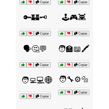
Copiar
Copiar
🔑🏰🗝️
🕹️🎮👾
Copiar
Copiar
🗣️🤔💬
🧑‍🏫📖🖍️
Copiar
Copiar
🧑‍🔧⚙️🔩
🧑‍💻💻🌐
Copiar
Copiar