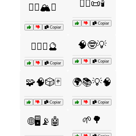
🧙‍♀️📜🕯️
🧗‍♀️🏔️⛺
Copiar
Copiar
🧠🤓💡
🧙‍♂️✨🔮
Copiar
Copiar
🧩🧠🎲🃏
🌍📚💡🧠
Copiar
Copiar
🌱🌳
🌐🖥️📡🤖