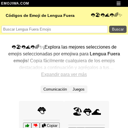
EMOJIWA.COM
👅🏖️👅🌊👅🌈✨
Códigos de Emoji de Lengua Fuera
Buscar
👅🏖️👅🌊👅🌈✨¡Explora las mejores selecciones de
emojis seleccionadas por emojiwa para
Lengua Fuera
emojis
! Copia fácilmente cualquiera de los emojis
destacados a continuación y agrégalos a tus
conversaciones para un toque personalizado. Hemos
Expandir para ver más
seleccionado una variedad de emojis relacionados,
mostrando primero los más populares. ¿Buscas más?
Comunicación
Juegos
Explora otras categorías para descubrir aún más formas
de expresar
Lengua Fuera con emojis
.
👅
🏖️👅🌊
Copiar