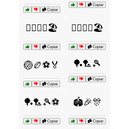
Copiar
Copiar
🏊‍♀️🏄‍♂️🏖️
🏊‍♂️🏄‍♀️🏖️
Copiar
Copiar
🏓🏸🎾
🏐🏉⚽🏅
Copiar
Copiar
🏓🏸🎾⚽
🏟️🎉🎊
Copiar
Copiar