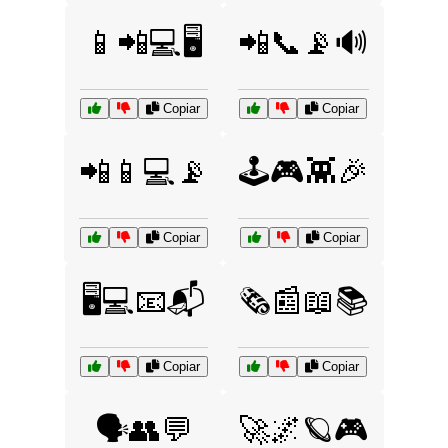
📱📲💻🖥️
📲📞📡🔊
Copiar
Copiar
📲📱💻📡
🕹️🎮👾🎉
Copiar
Copiar
🖥️💻📧📬
🗞️📰📖📚
Copiar
Copiar
🗣️👥💬
🚀🌌🪐🎮