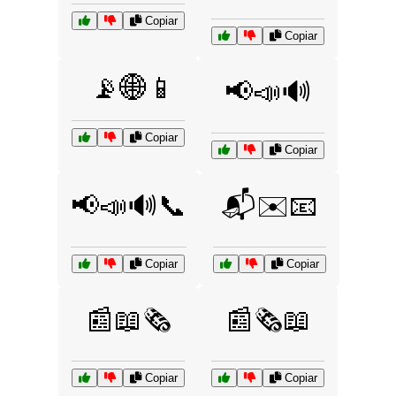
Copiar
Copiar
📡🌐📱
📢📣🔊
Copiar
Copiar
📢📣🔊📞
📬✉️📧
Copiar
Copiar
📰📖🗞️
📰🗞️📖
Copiar
Copiar