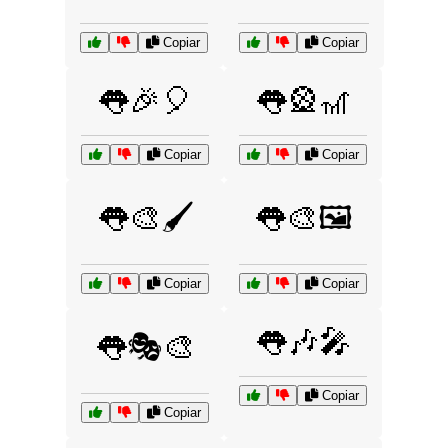
Copiar
Copiar
👅🎉🎈
👅🎡🎢
Copiar
Copiar
👅🎨🖌️
👅🎨🖼️
Copiar
Copiar
👅🎶🎤
👅🎭🎨
Copiar
Copiar