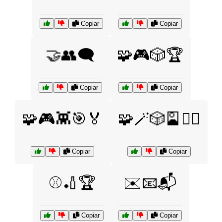
Copiar
Copiar
🤝👥🗨️
🧩🎮🎲🏆
Copiar
Copiar
🧩🎮👾🎯🏅
🧩🪄🎲🎴🧙‍♂️
Copiar
Copiar
⚾🏏🏆
✉️📧📬
Copiar
Copiar