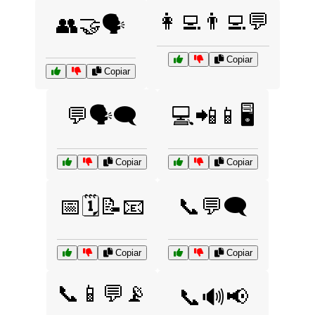
👩‍💻👨‍💻💬
👥🤝🗣️
Copiar
Copiar
💬🗣️🗨️
💻📲📱🖥️
Copiar
Copiar
📅🗓️📝📧
📞💬🗨️
Copiar
Copiar
📞📱💬📡
📞🔊📢