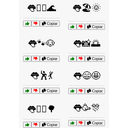
👅🏄‍♂️🌊
👅🏖️🌞
Copiar
Copiar
👅🐾🐶
👅📸🌅
Copiar
Copiar
👅🕺💃
👅😄🤩
Copiar
Copiar
👅🥳🎊
👅🚴‍♀️🌳
Copiar
Copiar