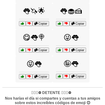
👅🦄🌟
👅🧁🍰
Copiar
Copiar
😋👅🍭
😜👅
Copiar
Copiar
🤪👅
😝👅
Copiar
Copiar
✋🏻🛑⛔️ DETENTE ✋🏻🛑⛔️
Nos harías el día si compartes y cuentas a tus amigos
sobre estos increíbles códigos de emoji 😊