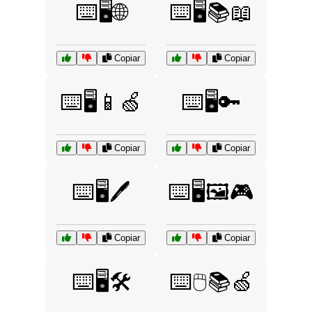
⌨️🖥️🌐
⌨️🖥️📚📖
Copiar
Copiar
⌨️🖥️📱🍏
⌨️🖥️🔑
Copiar
Copiar
⌨️🖥️🖊️
⌨️🖥️🖼️🎮
Copiar
Copiar
⌨️🖥️🛠️
⌨️🖱️📚🍏