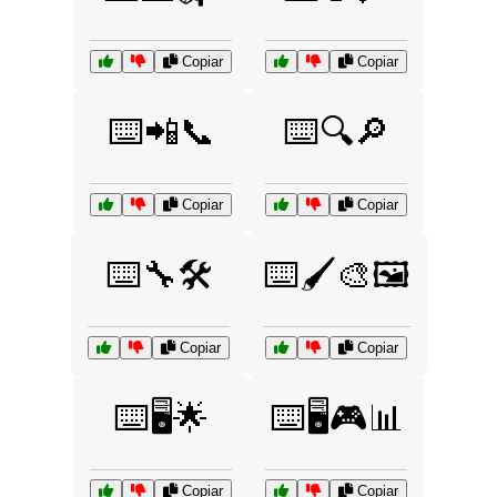
Copiar
Copiar
⌨️📲📞
⌨️🔍🔎
Copiar
Copiar
⌨️🔧🛠️
⌨️🖌️🎨🖼️
Copiar
Copiar
⌨️🖥️🌟
⌨️🖥️🎮📊
Copiar
Copiar