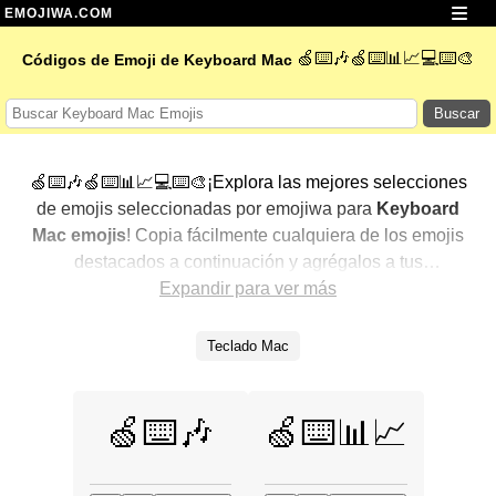
EMOJIWA.COM
🍏⌨️🎶🍏⌨️📊📈💻⌨️🎨
Códigos de Emoji de Keyboard Mac
Buscar
🍏⌨️🎶🍏⌨️📊📈💻⌨️🎨¡Explora las mejores selecciones
de emojis seleccionadas por emojiwa para
Keyboard
Mac emojis
! Copia fácilmente cualquiera de los emojis
destacados a continuación y agrégalos a tus
conversaciones para un toque personalizado. Hemos
Expandir para ver más
seleccionado una variedad de emojis relacionados,
mostrando primero los más populares. ¿Buscas más?
Teclado Mac
Explora otras categorías para descubrir aún más formas
de expresar
Keyboard Mac con emojis
.
🍏⌨️🎶
🍏⌨️📊📈