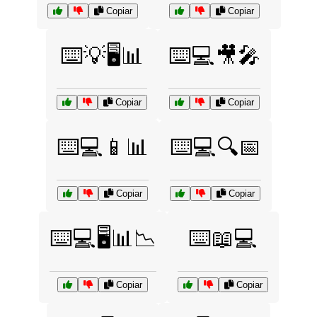
Copiar
Copiar
⌨️💡🖥️📊
⌨️💻🎥🎤
Copiar
Copiar
⌨️💻📱📊
⌨️💻🔍📅
Copiar
Copiar
⌨️💻🖥️📊📉
⌨️📖💻
Copiar
Copiar