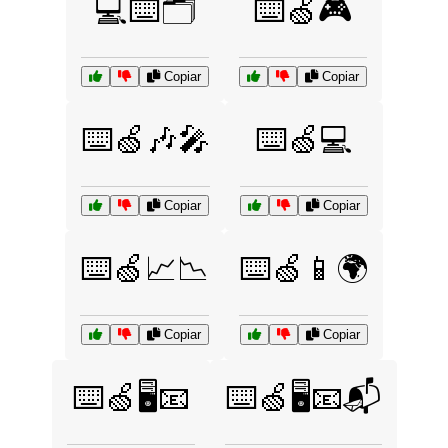
💻⌨️🗂️
⌨️🍏🎮
Copiar
Copiar
⌨️🍏🎶🎤
⌨️🍏💻
Copiar
Copiar
⌨️🍏📈📉
⌨️🍏📱🌍
Copiar
Copiar
⌨️🍏🖥️📧
⌨️🍏🖥️📧📬