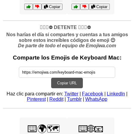
Copiar
Copiar
✋🏻🛑⛔️ DETENTE ✋🏻🛑⛔️
Nos harías el día si compartes y cuentas a tus amigos
sobre estos increíbles códigos de emoji 😊
De parte de todo el equipo de Emojiwa.com
Comparte los Emojis de Keyboard Mac:
Copiar URL
Haz clic para compartir en:
Twitter
|
Facebook
|
LinkedIn
|
Pinterest
|
Reddit
|
Tumblr
|
WhatsApp
⌨️🌍🗺️
⌨️🌐📧