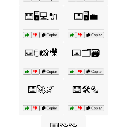
⌨️🖥️💻🔌
⌨️🖥️💼
Copiar
Copiar
⌨️🖱️📸🎥
⌨️🗂️🗃️
Copiar
Copiar
⌨️🚀🌌
⌨️🛠️🔩
Copiar
Copiar
⌨️🧩🧩