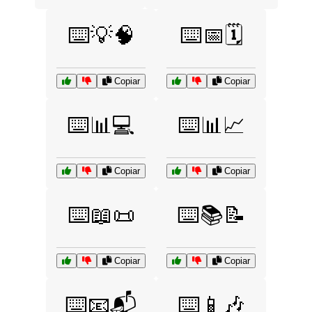
⌨️💡🧠
⌨️📅🗓️
Copiar
Copiar
⌨️📊💻
⌨️📊📈
Copiar
Copiar
⌨️📖📜
⌨️📚📝
Copiar
Copiar
⌨️📧📬
⌨️📱🎶