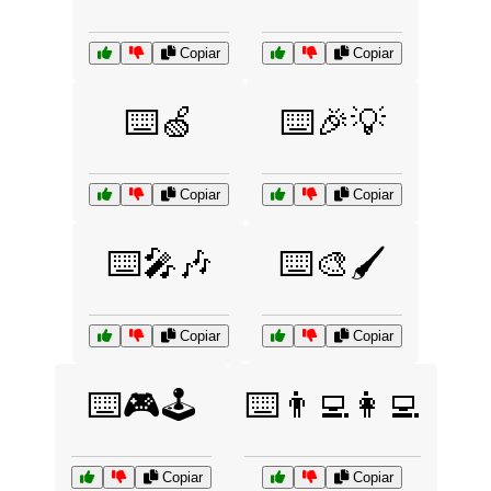
Copiar
Copiar
⌨️🍏
⌨️🎉💡
Copiar
Copiar
⌨️🎤🎶
⌨️🎨🖌️
Copiar
Copiar
⌨️🎮🕹️
⌨️👨‍💻👩‍💻
Copiar
Copiar