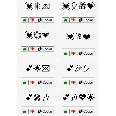
💓🎇💌
💓🎈🎁💝
Copiar
Copiar
💓💞💗
💓🥂❤️
Copiar
Copiar
💕🌟💌
💕🎉🎈
Copiar
Copiar
💕🎤🎶
💕🎶💖🌟
Copiar
Copiar