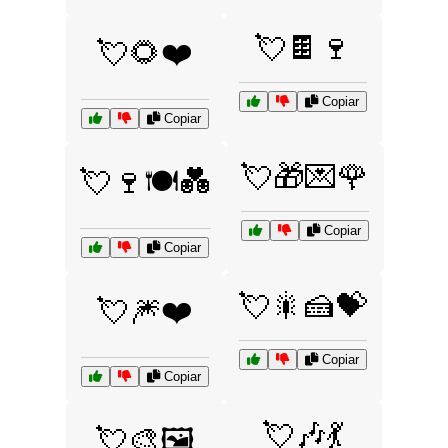
💘🍫🍷
💘🌻❤️
Copiar
Copiar
💘🎁💌🌹
💘🍷🍽️💑
Copiar
Copiar
💘🎇🍰💝
💘🎆❤️
Copiar
Copiar
💘🎶💃
💘🎨🖼️