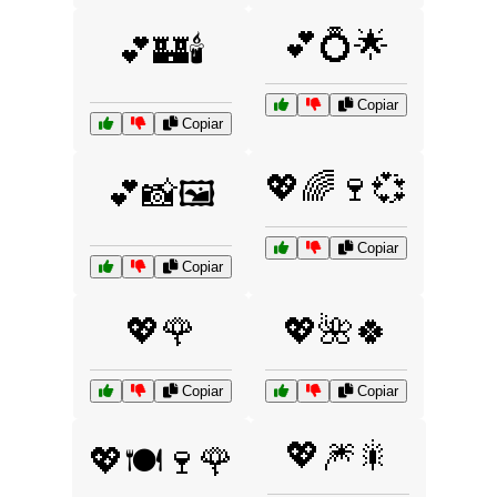
💕💍🌟
💕🏰🕯️
Copiar
Copiar
💖🌈🍷💞
💕📸🖼️
Copiar
Copiar
💖🌹
💖🌺🍀
Copiar
Copiar
💖🎆🎇
💖🍽️🍷🌹