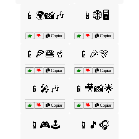
📱🌍📸🎶
📱🌐🖥️
Copiar
Copiar
📱🍕🍔🥤
📱🎉🎊
Copiar
Copiar
📱🎤🎶
📱🎥📸🌟
Copiar
Copiar
📱🎮🕹️
📱🎵🎧