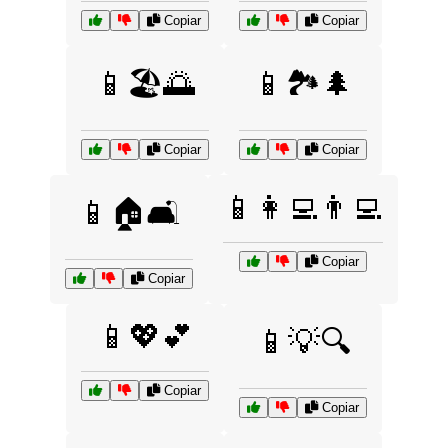
Copiar
Copiar
📱🏖️🌅
📱🏞️🌲
Copiar
Copiar
📱👩‍💻👨‍💻
📱🏠🛋️
Copiar
Copiar
📱💖💕
📱💡🔍
Copiar
Copiar