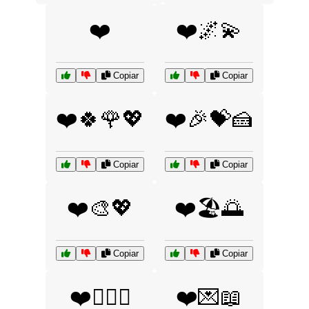
❤️
❤️🌌💫
Copiar
Copiar
❤️🍀🌹💖
❤️🎉💝🍰
Copiar
Copiar
❤️🎨💖
❤️🏖️🌅
Copiar
Copiar
❤️👩‍❤️‍👨
❤️💌📖