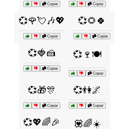
Copiar
Copiar
💞🌹💘🎶💖
💞🌻🍀
Copiar
Copiar
💞🍓🍰
💞🍷🍽️
Copiar
Copiar
💞🎁🎊
💞👫🌌
Copiar
Copiar
💞💖🌈🎉
💟🌈☀️