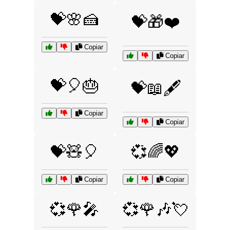
💝🌸🍰
💝🎁❤️
Copiar
Copiar
💝🎈🎂
💝📖🖋️
Copiar
Copiar
💝🧸🎈
💞🌈💖
Copiar
Copiar
💞🌹🎤
💞🌹🎶💘