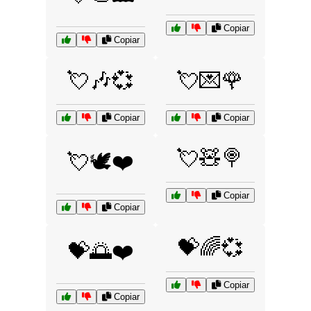
Copiar
Copiar
💘🎶💞
💘💌🌹
Copiar
Copiar
💘🧸🍭
💘🕊️❤️
Copiar
Copiar
💝🌈💞
💝🌅❤️
Copiar
Copiar