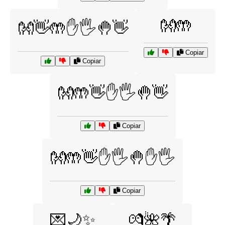
👐🤲
👐👋🤲✋🖐️🤚👋
Copiar
Copiar
👐🤲👋✋🖐️🤚👋
Copiar
👐🤲👋✋🖐️🤚✋🖐️
Copiar
💌🌙✨
💏🌺🌴