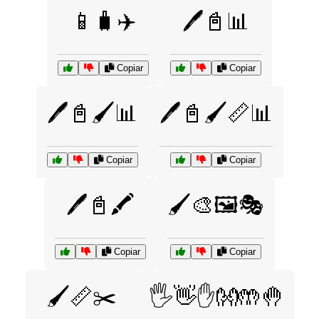
📱🧳✈️
🖊️📓📊
Copiar
Copiar
🖊️📓🖌️📊
🖊️📓🖌️📏📊
Copiar
Copiar
🖊️📓🖍️
🖌️🎨🖼️🎭
Copiar
Copiar
🖌️📏✂️
🖐️👋✋👐🤲🤚