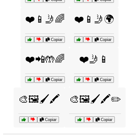
❤️📱🤳🌈
❤️📱🤳🌍
Copiar
Copiar
❤️📲🤲🌈
❤️🤳📱
Copiar
Copiar
🎨🖼️🖌️🖍️
🎨🖼️🖌️🖍️✏️
Copiar
Copiar