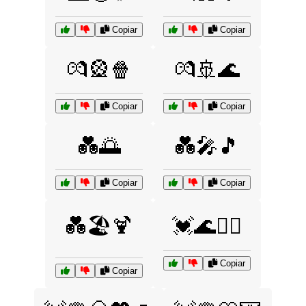
Copiar
Copiar
💏🎡🍿
💏🚢🌊
Copiar
Copiar
💑🌅
💑🎤🎵
Copiar
Copiar
💑🏖️🍹
💓🌊🏄‍♀️
Copiar
Copiar