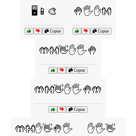
🖥️📱🎨
🤚🖐️✋👐
Copiar
Copiar
🤲👐👋✋🖐️🤚
Copiar
🤲👐👋✋🖐️🤚🤲
Copiar
🤲👐✋👋🤚🖐️
✋🖐️👋