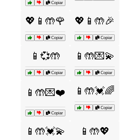
Copiar
💖📱🤲🌹
💖📱🤲🎉
Copiar
Copiar
📱💞🤲
📱🤲💌💫
Copiar
Copiar
📱🤲💓🌈
📱🤲💌❤️
Copiar
Copiar
📱🤲💓💫
📱🤲💖