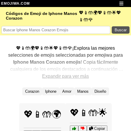
EMOJIWA.COM
💖📱🤲🌍💖📱🤲🌟💖
Códigos de Emoji de Iphone Manos
Corazon
📱🤲🌹
Buscar
💖📱🤲🌍💖📱🤲🌟💖📱🤲🌹¡Explora las mejores
selecciones de emojis seleccionadas por emojiwa para
Iphone Manos Corazon emojis
! Copia fácilmente
cualquiera de los emojis destacados a continuación y
agrégalos a tus conversaciones para un toque
Expandir para ver más
personalizado. Hemos seleccionado una variedad de
emojis relacionados, mostrando primero los más
Corazon
Iphone
Amor
Manos
Diseño
populares. ¿Buscas más? Explora otras categorías para
descubrir aún más formas de expresar
Iphone Manos
💖📱🤲🌟
Corazon con emojis
.
💖📱🤲🌍
Copiar