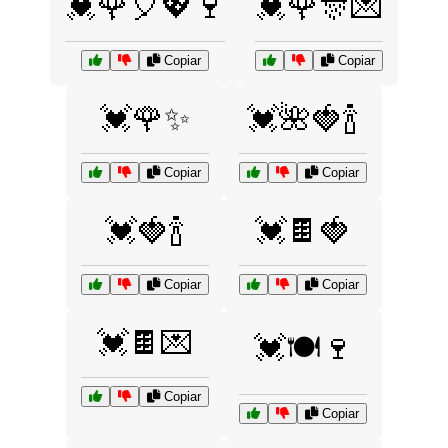
💓🌹🎈💖🍷
💓🌹🎊💌
Copiar
Copiar
💓🌹✨
💓🌺🍓🍾
Copiar
Copiar
💓🍓🍾
💓🍫🍓
Copiar
Copiar
💓🍫💌
💓🍽️🍷
Copiar
Copiar