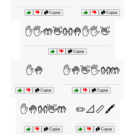
Copiar
Copiar
✋🖐️🤲👋👐🤚✋🖐️👋
Copiar
✋🤚
✋🤚👋🖐️👐🤲
Copiar
Copiar
✋🤚👐👋🤲
✏️📐📏🖍️
Copiar
Copiar