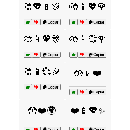
🤲💖📱🎊
🤲📱💖🌹
Copiar
Copiar
🤲📱💖🎊
🤲📱💞🌹
Copiar
Copiar
🤲📱💞🎉
🤲📱❤️
Copiar
Copiar
🤲❤️🌍
❤️📱💖✨
Copiar
Copiar