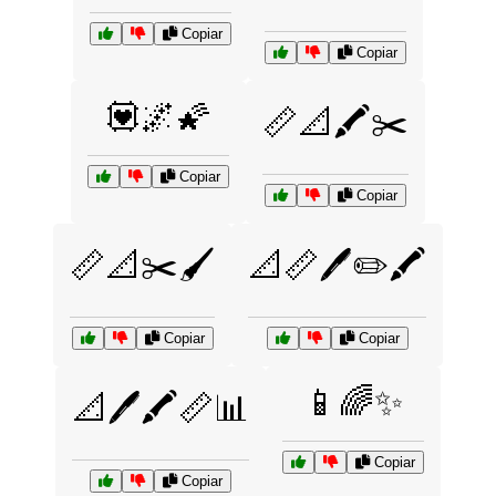
Copiar
Copiar
💟🌌🌠
📏📐🖍️✂️
Copiar
Copiar
📏📐✂️🖌️
📐📏🖊️✏️🖍️
Copiar
Copiar
📱🌈✨
📐🖊️🖍️📏📊
Copiar
Copiar