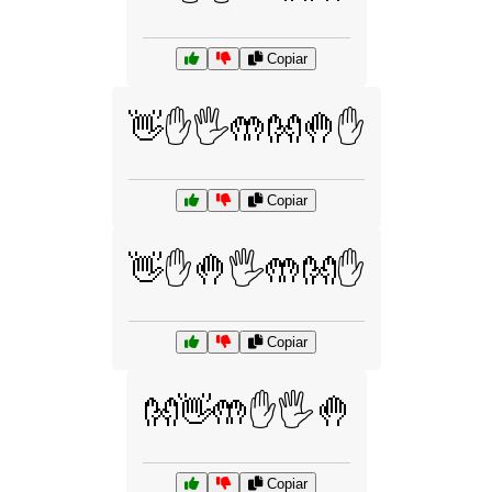
Copiar
👋✋🖐️🤲👐🤚✋
Copiar
👋✋🤚🖐️🤲👐✋
Copiar
👐👋🤲✋🖐️🤚
Copiar