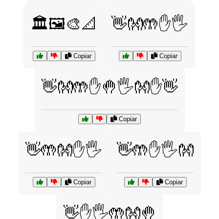
🏛️🖼️🎨📐
👋👐🤲✋🖐️
Copiar
Copiar
👋👐🤲✋🤚🖐️👐✋👋
Copiar
👋🤲👐✋🖐️
👋🤲✋🖐️👐
Copiar
Copiar
👋✋🖐️🤲👐🤚