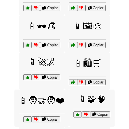
Copiar
Copiar
📱🕶️👒
📱🖼️🎨
Copiar
Copiar
📱🚀🌌
📱🛍️🛒
Copiar
Copiar
📱🧩🧠
📱🧑‍🤝‍🧑❤️
Copiar
Copiar