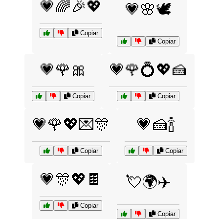
💗🌈🎉💖
💗🌸🕊️
Copiar
Copiar
💗🌹🎀
💗🌹💍💖🍰
Copiar
Copiar
💗🌹💖💌🎊
💗🍰🍾
Copiar
Copiar
💗🎊💖🍫
💘🌍✈️
Copiar
Copiar