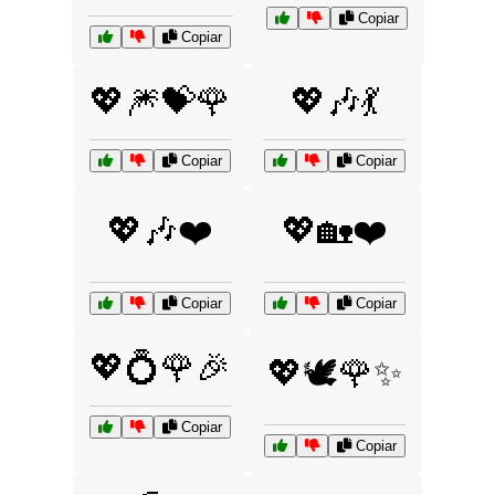
Copiar
Copiar
💖🎆💝🌹
💖🎶💃
Copiar
Copiar
💖🎶❤️
💖🏡❤️
Copiar
Copiar
💖💍🌹🎉
💖🕊️🌹✨
Copiar
Copiar