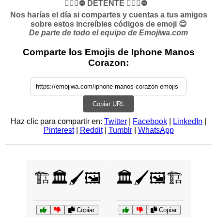
✋🏻🛑⛔️ DETENTE ✋🏻🛑⛔️
Nos harías el día si compartes y cuentas a tus amigos
sobre estos increíbles códigos de emoji 😊
De parte de todo el equipo de Emojiwa.com
Comparte los Emojis de Iphone Manos
Corazon:
Copiar URL
Haz clic para compartir en:
Twitter
|
Facebook
|
LinkedIn
|
Pinterest
|
Reddit
|
Tumblr
|
WhatsApp
🏗️🏛️🖌️🖼️
🏛️🖌️🖼️🏗️
Copiar
Copiar