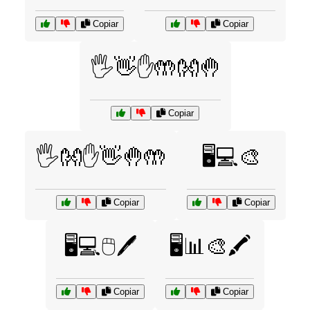
Copiar
Copiar
🖐️👋✋🤲👐🤚
Copiar
🖐️👐✋👋🤚🤲
🖥️💻🎨
Copiar
Copiar
🖥️💻🖱️🖊️
🖥️📊🎨🖍️
Copiar
Copiar