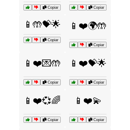
Copiar
Copiar
📱🤲💝🌟
📱❤️🌍🤲
Copiar
Copiar
📱❤️💌🤲
📱❤️💝🌟
Copiar
Copiar
📱❤️💞🌈
📱❤️💫
Copiar
Copiar