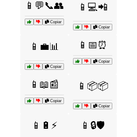
📱💬📞👥
📱💻📲
Copiar
Copiar
📱📅⏰
📱💼📊
Copiar
Copiar
📱📖📰
📱📦📦
Copiar
Copiar
📱🔋⚡
📱🔒🛡️