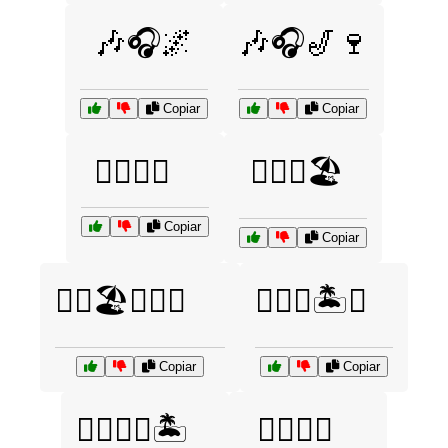
🎶🎧🌌
🎶🎧🎷🍷
Copiar
Copiar
🏄‍♀️🌊🌴
🏄‍♀️🌊🏖️
Copiar
Copiar
🏄‍♀️🏖️🌊🐬🌅
🏄‍♂️🌴🏝️🌞
Copiar
Copiar
🏊‍♀️🐠🌞🏝️
🏊‍♂️🌊🌅