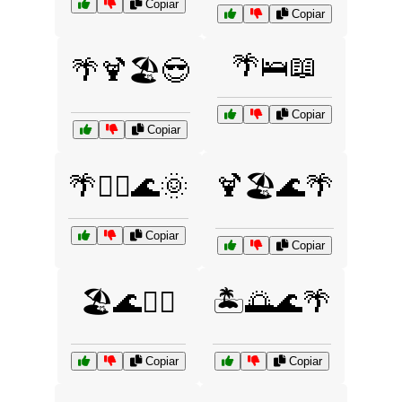
Copiar
Copiar
🌴🛌📖
🌴🍹🏖️😎
Copiar
Copiar
🌴🧘‍♂️🌊🌞
🍹🏖️🌊🌴
Copiar
Copiar
🏖️🌊🧘‍♀️
🏝️🌅🌊🌴
Copiar
Copiar