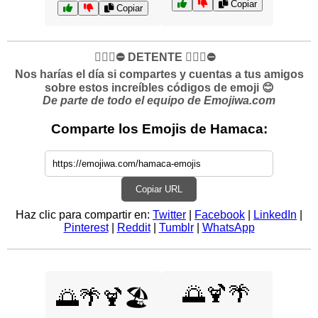
Copiar
Copiar
✋🏻🛑⛔️ DETENTE ✋🏻🛑⛔️
Nos harías el día si compartes y cuentas a tus amigos
sobre estos increíbles códigos de emoji 😊
De parte de todo el equipo de Emojiwa.com
Comparte los Emojis de Hamaca:
Copiar URL
Haz clic para compartir en:
Twitter
|
Facebook
|
LinkedIn
|
Pinterest
|
Reddit
|
Tumblr
|
WhatsApp
🌅🍹🌴
🌅🌴🍹🏖️