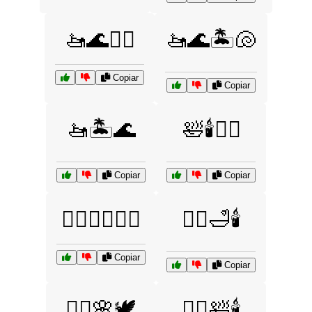
🚤🌊🏄‍♀️
🚤🌊🏝️🐚
Copiar
Copiar
🚤🏝️🌊
🛀🕯️🧖‍♀️
Copiar
Copiar
🧖‍♂️💆‍♀️🧖‍♀️
🧖‍♂️🛁🕯️
Copiar
Copiar
🧘‍♀️🌸🕊️
🧘‍♀️🛀🕯️