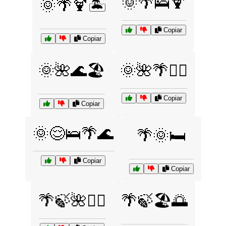
🌞🌴🛌🍹
🌞🌴🍹🏝️
Copiar
Copiar
🌞🌺🌊🏖️
🌞🌺🌴🧘‍♀️
Copiar
Copiar
🌞😌🛌🌴🌊
🌴🌞🛏️
Copiar
Copiar
🌴🍃🌺🧘‍♂️
🌴🍃🏖️🌅