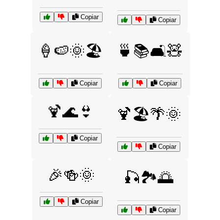
Copiar
Copiar
🍦🍉🌞🏖️
🍵📚🛋️🧸
Copiar
Copiar
🍹🌊👙
🍹🏖️🌴🌞
Copiar
Copiar
🎉🍻🌞
🎣🏞️🌅
Copiar
Copiar