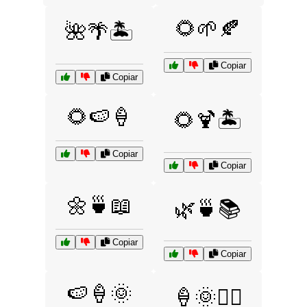
🌻🌱🍂
🌺🌴🏝️
Copiar
Copiar
🌻🍉🍦
🌻🍹🏝️
Copiar
Copiar
🌼🍵📖
🌿🍵📚
Copiar
Copiar
🍉🍦🌞
🍦🌞🏄‍♂️