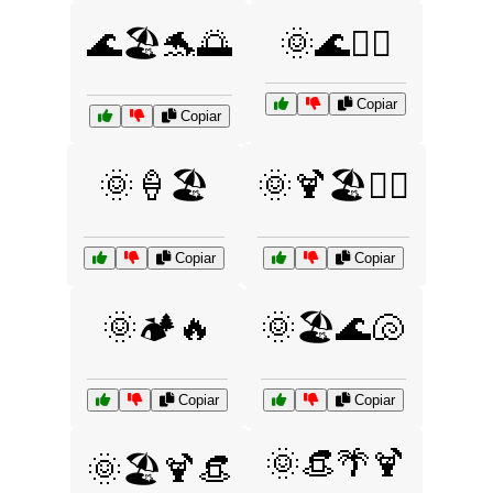
🌊🏖️🐬🌅
🌞🌊🚴‍♂️
Copiar
Copiar
🌞🍦🏖️
🌞🍹🏖️🏄‍♀️
Copiar
Copiar
🌞🏕️🔥
🌞🏖️🌊🐚
Copiar
Copiar
🌞👒🌴🍹
🌞🏖️🍹👒