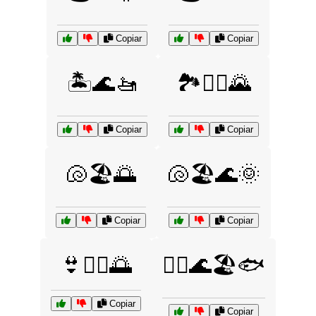
Copiar
Copiar
🏝️🌊🚤
🏞️🚴‍♀️🌄
Copiar
Copiar
🐚🏖️🌅
🐚🏖️🌊🌞
Copiar
Copiar
👙🏊‍♀️🌅
🚣‍♀️🌊🏖️🐟
Copiar
Copiar