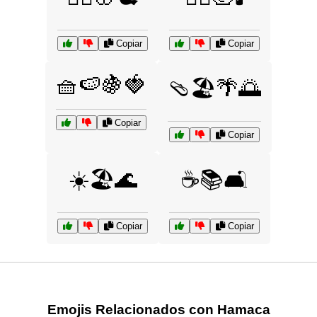
Copiar
Copiar
🧺🍉🍇🍓
🩴🏖️🌴🌅
Copiar
Copiar
☀️🏖️🌊
☕📚🛋️
Copiar
Copiar
Emojis Relacionados con Hamaca