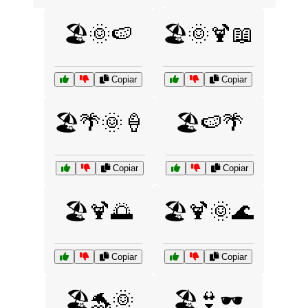
🏖️🌞🍉
🏖️🌞🍹📖
Copiar
Copiar
🏖️🌴🌞🍦
🏖️🍉🌴
Copiar
Copiar
🏖️🍹🌅
🏖️🍹🌞🌊
Copiar
Copiar
🏖️🐬🌞
🏖️👙🕶️