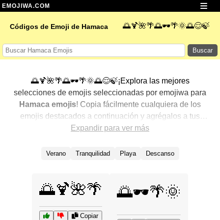
EMOJIWA.COM
🌅🍹🌺🌴🌅🕶️🌴🌞🌅😌🍃
Códigos de Emoji de Hamaca
Buscar
🌅🍹🌺🌴🌅🕶️🌴🌞🌅😌🍃¡Explora las mejores
selecciones de emojis seleccionadas por emojiwa para
Hamaca emojis
! Copia fácilmente cualquiera de los
emojis destacados a continuación y agrégalos a tus
conversaciones para un toque personalizado. Hemos
Expandir para ver más
seleccionado una variedad de emojis relacionados,
mostrando primero los más populares. ¿Buscas más?
Verano
Tranquilidad
Playa
Descanso
Explora otras categorías para descubrir aún más formas
de expresar
Hamaca con emojis
.
🌅🍹🌺🌴
🌅🕶️🌴🌞
Copiar