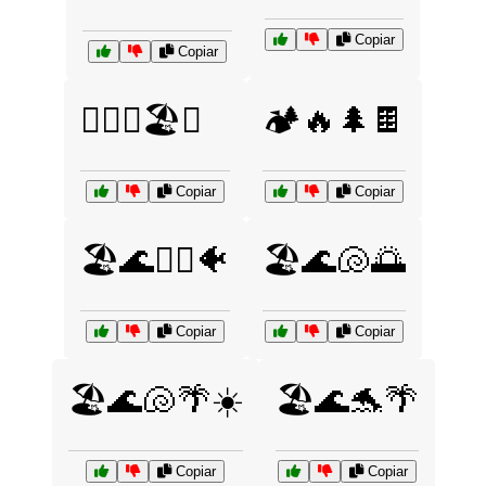
Copiar
Copiar
🏊‍♂️🌊🏖️🐠
🏕️🔥🌲🍫
Copiar
Copiar
🏖️🌊🏊‍♀️🐠
🏖️🌊🐚🌅
Copiar
Copiar
🏖️🌊🐚🌴☀️
🏖️🌊🐬🌴
Copiar
Copiar