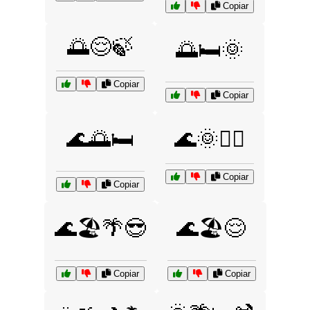
Copiar
🌅😌🍃
🌅🛏️🌞
Copiar
Copiar
🌊🌅🛏️
🌊🌞🧘‍♀️
Copiar
Copiar
🌊🏖️🌴😎
🌊🏖️😌
Copiar
Copiar