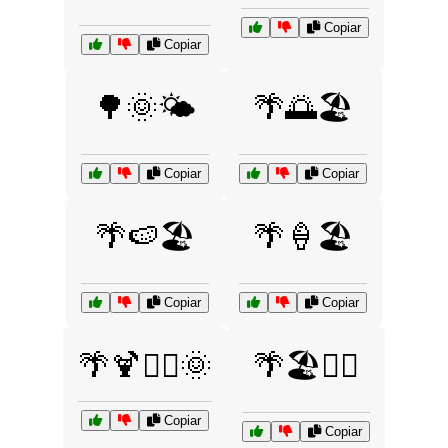
Copiar
Copiar
🌳🌞🌤️
🌴🌅🏖️
Copiar
Copiar
🌴🍉🏖️
🌴🍦🏖️
Copiar
Copiar
🌴🍹🏄‍♂️🌞
🌴🏖️🏊‍♀️
Copiar
Copiar