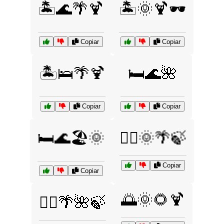
🏝️🌊🌴🍹
🏝️🌞🍹🕶️
Copiar
Copiar
🏝️🛌🌴🍹
🛏️🌊🌺
Copiar
Copiar
🛏️🌊🏖️🌞
🧘‍♀️🌞🌴🍃
Copiar
Copiar
🌅🌞🌻🍹
🧘‍♂️🌴🌺🍃