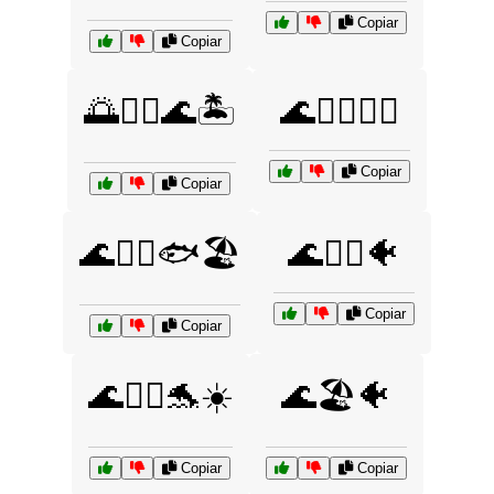
Copiar
Copiar
🌅🏊‍♂️🌊🏝️
🌊🏄‍♀️🏄‍♂️
Copiar
Copiar
🌊🏄‍♂️🐟🏖️
🌊🏄‍♂️🐠
Copiar
Copiar
🌊🏄‍♂️🐬☀️
🌊🏖️🐠
Copiar
Copiar