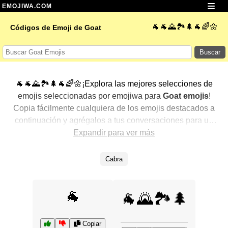
EMOJIWA.COM
🐐🐐🌄🏞️🌲🐐🌈🌼
Códigos de Emoji de Goat
Buscar
🐐🐐🌄🏞️🌲🐐🌈🌼¡Explora las mejores selecciones de
emojis seleccionadas por emojiwa para
Goat emojis
!
Copia fácilmente cualquiera de los emojis destacados a
continuación y agrégalos a tus conversaciones para un
toque personalizado. Hemos seleccionado una variedad
Expandir para ver más
de emojis relacionados, mostrando primero los más
populares. ¿Buscas más? Explora otras categorías para
Cabra
descubrir aún más formas de expresar
Goat con emojis
.
🐐
🐐🌄🏞️🌲
Copiar