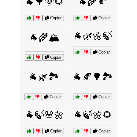
🐐🌳🌞🌻
🐐🌾🍂
Copiar
Copiar
🐐🌿🌼🍃
🐐🌾🏔️
Copiar
Copiar
🐐🌿🏞️
🐐🍂🌳🏞️
Copiar
Copiar
🐐🍃🌸🌼
🐐🍃🌼🌻
Copiar
Copiar