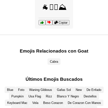
🐐🧗‍♂️⛰️
Copiar
Emojis Relacionados con Goat
Cabra
Últimos Emojis Buscados
Blue
Foto
Waning Gibbous
Gafas Sol
New
De Enfado
Pumpkin
Usa Flag
Rizz
Blanco Y Negro
Destellos
Keyboard Mac
Vela
Beso Corazon
De Corazon Con Manos