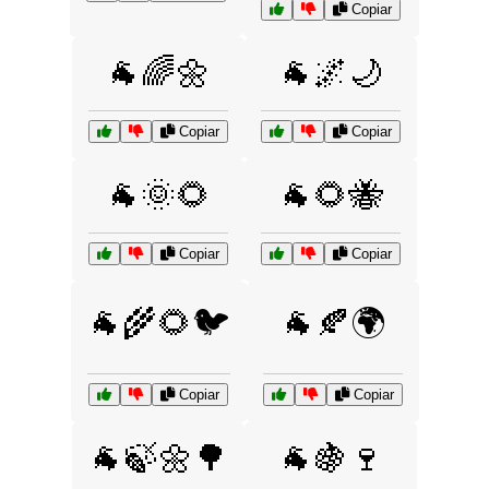
Copiar
🐐🌈🌼
🐐🌌🌙
Copiar
Copiar
🐐🌞🌻
🐐🌻🐝
Copiar
Copiar
🐐🌾🌻🐦
🐐🍂🌍
Copiar
Copiar
🐐🍃🌼🌳
🐐🍇🍷