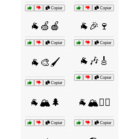
Copiar
Copiar
🐐🍏🍎
🐐🎉🍷
Copiar
Copiar
🐐🎶🎸
🐐🎨🖌️
Copiar
Copiar
🐐🏔️🌲
🐐🏔️🚵‍♂️
Copiar
Copiar