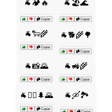
🐐🏕️🔥
🐐🏖️🌊
Copiar
Copiar
🐐🐑🌾
🐐🐕🌾🌳
Copiar
Copiar
🐐📸🌄
🐐🚜🌾
Copiar
Copiar
🐐🚶‍♂️🌲🌄
🐐🛶🏞️
Copiar
Copiar