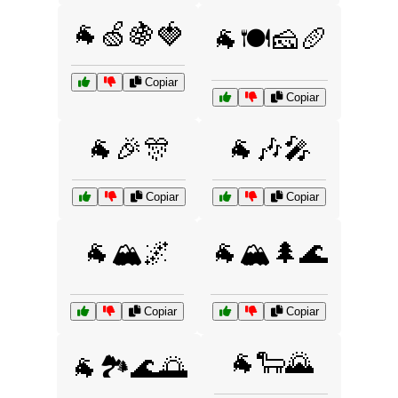
🐐🍏🍇🍓
🐐🍽️🧀🥖
Copiar
Copiar
🐐🎉🎊
🐐🎶🎤
Copiar
Copiar
🐐🏔️🌌
🐐🏔️🌲🌊
Copiar
Copiar
🐐🐑🌄
🐐🏞️🌊🌅