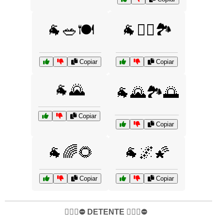
🐐🥗🍽️
🐐🧗‍♀️🏞️
Copiar
Copiar
🐐🌄
🐐🌄🏞️🌅
Copiar
Copiar
🐐🌈🌻
🐐🌌🌠
Copiar
Copiar
✋🏻🛑⛔️ DETENTE ✋🏻🛑⛔️