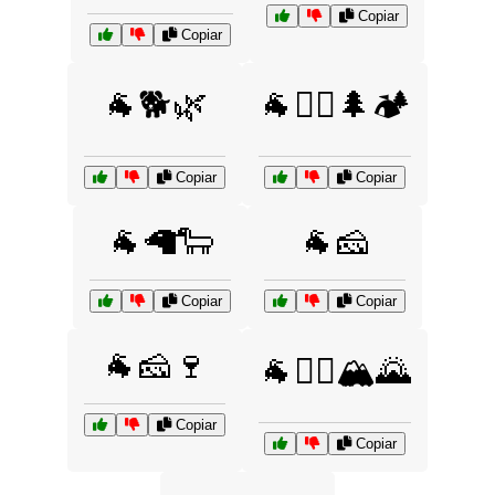
Copiar
Copiar
🐐🐕🌿
🐐🚶‍♂️🌲🏕️
Copiar
Copiar
🐐🦙🐑
🐐🧀
Copiar
Copiar
🐐🧀🍷
🐐🧗‍♀️🏔️🌄
Copiar
Copiar