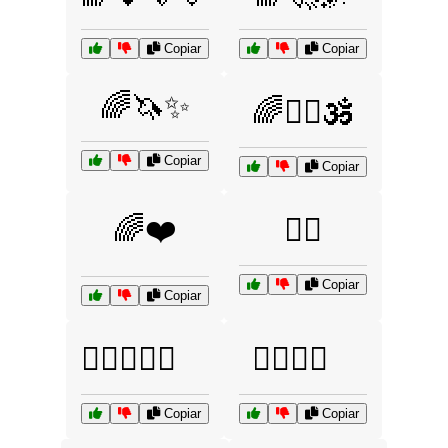
Copiar
Copiar
🌈🦄✨
🌈🧘‍♂️🕉️
Copiar
Copiar
🌈❤️
🏳️‍🌈
Copiar
Copiar
🏳️‍🌈🌟✨🎊
🏳️‍🌈🍷🥂
Copiar
Copiar