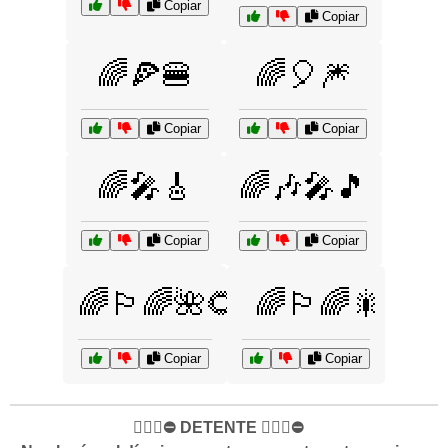
Copiar
Copiar
🌈🍕🍔
🌈🎈🎆
Copiar
Copiar
🌈🎤🎸
🌈🎶🎤🎵
Copiar
Copiar
🌈🏳️‍🌈🌺🌻
🌈🏳️‍🌈🎇
Copiar
Copiar
✋🏻🛑⛔️ DETENTE ✋🏻🛑⛔️