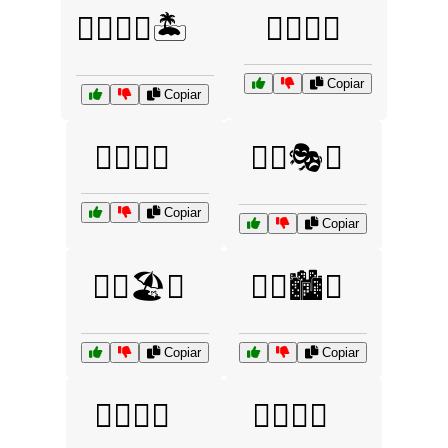
🏳️‍🌈🍹🌴🏝️
🏳️‍🌈🎉💃
Copiar
Copiar
🏳️‍🌈🎡🎢
🏳️‍🌈🎭🎨
Copiar
Copiar
🏳️‍🌈🏖️🌞
🏳️‍🌈🏙️🌃
Copiar
Copiar
🏳️‍🌈👗👔
🏳️‍🌈📸🌟