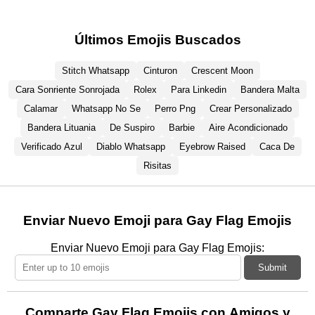
Últimos Emojis Buscados
Stitch Whatsapp
Cinturon
Crescent Moon
Cara Sonriente Sonrojada
Rolex
Para Linkedin
Bandera Malta
Calamar
Whatsapp No Se
Perro Png
Crear Personalizado
Bandera Lituania
De Suspiro
Barbie
Aire Acondicionado
Verificado Azul
Diablo Whatsapp
Eyebrow Raised
Caca De
Risitas
Enviar Nuevo Emoji para Gay Flag Emojis
Enviar Nuevo Emoji para Gay Flag Emojis:
Submit
Comparte Gay Flag Emojis con Amigos y