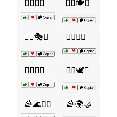
🏳️‍🌈🍹🌴
🏳️‍🌈🍽️🍷
Copiar
Copiar
🏳️‍🌈🎭🌈
🏳️‍🌈👑🌈
Copiar
Copiar
🏳️‍🌈💌🌈
🏳️‍🌈🕊️🌈
Copiar
Copiar
🌈🌊🏄‍♂️
🌈🌍🤝