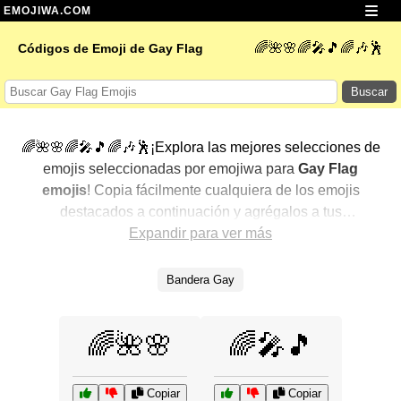
EMOJIWA.COM
🌈🌺🌸🌈🎤🎵🌈🎶🕺
Códigos de Emoji de Gay Flag
Buscar
🌈🌺🌸🌈🎤🎵🌈🎶🕺¡Explora las mejores selecciones de
emojis seleccionadas por emojiwa para
Gay Flag
emojis
! Copia fácilmente cualquiera de los emojis
destacados a continuación y agrégalos a tus
conversaciones para un toque personalizado. Hemos
Expandir para ver más
seleccionado una variedad de emojis relacionados,
mostrando primero los más populares. ¿Buscas más?
Bandera Gay
Explora otras categorías para descubrir aún más formas
de expresar
Gay Flag con emojis
.
🌈🌺🌸
🌈🎤🎵
Copiar
Copiar