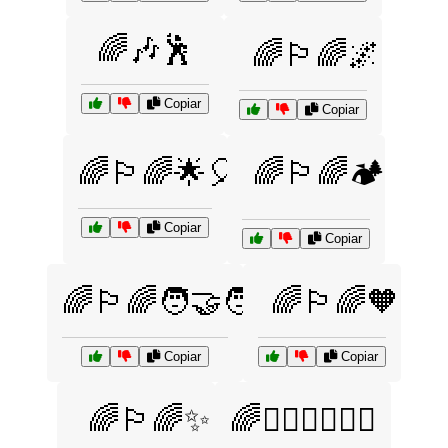
🌈🎶🕺
🌈🏳️‍🌈🌌
Copiar
Copiar
🌈🏳️‍🌈🌟🎈
🌈🏳️‍🌈🏕️
Copiar
Copiar
🌈🏳️‍🌈🧑‍🤝‍🧑
🌈🏳️‍🌈🧡
Copiar
Copiar
🌈🏳️‍🌈✨
🌈👩‍❤️‍👩👨‍❤️‍👨