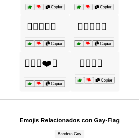
Copiar
Copiar
🏳️‍🌈🕺💃🎉
🏳️‍🌈🚴‍♀️🌳
Copiar
Copiar
🏳️‍🌈🤗❤️🌈
🏳️‍🌈🥳🎊
Copiar
Copiar
Emojis Relacionados con Gay-Flag
Bandera Gay