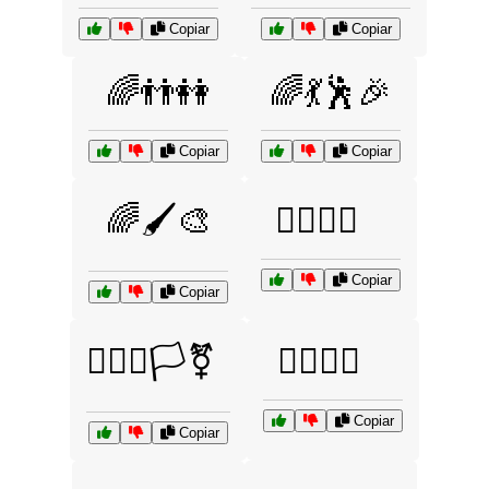
Copiar
Copiar
🌈👬👭
🌈💃🕺🎉
Copiar
Copiar
🌈🖌️🎨
🏳️‍🌈🌈🎠
Copiar
Copiar
🏳️‍🌈🌈🏳️‍⚧️
🏳️‍🌈🌈🚀
Copiar
Copiar