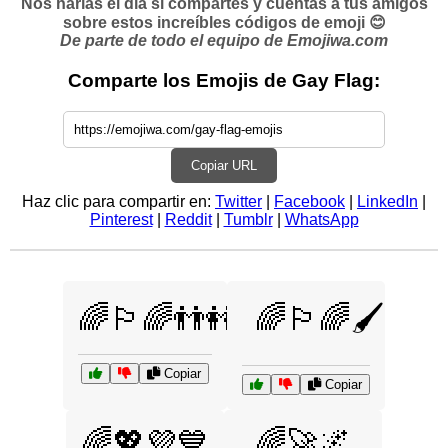
Nos harías el día si compartes y cuentas a tus amigos
sobre estos increíbles códigos de emoji 😊
De parte de todo el equipo de Emojiwa.com
Comparte los Emojis de Gay Flag:
Copiar URL
Haz clic para compartir en:
Twitter
|
Facebook
|
LinkedIn
|
Pinterest
|
Reddit
|
Tumblr
|
WhatsApp
🌈🏳️‍🌈👬👭
🌈🏳️‍🌈🖌️
Copiar
Copiar
🌈💖💜💙
🌈🚀🌌