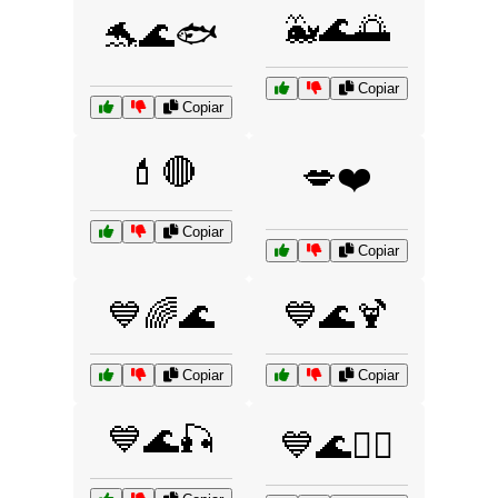
🐳🌊🌅
🐬🌊🐟
Copiar
Copiar
💄🔴
💋❤️
Copiar
Copiar
💙🌈🌊
💙🌊🍹
Copiar
Copiar
💙🌊🎣
💙🌊🏄‍♀️