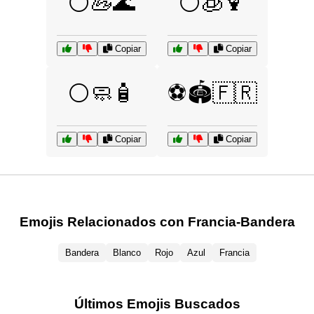
⚪🦢🌊
⚪🧊🍹
Copiar
Copiar
⚪🧼🧴
⚽🏟️🇫🇷
Copiar
Copiar
Emojis Relacionados con Francia-Bandera
Bandera
Blanco
Rojo
Azul
Francia
Últimos Emojis Buscados