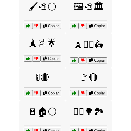
🖌️🎨⚪
🖼️🎨🏛️
Copiar
Copiar
🗼🌌🌟
🗼🚶‍♂️🛵
Copiar
Copiar
🚦🔴
🚩🔴
Copiar
Copiar
🚪🏠⚪
🚴‍♂️🌳🏞️
Copiar
Copiar