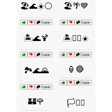
🏖️🌊☀️⚪
🏖️🌴💙
Copiar
Copiar
🏝️🌊🍹
🏝️🏊‍♂️☀️
Copiar
Copiar
🏮🔴
🏞️🌊🌄
Copiar
Copiar
🏰🌹
🏳️🏳️‍🌈