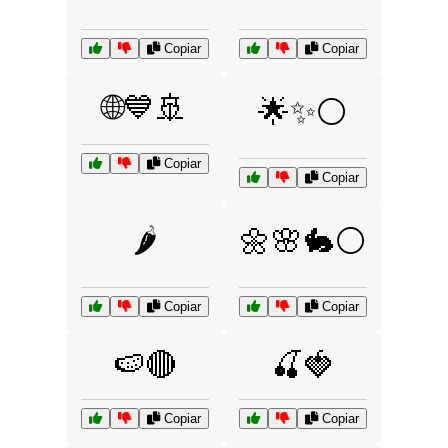
Copiar
Copiar
🌐💙🚢
🌟✨⚪
Copiar
Copiar
🌶️
🌼🌸🐇⚪
Copiar
Copiar
🍉🔴
🍒🍓
Copiar
Copiar