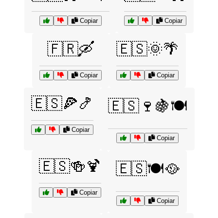
Copiar
Copiar
🇫🇷🛶
🇪🇸🌞🌴
Copiar
Copiar
🇪🇸🍕🍤
🇪🇸🍷🍇🍽️
Copiar
Copiar
🇪🇸🍻🍹
🇪🇸🍽️🥘
Copiar
Copiar