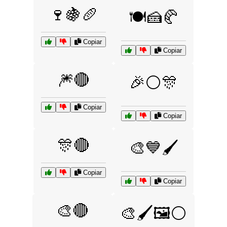
🍷🍇🥖
🍽️🍰🥐
Copiar
Copiar
🎆🔴
🎉⚪🎊
Copiar
Copiar
🎊🔴
🎨💙🖌️
Copiar
Copiar
🎨🔴
🎨🖌️🖼️⚪