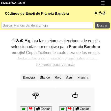
EMOJIWA.COM
🌹🍅🍎
Códigos de Emoji de Francia Bandera
Buscar
🌹🍅🍎¡Explora las mejores selecciones de emojis
seleccionadas por emojiwa para
Francia Bandera
emojis
! Copia fácilmente cualquiera de los emojis
destacados a continuación y agrégalos a tus
conversaciones para un toque personalizado. Hemos
Expandir para ver más
seleccionado una variedad de emojis relacionados,
mostrando primero los más populares. ¿Buscas más?
Bandera
Blanco
Rojo
Azul
Francia
Explora otras categorías para descubrir aún más formas
de expresar
Francia Bandera con emojis
.
🌹
🍅
Copiar
Copiar