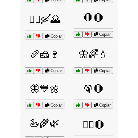
🛑🔴
🚶‍♀️🛶🌄
Copiar
Copiar
🥖🧀🍷
🦋🌈💧
Copiar
Copiar
🦋💙🌼
🦚🔴
Copiar
Copiar
🦢🌾🌿
🦸‍♂️🔴