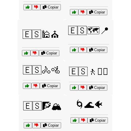
Copiar
Copiar
🇪🇸🗺️📍
🇪🇸🕌⛪
Copiar
Copiar
🇪🇸🚴🚵
🇪🇸🚶🚶‍♀️
Copiar
Copiar
🌀🌊🐠
🇪🇸🧗🏔️
Copiar
Copiar