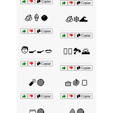
Copiar
Copiar
🧊🍦🥥
🧊❄️🌊
Copiar
Copiar
🧑‍🍳🍳🥗
🧗‍♂️🏞️🌄
Copiar
Copiar
🧨🔴
🧺🍇🍞
Copiar
Copiar
🩳🔴
🩸🔴