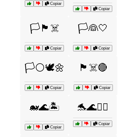
Copiar
Copiar
🏳️🏴‍☠️
🏳️👰🤍
Copiar
Copiar
🏳️⚪🕊️🌼
🏴‍☠️🔴
Copiar
Copiar
🐋🌊🏝️
🐬🌊🏄‍♀️
Copiar
Copiar