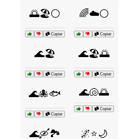
🌅🏖️⚪
🌈☁️⚪
Copiar
Copiar
🌊🏖️
🌊🏖️🌅
Copiar
Copiar
🌊🐚🌅
🌊🐙🐟
Copiar
Copiar
🌊🛶🏞️
🌌⭐🌙