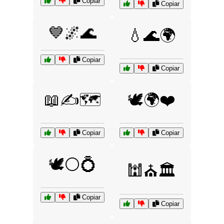
Copiar
Copiar
💙🌌🌊
💧🌊🌍
Copiar
Copiar
📖✍️🗺️
🕊️🌍❤️
Copiar
Copiar
🕊️⚪💍
🕍⛪🏛️
Copiar
Copiar