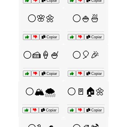
Copiar
Copiar
⚪🌸🌼
⚪🍚🍜
Copiar
Copiar
⚪🍰🍦🍧
⚪🎈🎉
Copiar
Copiar
⚪🏔️🌨️
⚪🚪🏠🌼
Copiar
Copiar