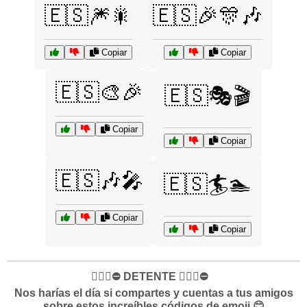
🇪🇸🎆🎇
🇪🇸🎉🎊🎶
Copiar
Copiar
🇪🇸🎨🎉
🇪🇸🎭🎬
Copiar
Copiar
🇪🇸🎶🎤
🇪🇸🏄🏊
Copiar
Copiar
✋🏻🛑⛔️ DETENTE ✋🏻🛑⛔️
Nos harías el día si compartes y cuentas a tus amigos
sobre estos increíbles códigos de emoji 😊