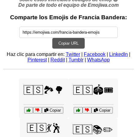
De parte de todo el equipo de Emojiwa.com
Comparte los Emojis de Francia Bandera:
Copiar URL
Haz clic para compartir en:
Twitter
|
Facebook
|
LinkedIn
|
Pinterest
|
Reddit
|
Tumblr
|
WhatsApp
🇪🇸🏞️🌳
🇪🇸🏟️🎟️
Copiar
Copiar
🇪🇸💃🕺
🇪🇸📚✏️