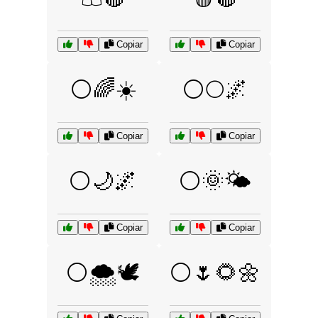
Copiar
Copiar
⚪🌈☀️
⚪🌕🌌
Copiar
Copiar
⚪🌙🌌
⚪🌞🌤️
Copiar
Copiar
⚪🌨️🕊️
⚪🌷🌻🌼