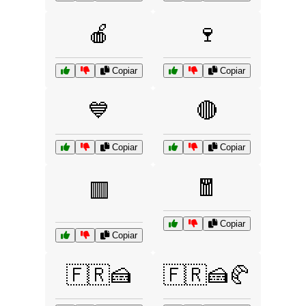
🍎
🍷
Copiar
Copiar
💙
🔴
Copiar
Copiar
🧧
🟥
Copiar
Copiar
🇫🇷🍰
🇫🇷🍰🥐