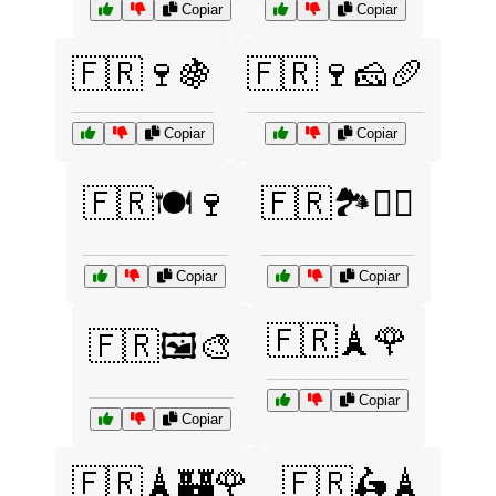
Copiar
Copiar
🇫🇷🍷🍇
🇫🇷🍷🧀🥖
Copiar
Copiar
🇫🇷🍽️🍷
🇫🇷🏞️🚶‍♀️
Copiar
Copiar
🇫🇷🗼🌹
🇫🇷🖼️🎨
Copiar
Copiar
🇫🇷🗼🏰🌹
🇫🇷🛵🗼