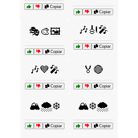
Copiar
Copiar
🎶🎻🎤
🎭🎨🖼️
Copiar
Copiar
🎶💙🎤
🏅🔴
Copiar
Copiar
🏔️🌨️❄️
🏔️❄️🌨️
Copiar
Copiar