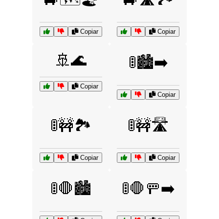
Copiar
Copiar
🚢🌊
🚦🏙️➡️
Copiar
Copiar
🚦🚧🏞️
🚦🚧🛣️
Copiar
Copiar
🚦🛑🏙️
🚦🛑🚥➡️