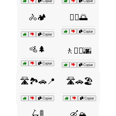
Copiar
Copiar
🚴🏕️
🚴‍♀️🌅
Copiar
Copiar
🚵🌲
🚶🚶‍♀️🌆
Copiar
Copiar
🛣️🏞️🚗📍
🛣️🚗🏖️
Copiar
Copiar
🛴🚦
🛶🏔️