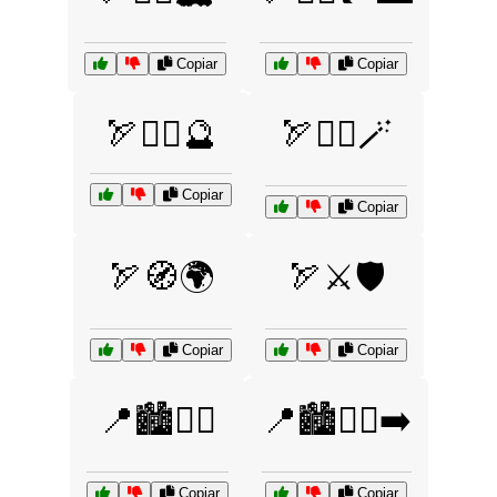
Copiar
Copiar
🏹🧙‍♀️🔮
🏹🧙‍♂️🪄
Copiar
Copiar
🏹🧭🌍
🏹⚔️🛡️
Copiar
Copiar
📍🏙️🚴‍♂️
📍🏙️🚶‍♀️➡️
Copiar
Copiar