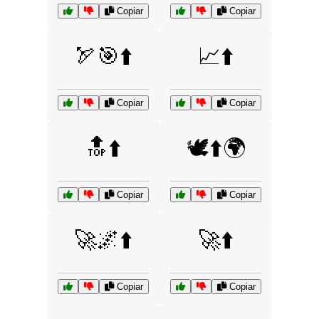
Copiar
Copiar
🏹🎯⬆️
📈⬆️
Copiar
Copiar
🔝⬆️
🕊️⬆️🌍
Copiar
Copiar
🚀🌌⬆️
🚀⬆️
Copiar
Copiar