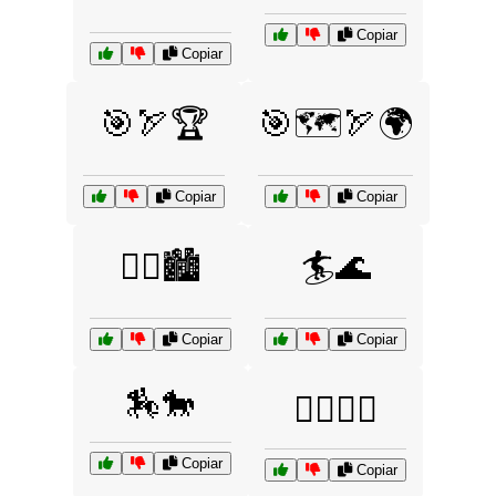
Copiar
Copiar
🎯🏹🏆
🎯🗺️🏹🌍
Copiar
Copiar
🏃‍♂️🏙️
🏄🌊
Copiar
Copiar
🏇🐎
🏋️‍♀️🏋️‍♂️
Copiar
Copiar