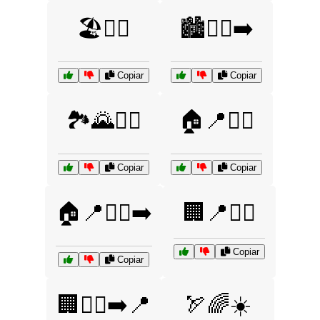
🏖️🏄‍♀️
🏙️🚶‍♂️➡️
Copiar
Copiar
🏞️🌄🚴‍♂️
🏠📍🚶‍♀️
Copiar
Copiar
🏠📍🚶‍♂️➡️
🏢📍🚶‍♂️
Copiar
Copiar
🏢🚶‍♂️➡️📍
🏹🌈☀️