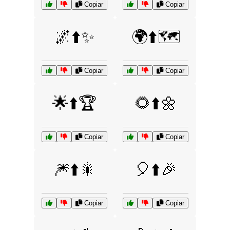
Copiar
Copiar
🌌⬆️✨
🌍⬆️🗺️
Copiar
Copiar
🌟⬆️🏆
🌻⬆️🌼
Copiar
Copiar
🎆⬆️🎇
🎈⬆️🎉
Copiar
Copiar