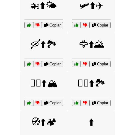
🚁⬆️🌤️
🛩️⬆️✈️
Copiar
Copiar
🛶⬆️🏞️
🦅⬆️🌄
Copiar
Copiar
🧗‍♀️⬆️🏔️
🧗‍♂️⬆️🏞️
Copiar
Copiar
🧭⬆️🏕️
⬆️