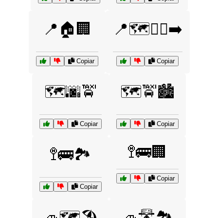
📍🏠🏢
📍🗺️🚶‍♀️➡️
Copiar
Copiar
🗺️🌆🚖
🗺️🚖🏙️
Copiar
Copiar
🚏🚌🏢
🚏🚌🏞️
Copiar
Copiar
🚙🗺️🏖️
🚙🛣️🏞️