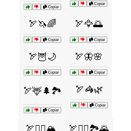
Copiar
Copiar
🏹🦄🌈
🏹🦅🌅
Copiar
Copiar
🏹🦉🌙
🏹🦋🌸
Copiar
Copiar
🏹🦓🌿
🏹🦌🌲🏞️
Copiar
Copiar
🏹🧗‍♀️🏔️
🏹🧗‍♂️🏞️🌄