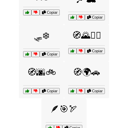
Copiar
Copiar
🛷❄️
🧭🌄🚴‍♀️
Copiar
Copiar
🧭🌆🚲
🧭🌍🚗
Copiar
Copiar
🪶🎯🏹
Copiar