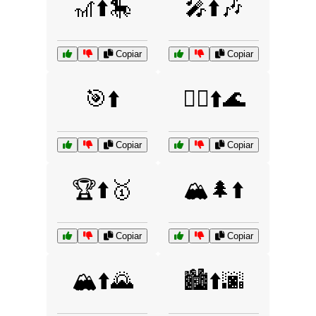
🎢⬆️🎠
🎤⬆️🎶
Copiar
Copiar
🎯⬆️
🏄‍♀️⬆️🌊
Copiar
Copiar
🏆⬆️🥇
🏔️🌲⬆️
Copiar
Copiar
🏔️⬆️🌄
🏙️⬆️🌆