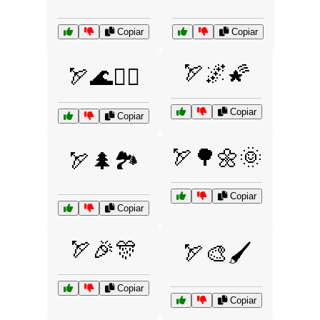
Copiar
Copiar
🏹🌌🌠
🏹🌊🏄‍♂️
Copiar
Copiar
🏹🌳🌼🌞
🏹🌲🏞️
Copiar
Copiar
🏹🎉🎊
🏹🎨🖌️
Copiar
Copiar