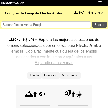
EMOJIWA.COM
🌅⬆️🌞🌈⬆️☀️🌌⬆️✨
Códigos de Emoji de Flecha Arriba
Buscar
🌅⬆️🌞🌈⬆️☀️🌌⬆️✨¡Explora las mejores selecciones de
emojis seleccionadas por emojiwa para
Flecha Arriba
emojis
! Copia fácilmente cualquiera de los emojis
destacados a continuación y agrégalos a tus
conversaciones para un toque personalizado. Hemos
Expandir para ver más
seleccionado una variedad de emojis relacionados,
mostrando primero los más populares. ¿Buscas más?
Flecha
Dirección
Movimiento
Explora otras categorías para descubrir aún más formas
de expresar
Flecha Arriba con emojis
.
🌅⬆️🌞
🌈⬆️☀️