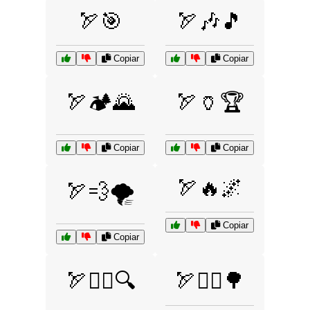
🏹🎯
🏹🎶🎵
Copiar
Copiar
🏹🏕️🌄
🏹🏺🏆
Copiar
Copiar
🏹🔥🌌
🏹💨🌪️
Copiar
Copiar
🏹🕵️‍♂️🔍
🏹🚵‍♂️🌳