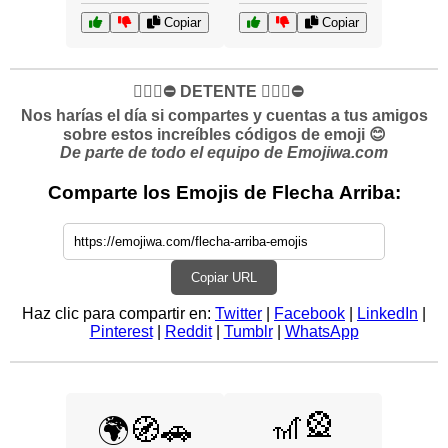
Copiar
Copiar
✋🏻🛑⛔️ DETENTE ✋🏻🛑⛔️
Nos harías el día si compartes y cuentas a tus amigos
sobre estos increíbles códigos de emoji 😊
De parte de todo el equipo de Emojiwa.com
Comparte los Emojis de Flecha Arriba:
Copiar URL
Haz clic para compartir en:
Twitter
|
Facebook
|
LinkedIn
|
Pinterest
|
Reddit
|
Tumblr
|
WhatsApp
🎢🎡
🌍🧭🚗