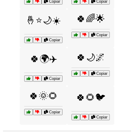
Copiar
Copiar
🍀🌈🌟
🤞⭐🌙☀️
Copiar
Copiar
🍀🌙🌌
🍀🌍✈️
Copiar
Copiar
🍀🌞🌻
🍀🌻🐦
Copiar
Copiar