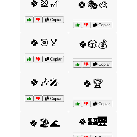
🍀🎡🎢
🍀🎭🎨
Copiar
Copiar
🍀🎯🏅
🍀🎲💰
Copiar
Copiar
🍀🎶🎤
🍀🏆
Copiar
Copiar
🍀🏰🌉
🍀🏖️🌊