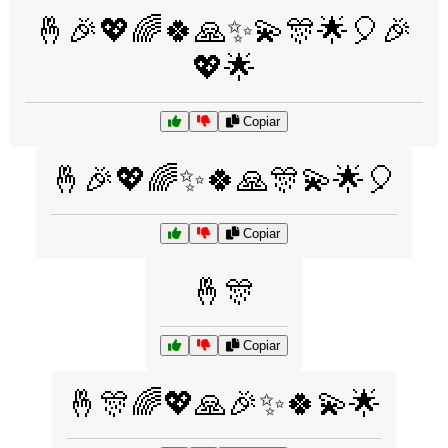
🤞🎉💖🌈🍀🙏✨💫🎊🌟🎈🎉
💖🌟
Copiar
🤞🎉💖🌈✨🍀🙏🎊💫🌟🎈
Copiar
🤞🎊
Copiar
🤞🎊🌈💖🙏🎉✨🍀💫🌟