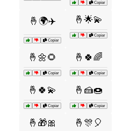
Copiar
🤞🌟💫
🤞🌍✈️
Copiar
Copiar
🤞🌼🌻
🤞🍀🌈
Copiar
Copiar
🤞🍀💫
🤞🍰🍩
Copiar
Copiar
🤞🎁🎀
🤞🎊🎈