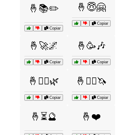
🤞😇🤗
🤞📚✏️
Copiar
Copiar
🤞🚀🌌
🤞🥳🎶
Copiar
Copiar
🤞🧘‍♀️🌿
🤞🧚‍♀️🦄
Copiar
Copiar
🤞⏳🔮
🤞❤️