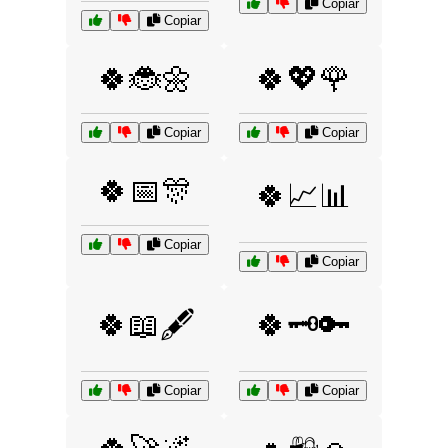
Copiar
Copiar
🍀🐞🌼
🍀💖🌹
Copiar
Copiar
🍀📅🎊
🍀📈📊
Copiar
Copiar
🍀📖🖋️
🍀🗝️🔑
Copiar
Copiar