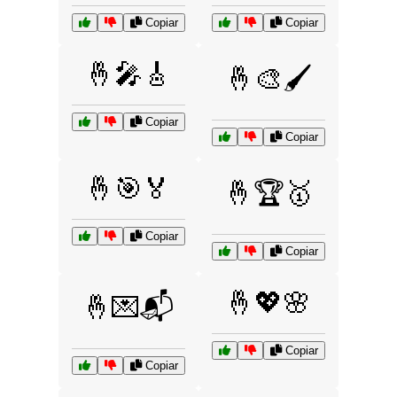
Copiar
Copiar
🤞🎤🎸
🤞🎨🖌️
Copiar
Copiar
🤞🎯🏅
🤞🏆🥇
Copiar
Copiar
🤞💖🌸
🤞💌📬
Copiar
Copiar