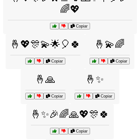
🌈💖
Copiar
🤞💖🎊💫🌟🎈🍀
🤞💫🌈
Copiar
Copiar
🤞🙏
🤞✨
Copiar
Copiar
🤞✨🎉🌈🙏💖🎊🍀
Copiar