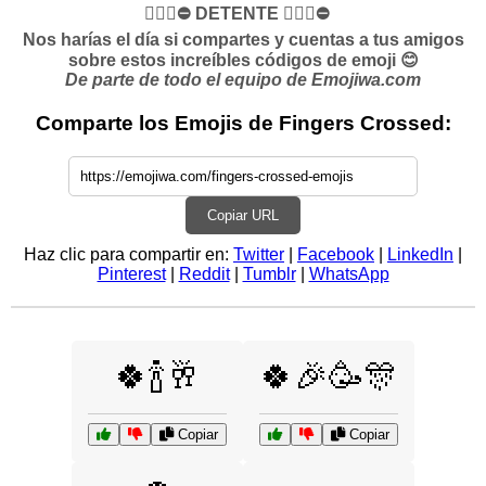
✋🏻🛑⛔️ DETENTE ✋🏻🛑⛔️
Nos harías el día si compartes y cuentas a tus amigos
sobre estos increíbles códigos de emoji 😊
De parte de todo el equipo de Emojiwa.com
Comparte los Emojis de Fingers Crossed:
Copiar URL
Haz clic para compartir en:
Twitter
|
Facebook
|
LinkedIn
|
Pinterest
|
Reddit
|
Tumblr
|
WhatsApp
🍀🍾🥂
🍀🎉🥳🎊
Copiar
Copiar