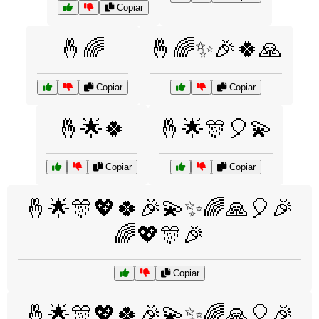
Copiar
🤞🌈
🤞🌈✨🎉🍀🙏
Copiar
Copiar
🤞🌟🍀
🤞🌟🎊🎈💫
Copiar
Copiar
🤞🌟🎊💖🍀🎉💫✨🌈🙏🎈🎉
🌈💖🎊🎉
Copiar
🤞🌟🎊💖🍀🎉💫✨🌈🙏🎈🎉