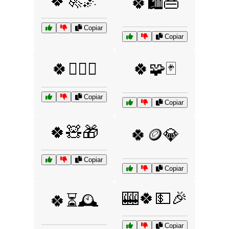
🍀🚀🌌
🍀🛍️👜
Copiar
Copiar
🍀🧙‍♂️✨
🍀🧩🃏
Copiar
Copiar
🍀🧸🎁
🍀🪙💎
Copiar
Copiar
🎰🍀💵🎉
🍀⏳🕰️
Copiar