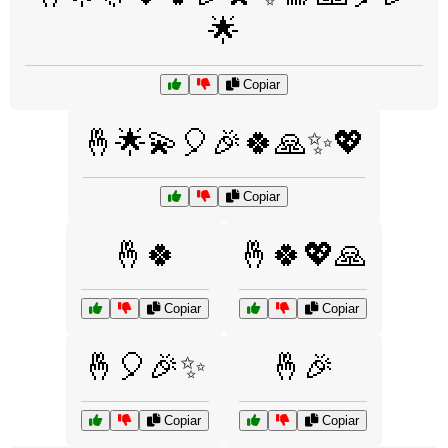
🌟
Copiar
🤞🌟💫🎈🎉🍀🙏✨💖
Copiar
🤞🍀
🤞🍀💖🙏
Copiar
Copiar
🤞🎈🎉✨
🤞🎉
Copiar
Copiar