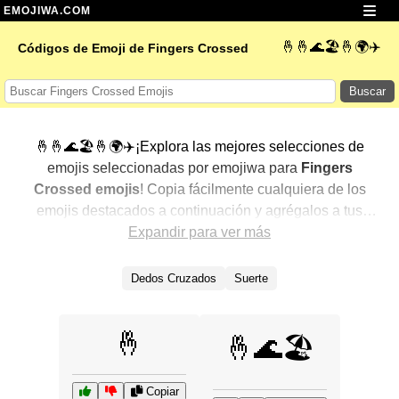
EMOJIWA.COM
🤞🤞🌊🏖️🤞🌍✈️
Códigos de Emoji de Fingers Crossed
Buscar
🤞🤞🌊🏖️🤞🌍✈️¡Explora las mejores selecciones de
emojis seleccionadas por emojiwa para
Fingers
Crossed emojis
! Copia fácilmente cualquiera de los
emojis destacados a continuación y agrégalos a tus
conversaciones para un toque personalizado. Hemos
Expandir para ver más
seleccionado una variedad de emojis relacionados,
mostrando primero los más populares. ¿Buscas más?
Dedos Cruzados
Suerte
Explora otras categorías para descubrir aún más formas
de expresar
Fingers Crossed con emojis
.
🤞
🤞🌊🏖️
Copiar