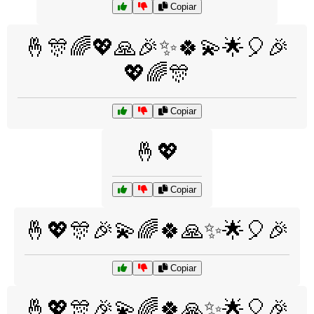
Copiar
🤞🎊🌈💖🙏🎉✨🍀💫🌟🎈🎉
💖🌈🎊
Copiar
🤞💖
Copiar
🤞💖🎊🎉💫🌈🍀🙏✨🌟🎈🎉
Copiar
🤞💖🎊🎉💫🌈🍀🙏✨🌟🎈🎉