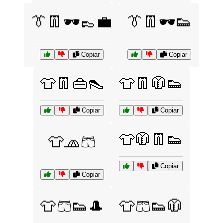
👔👖🕶️👞💼
👔👖🕶️👟
Copiar
Copiar
👕👖👜👠
👕👖🧥👟
Copiar
Copiar
👕🧥👖👟
👕🧢🩳
Copiar
Copiar
👕🩳👟🎩
👕🩳👟🧥