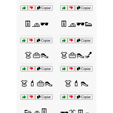
Copiar
Copiar
👖🧢🕶️
👖🧢🕶️👟
Copiar
Copiar
👗👜👠
👗👜👠💅
Copiar
Copiar
👗💄👜👠
👗💄👠
Copiar
Copiar
👟🧢👖