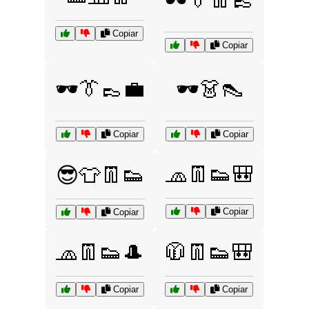
🕶️👔👖👞
Copiar
Copiar
🕶️👔👞💼
🕶️👗👠
Copiar
Copiar
🧢👖👟🎒
😎👕👖👟
Copiar
Copiar
🧢👖👟🎩
🧥👖👟🎒
Copiar
Copiar