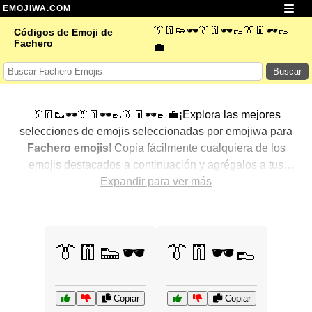
EMOJIWA.COM
👔👖👟🕶️👔👖🕶️👞👔👖🕶️👞
Códigos de Emoji de
Fachero
💼
Buscar
👔👖👟🕶️👔👖🕶️👞👔👖🕶️👞💼¡Explora las mejores
selecciones de emojis seleccionadas por emojiwa para
Fachero emojis
! Copia fácilmente cualquiera de los
emojis destacados a continuación y agrégalos a tus
conversaciones para un toque personalizado. Hemos
Expandir para ver más
seleccionado una variedad de emojis relacionados,
mostrando primero los más populares. ¿Buscas más?
Explora otras categorías para descubrir aún más formas
👔👖👟🕶️
👔👖🕶️👞
de expresar
Fachero con emojis
.
Copiar
Copiar