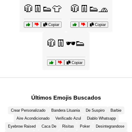
🧥👖👟👕
🧥👖👟🧢
Copiar
Copiar
🧥👖🕶️👟
Copiar
Últimos Emojis Buscados
Crear Personalizado
Bandera Lituania
De Suspiro
Barbie
Aire Acondicionado
Verificado Azul
Diablo Whatsapp
Eyebrow Raised
Caca De
Risitas
Poker
Desintegrandose