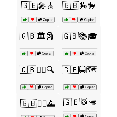
🇬🇧🎤🎸
🇬🇧🏇🐎
Copiar
Copiar
🇬🇧🏛️🗿
🇬🇧📚🎓
Copiar
Copiar
🇬🇧🕵️‍♂️🔍
🇬🇧🚍🗺️
Copiar
Copiar
🇬🇧🥁🎺
🇬🇧🚴‍♂️🌄
Copiar