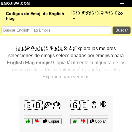
EMOJIWA.COM
🇬🇧🍕🍟🇬🇧🍦🍭🇬🇧🎤
Códigos de Emoji de English
Flag
🎸
Buscar
🇬🇧🍕🍟🇬🇧🍦🍭🇬🇧🎤🎸¡Explora las mejores
selecciones de emojis seleccionadas por emojiwa para
English Flag emojis
! Copia fácilmente cualquiera de los
emojis destacados a continuación y agrégalos a tus
conversaciones para un toque personalizado. Hemos
Expandir para ver más
seleccionado una variedad de emojis relacionados,
mostrando primero los más populares. ¿Buscas más?
Explora otras categorías para descubrir aún más formas
🇬🇧🍕🍟
🇬🇧🍦🍭
de expresar
English Flag con emojis
.
Copiar
Copiar