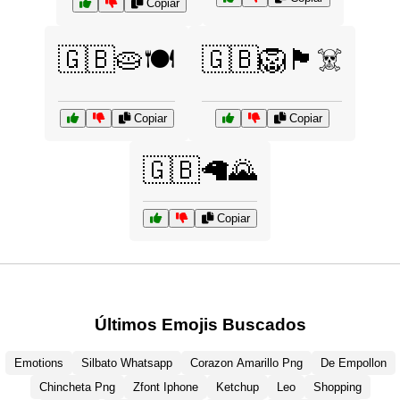
Copiar
🇬🇧🥧🍽️
🇬🇧🦁🏴‍☠️
Copiar
Copiar
🇬🇧🦙🌄
Copiar
Últimos Emojis Buscados
Emotions
Silbato Whatsapp
Corazon Amarillo Png
De Empollon
Chincheta Png
Zfont Iphone
Ketchup
Leo
Shopping