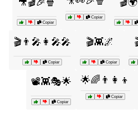
🎥👀🎉🍿
🎥🎬🎉🍿
🎬
Copiar
Copiar
🎬👨‍🎤👩‍🎤🎤
🎬👾🌌
Copiar
Copiar
🌟🌈👨‍👩‍👦
📽️👾🎭🌟
Copiar
Copiar