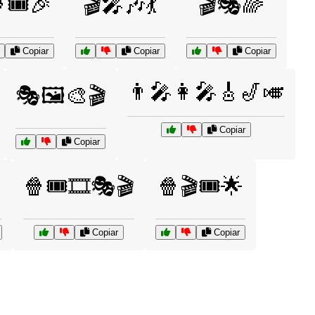
🎟️🎉
🎬🎤🎶💃
🎬🎭🌈
Copiar
Copiar
Copiar
👨‍🎤👩‍🎤🎸🎷🎺
🎭🖼️🎨🎬
Copiar
Copiar

🍿🎟️🎞️🎭🎬
🍿🎬🎟️🌟
Copiar
Copiar