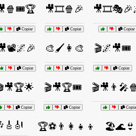
🎥🍿🎟️🏆
🎥🎞️🍿🎉
🎥🎞️🎭🎉
Copiar
Copiar
Copiar
🎥📽️🌌🎉
🎨🖌️👩‍🎨
🎬🌌🎥🎟️
Copiar
Copiar
Copiar
🎬🎥🏆🌟
🎬🎥🏆🎟️
🎬🎥👨‍🎤
Copiar
Copiar
Copia
🎸🎻
🏆⚽👨‍👩‍👧‍👦
🏖️🌊👙🏄