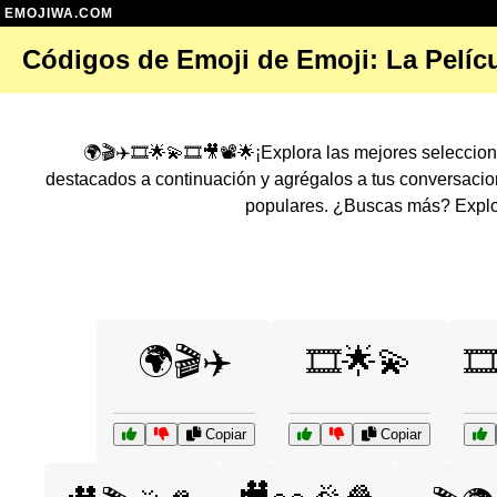
EMOJIWA.COM
Códigos de Emoji de Emoji: La Pelíc
🌍🎬✈️🎞️🌟💫🎞️🎥📽️🌟¡Explora las mejores selecci
destacados a continuación y agrégalos a tus conversaci
populares. ¿Buscas más? Explor
🌍🎬✈️
🎞️🌟💫
🎞
Copiar
Copiar