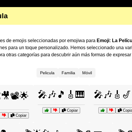
ula
ones de emojis seleccionadas por emojiwa para
Emoji: La Pelíc
ones para un toque personalizado. Hemos seleccionado una var
a otras categorías para descubrir aún más formas de expresa
Pelicula
Familia
Móvil
🎤🎶🎵🎸🎹
🎤🎶🎸🎷
️🎥📽️🌟
Copiar
Copia
Copiar