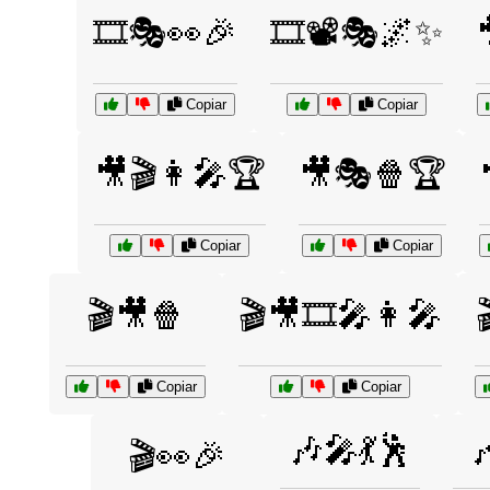
🎞️🎭👀🎉
🎞️📽️🎭🌌✨
Copiar
Copiar
🎥🎬👩‍🎤🏆
🎥🎭🍿🏆
Copiar
Copiar
🎬🎥🍿
🎬🎥🎞️🎤👩‍🎤
Copiar
Copiar
🎶🎤💃🕺

🎬👀🎉