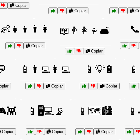
Copiar
Copiar
Co
👶👧👦👨👩
📞
📖👨‍👩‍👧🛋️
Copiar
Copiar
💬
📱👨‍💻👩‍💻
📱💡🔋
📱
piar
Copiar
Copiar
🎮👾
📱🖥️💻📡
📱🗺️🏙️
📱
Copiar
Copiar
Copiar