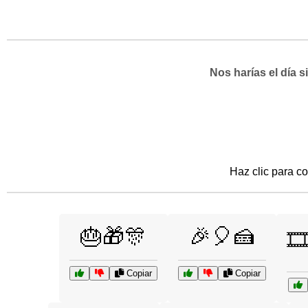
Nos harías el día 
Haz clic para co
🎂🎁🎊
🎉🎈🍰
🎞
Copiar
Copiar