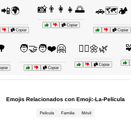
📸👨‍👩‍👧🌅
📲🌍
🚗🗺️🏕️
Copiar
Copiar
Copiar

🌳
🧑‍🤝‍🧑❤️🤗
🧘‍♀️🌼🌿
Copiar
piar
Copiar
Emojis Relacionados con Emoji:-La-Película
Pelicula
Familia
Móvil