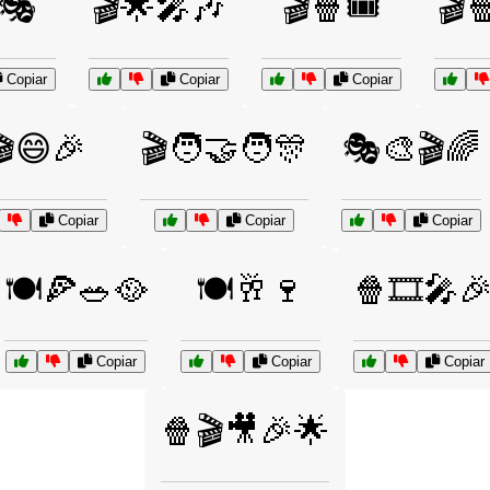
🎭
🎬🌟🎤🎶
🎬🍿🎟️
🎬
Copiar
Copiar
Copiar
🎬😄🎉
🎬🧑‍🤝‍🧑🎊
🎭🎨🎬🌈
Copiar
Copiar
Copiar
🍽️🍕🥗🥘
🍽️🥂🍷
🍿🎞️🎤
Copiar
Copiar
Copiar
🍿🎬🎥🎉🌟