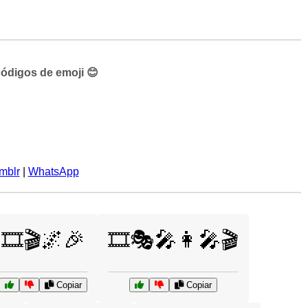
códigos de emoji 😊
mblr
|
WhatsApp
🎞️🎬🌌🎉
🎞️🎭🎤👩‍🎤🎬
Copiar
Copiar