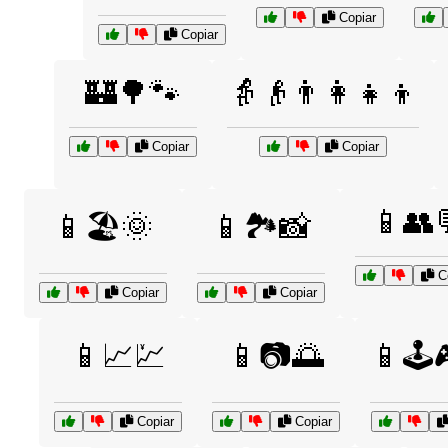
Copiar
Copiar
🏰🌳🐾
👵👴👨‍👩‍👧‍👦
Copiar
Copiar
📱👥
📱🏖️🌞
📱🏞️📸
Co
Copiar
Copiar
📱📈💹
📱📷🌅
📱🕹️
Copiar
Copiar