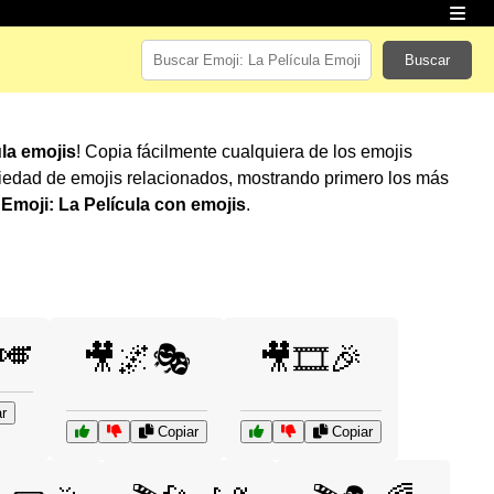
Buscar
ula emojis
! Copia fácilmente cualquiera de los emojis
iedad de emojis relacionados, mostrando primero los más
r
Emoji: La Película con emojis
.
🎺
🎥🌌🎭
🎥🎞️🎉
r
Copiar
Copiar