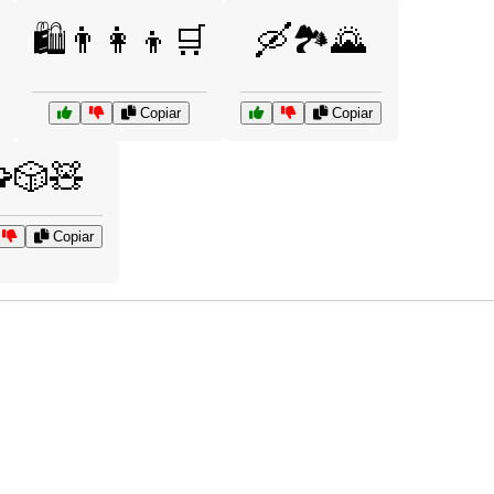
🛍️👨‍👩‍👦🛒
🛶🏞️🌄
Copiar
Copiar
🎲🧸
Copiar