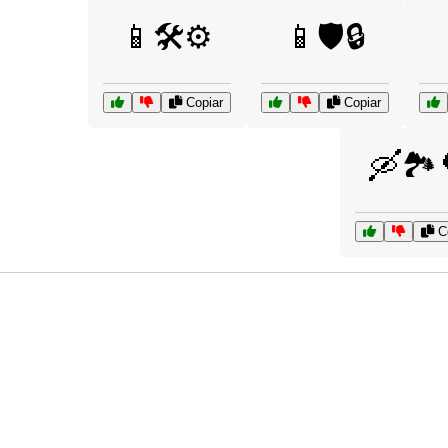
📱🛠️⚙️
📱🛡️🔒
Copiar
Copiar
🛶🏞️
Co