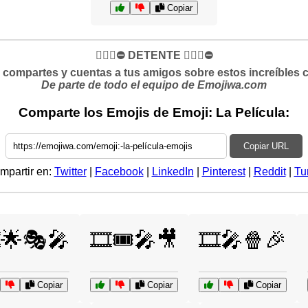
Copiar
✋🏻🛑⛔️ DETENTE ✋🏻🛑⛔️
si compartes y cuentas a tus amigos sobre estos increíbles 
De parte de todo el equipo de Emojiwa.com
Comparte los Emojis de Emoji: La Película:
Copiar URL
mpartir en:
Twitter
|
Facebook
|
LinkedIn
|
Pinterest
|
Reddit
|
Tu
️🌟🎭🎤
🎞️🎟️🎤🎥
🎞️🎤🍿🎉
Copiar
Copiar
Copiar