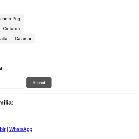
ncheta Png
Cinturon
alta
Calamar
s
Submit
ilia:
blr
|
WhatsApp