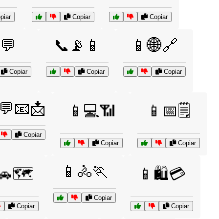
piar
Copiar
Copiar
💬
📞📡📱
📱🌐🔗
Copiar
Copiar
Copiar
💬📧📩
📱💻📶
📱📅🗒️
Copiar
Copiar
Copiar
📱🚴🏃
🚗🗺️
📱🛍️💳
Copiar
Copiar
Copiar