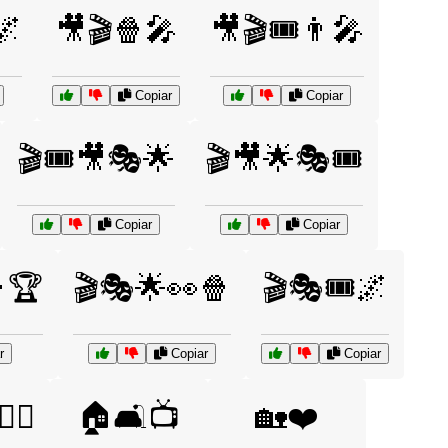
🌌
🎥🎬🍿🎤
🎥🎬🎟️👨‍🎤
Copiar
Copiar
🎬🎟️🎥🎭🌟
🎬🎥🌟🎭🎟️
Copiar
Copiar
🏆
🎬🎭🌟👀🍿
🎬🎭🎟️🌌
r
Copiar
Copiar
‍♂️
🏠🛋️📺
🏡❤️