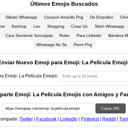
Últimos Emojis Buscados
Silbato Whatsapp
Corazon Amarillo Png
De Empollon
Chi
one
Ketchup
Leo
Shopping
Crear Un
Stitch Whatsapp
Cara Sonriente Sonrojada
Rolex
Para Linkedin
Bandera M
Whatsapp No Se
Perro Png
Enviar Nuevo Emoji para Emoji: La Película Emoji
a Emoji: La Película Emojis:
arte Emoji: La Película Emojis con Amigos y Fam
Copiar URL
compartir:
Twitter
|
Facebook
|
LinkedIn
|
Pinterest
|
Reddit
|
Tum