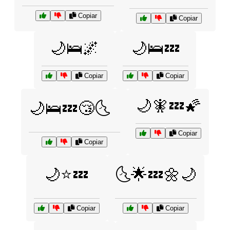
Copiar
Copiar
🌙🛌🌌
🌙🛌💤
Copiar
Copiar
🌙🧚💤🌠
🌙🛌💤😴🌜
Copiar
Copiar
🌙⭐💤
🌜🌟💤🌼🌙
Copiar
Copiar