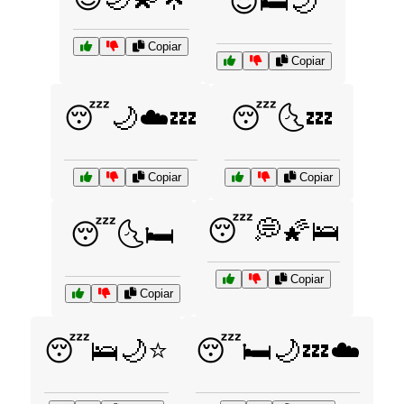
😌🛏️🌙
Copiar
Copiar
😴🌙☁️💤
😴🌜💤
Copiar
Copiar
😴💭🌠🛌
😴🌜🛏️
Copiar
Copiar
😴🛌🌙⭐
😴🛏️🌙💤☁️