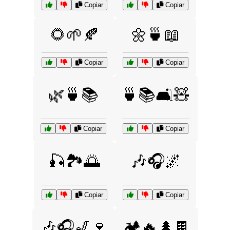
Copiar
Copiar
🌻🌱🍂
🌼🍵📖
Copiar
Copiar
🌿🍵📚
🍵📚🛋️🧸
Copiar
Copiar
🎣🏞️🌅
🎶🎧🌌
Copiar
Copiar
🎶🎧🎷🍷
🏕️🔥🌲🍫