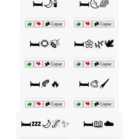
🛏️🌙🕯️
🛏️🌜🌈
Copiar
Copiar
🛏️🌻🍃
🛏️🌼🌿🕊️
Copiar
Copiar
🛏️🍂🔥
🛏️🎨🖌️
Copiar
Copiar
🛏️💤🌙🌌✨
🛏️📖☁️