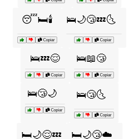
😴🛏️🕯️
🛌🌙😴💤🌜
Copiar
Copiar
🛌💤😌
🛌📖😴
Copiar
Copiar
🛌😴🌙
🛌😴🌜
Copiar
Copiar
🛏️🌙😌💤
🛏️🌙😴☁️