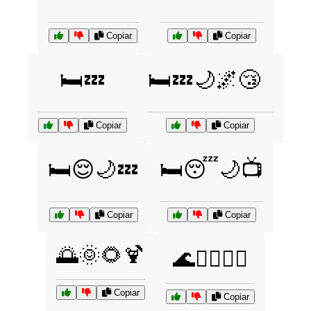
Copiar
Copiar
🛏️💤
🛏️💤🌙🌌😴
Copiar
Copiar
🛏️😌🌙💤
🛏️😴🌙📺
Copiar
Copiar
🌅🌞🌻🍹
🌊🏄‍♀️🏄‍♂️
Copiar
Copiar