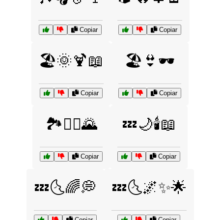
Copiar
Copiar
🏖️🌞🍹📖
🏖️👙🕶️
Copiar
Copiar
🏞️🚴‍♀️🌄
💤🌙🕯️📖
Copiar
Copiar
💤🌜🌈💭
💤🌜🌌✨🌟
Copiar
Copiar