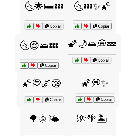
🌜🌟🛏️💤
🌜💤✨🌠
Copiar
Copiar
🌠🌙🛌💭💤
🌜😌🛌💤
Copiar
Copiar
🌠💭✨
🌠💭🌌😴
Copiar
Copiar
🌳🌞🌤️
🌺🌴🏝️