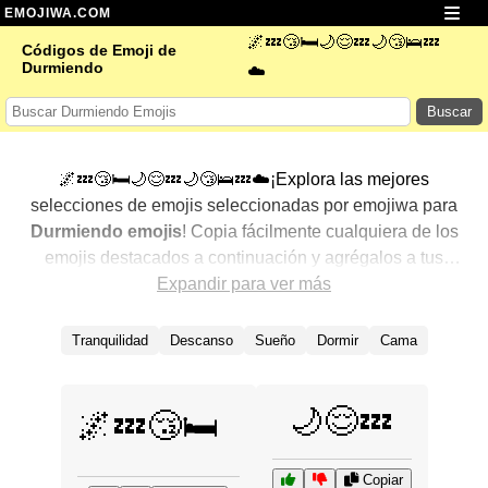
EMOJIWA.COM
🌌💤😴🛏️🌙😌💤🌙😴🛌💤
Códigos de Emoji de
Durmiendo
☁️
Buscar
🌌💤😴🛏️🌙😌💤🌙😴🛌💤☁️¡Explora las mejores
selecciones de emojis seleccionadas por emojiwa para
Durmiendo emojis
! Copia fácilmente cualquiera de los
emojis destacados a continuación y agrégalos a tus
conversaciones para un toque personalizado. Hemos
Expandir para ver más
seleccionado una variedad de emojis relacionados,
mostrando primero los más populares. ¿Buscas más?
Tranquilidad
Descanso
Sueño
Dormir
Cama
Explora otras categorías para descubrir aún más formas
de expresar
Durmiendo con emojis
.
🌙😌💤
🌌💤😴🛏️
Copiar