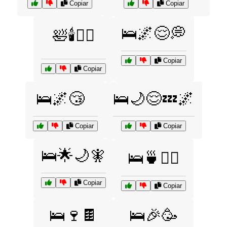
Copiar
Copiar
🛌🌌😌💭
🛀🕯️🧖‍♀️
Copiar
Copiar
🛌🌌😴
🛌🌙😌💤🌌
Copiar
Copiar
🛌🌟🌙🧚
🛌🍵💆‍♀️
Copiar
Copiar
🛌🍷🍫
🛌🎉🥳