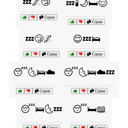
💤🌌😴
💤🕯️🌙🛏️😌
Copiar
Copiar
💤😴🌌
😌💤🛌
Copiar
Copiar
😴🌜🛌☁️
😴🌜🛌☁️💤
Copiar
Copiar
😴🛌🌜💤
😴🛏️📖
Copiar
Copiar