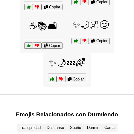
Copiar
Copiar
✨🌙🌌😌
☕📚🛋️
Copiar
Copiar
✨🌙💤🌈
Copiar
Emojis Relacionados con Durmiendo
Tranquilidad
Descanso
Sueño
Dormir
Cama