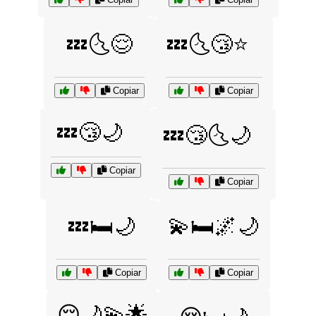
💤🌜😌
💤🌜😴⭐
Copiar
Copiar
💤😴🌙
💤😴🌜🌙
Copiar
Copiar
💤🛏️🌙
💫🛏️🌌🌙
Copiar
Copiar
😌🌙💫🌟