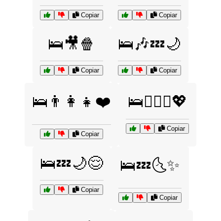
Copiar
Copiar
🛌🎥🍿
🛌🎶💤🌙
Copiar
Copiar
🛌👨‍👩‍👧❤️
🛌👩‍❤️‍👨💖
Copiar
Copiar
🛌💤🌙😌
🛌💤🌜✨
Copiar
Copiar