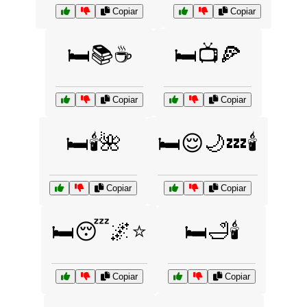
Copiar
Copiar
🛏️📚☕
🛏️📺🍕
Copiar
Copiar
🛏️🕯️🌺
🛏️😌🌙💤🕯️
Copiar
Copiar
🛏️😴🌌⭐
🛏️🛁🕯️
Copiar
Copiar