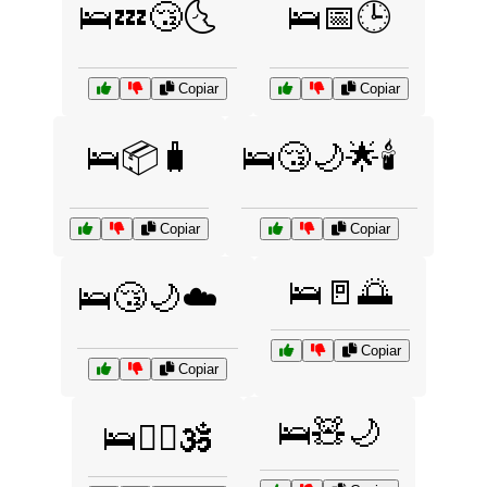
🛌💤😴🌜
🛌📅🕒
Copiar
Copiar
🛌📦🧳
🛌😴🌙🌟🕯️
Copiar
Copiar
🛌🚪🌅
🛌😴🌙☁️
Copiar
Copiar
🛌🧸🌙
🛌🧘‍♂️🕉️