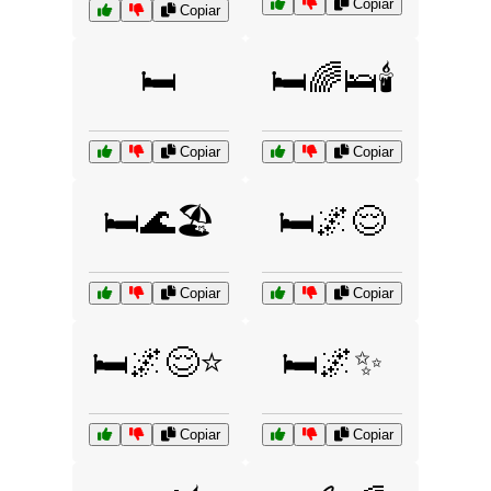
Copiar
Copiar
🛏️
🛏️🌈🛌🕯️
Copiar
Copiar
🛏️🌊🏖️
🛏️🌌😌
Copiar
Copiar
🛏️🌌😌⭐
🛏️🌌✨
Copiar
Copiar