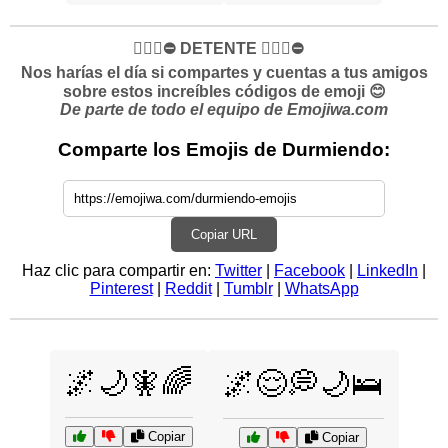
✋🏻🛑⛔️ DETENTE ✋🏻🛑⛔️
Nos harías el día si compartes y cuentas a tus amigos
sobre estos increíbles códigos de emoji 😊
De parte de todo el equipo de Emojiwa.com
Comparte los Emojis de Durmiendo:
Copiar URL
Haz clic para compartir en:
Twitter
|
Facebook
|
LinkedIn
|
Pinterest
|
Reddit
|
Tumblr
|
WhatsApp
🌌🌙🧚🌈
🌌😌💭🌙🛌
Copiar
Copiar