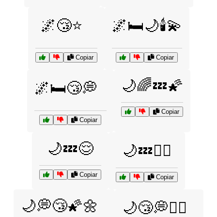
🌌😴⭐
🌌🛏️🌙🕯️💫
Copiar
Copiar
🌙🌈💤🌠
🌌🛏️😴💭
Copiar
Copiar
🌙💤😌
🌙💤🧘‍♂️
Copiar
Copiar
🌙💭😴🌠🌼
🌙😴💭🧘‍♀️