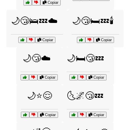
Copiar
🌙😴🛌💤☁️
🌙😴🛏️💤🕯️
Copiar
Copiar
🌙😴☁️
🌙🛏️😴💤
Copiar
Copiar
🌙⭐😌
🌜🌌😴💤
Copiar
Copiar