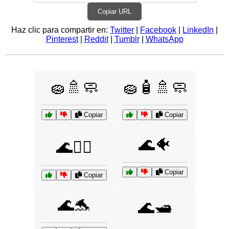
Copiar URL
Haz clic para compartir en:
Twitter
|
Facebook
|
LinkedIn
|
Pinterest
|
Reddit
|
Tumblr
|
WhatsApp
🧽🚿🧼
🧽🧴🚿🧼
Copiar
Copiar
🌊🐠
🌊🏄‍♂️
Copiar
Copiar
🌊🐬
🌊🛥️