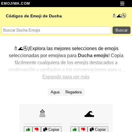
EMOJIWA.COM
🚿🌊🚰
Códigos de Emoji de Ducha
Buscar
🚿🌊🚰¡Explora las mejores selecciones de emojis
seleccionadas por emojiwa para
Ducha emojis
! Copia
fácilmente cualquiera de los emojis destacados a
continuación y agrégalos a tus conversaciones para un
toque personalizado. Hemos seleccionado una variedad
Expandir para ver más
de emojis relacionados, mostrando primero los más
populares. ¿Buscas más? Explora otras categorías para
Agua
Regadera
descubrir aún más formas de expresar
Ducha con
emojis
.
🚿
🌊
Copiar
Copiar