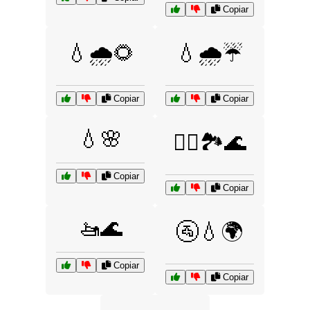
Copiar
💧🌧️🌻
💧🌧️☔
Copiar
Copiar
💧🌸
🚣‍♀️🏞️🌊
Copiar
Copiar
🚤🌊
🚰💧🌍
Copiar
Copiar