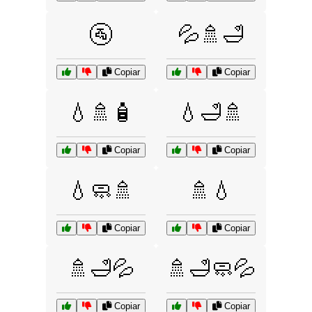
🚰
💦🚿🛁
Copiar
Copiar
💧🚿🧴
💧🛁🚿
Copiar
Copiar
💧🧼🚿
🚿💧
Copiar
Copiar
🚿🛁💦
🚿🛁🧼💦
Copiar
Copiar