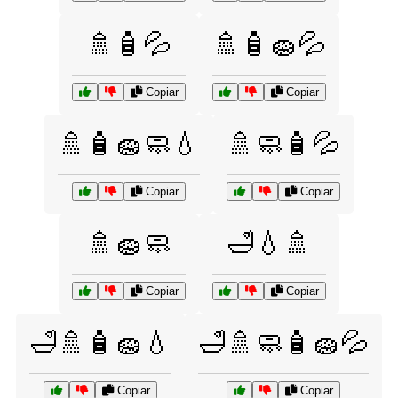
🚿🧴💦
🚿🧴🧽💦
Copiar
Copiar
🚿🧴🧽🧼💧
🚿🧼🧴💦
Copiar
Copiar
🚿🧽🧼
🛁💧🚿
Copiar
Copiar
🛁🚿🧴🧽💧
🛁🚿🧼🧴🧽💦
Copiar
Copiar