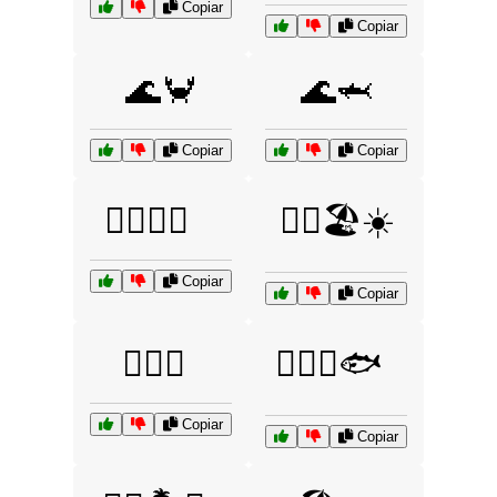
Copiar
Copiar
🌊🦀
🌊🦈
Copiar
Copiar
🏄‍♀️🌊🌞
🏊‍♀️🏖️☀️
Copiar
Copiar
🏊‍♂️🌊
🏊‍♂️🌊🐟
Copiar
Copiar