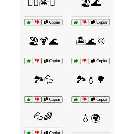
🏊‍♂️🏝️🌅
🏖️🌊
Copiar
Copiar
🏖️🍹🌊
🏝️🌊🌞
Copiar
Copiar
🏞️💦
🏞️💧🌳
Copiar
Copiar
💦🌈
💧🌍
Copiar