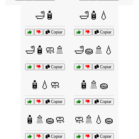
🛁🧴
🛁🧴💧
Copiar
Copiar
🛁🧴🧼🚿
🛁🧽🚿💧
Copiar
Copiar
🧴💧🧼
🧴🚿🧽
Copiar
Copiar
🧴🚿🧽🧼
🧼🚿💧🧽
Copiar
Copiar