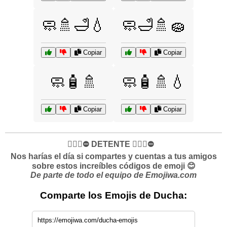
🧼🚿🛁💧
🧼🛁🚿🧽
Copiar
Copiar
🧼🧴🚿
🧼🧴🚿💧
Copiar
Copiar
✋🏻🛑⛔️ DETENTE ✋🏻🛑⛔️
Nos harías el día si compartes y cuentas a tus amigos
sobre estos increíbles códigos de emoji 😊
De parte de todo el equipo de Emojiwa.com
Comparte los Emojis de Ducha: