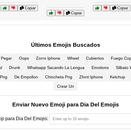
Copiar
Copiar
Copiar
Últimos Emojis Buscados
Y Pegar
Oops
Zorro Iphone
Wheel
Cubiertos
Fuego Cop
l
Drunk
Whatsapp Sacando La Lengua
Emotions
Silbato
 Png
De Empollon
Chincheta Png
Zfont Iphone
Ketchup
Crear Un
Enviar Nuevo Emoji para Dia Del Emojis
i para Dia Del Emojis: