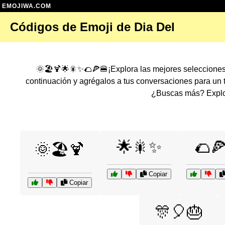
EMOJIWA.COM
Códigos de Emoji de Dia Del
🌞🏖️🍹🌟🎇✨🌮🍕🍔¡Explora las mejores seleccione
continuación y agrégalos a tus conversaciones para un
¿Buscas más? Explor
🌟🎇✨
🌮
🌞🏖️🍹
Copiar
Copiar
🎊🎈🎂