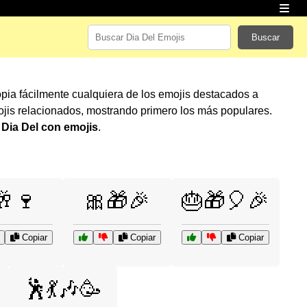
Buscar
opia fácilmente cualquiera de los emojis destacados a
jis relacionados, mostrando primero los más populares.
r
Dia Del con emojis
.
🥂🍷
🎀🎁🎉
🎂🎁🎈🎉
Copiar
Copiar
Copiar
🕺💃🎶🥳