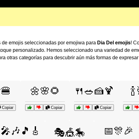
s de emojis seleccionadas por emojiwa para
Dia Del emojis
! C
 toque personalizado. Hemos seleccionado una variedad de emo
a otras categorías para descubrir aún más formas de expresa
🍔
🌼🌸🌻
🍴🥗🍰🍹
🍾
Copiar
Copiar
Copiar
🎤🎶🎵🎸
📅🎊🎉
🎭🎪🎠