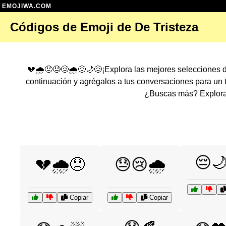
EMOJIWA.COM
Códigos de Emoji de De Tristeza
💔🌧️😞😓😢🌧️😔🌙😢¡Explora las mejores selecciones
continuación y agrégalos a tus conversaciones para un
¿Buscas más? Explora 
😔
💔🌧️😞
😓😢🌧️
Copiar
Copiar