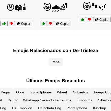
😿🐾🌿
😩📖🕯️
😿🌧️🌈
Copiar
Copiar
Copiar
Emojis Relacionados con De-Tristeza
Pena
Últimos Emojis Buscados
Y Pegar
Oops
Zorro Iphone
Wheel
Cubiertos
Fuego Cop
l
Drunk
Whatsapp Sacando La Lengua
Emotions
Silbato
 Png
De Empollon
Chincheta Png
Zfont Iphone
Ketchup