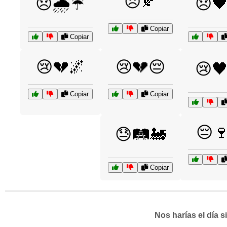
😞🍂
😞🌧️☔
😞🖤
Copiar
Copiar
😢💔🌌
😢💔😔
😢🖤
Copiar
Copiar
😔
😓🛤️🚂
Copiar
Nos harías el día 