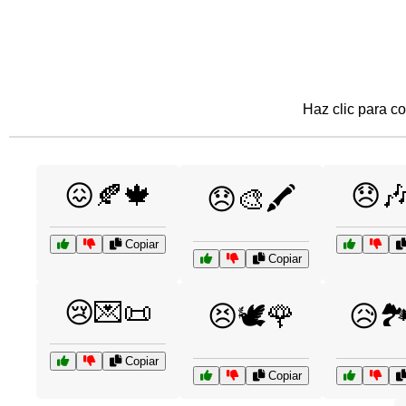
Haz clic para co
😖🍂🍁
😞
😞🎨🖍️
Copiar
Copiar
😢💌📜
😣🕊️🌹
😥🏞
Copiar
Copiar