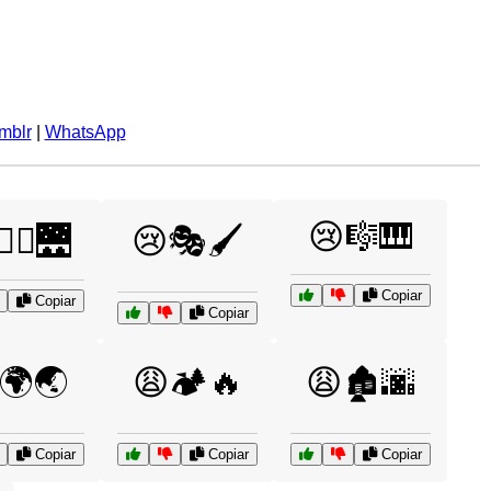
mblr
|
WhatsApp
😢🎼🎹
‍♂️🌉
😢🎭🖌️
Copiar
Copiar
Copiar
🌍🌏
😩🏕️🔥
😩🏚️🌆
Copiar
Copiar
Copiar