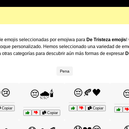
 de emojis seleccionadas por emojiwa para
De Tristeza emojis
!
 toque personalizado. Hemos seleccionado una variedad de emo
otras categorías para descubrir aún más formas de expresar
D
Pena
😢
😔🍂🖤
😔🌧️🕯️
😔
Copiar
Copiar
Copiar