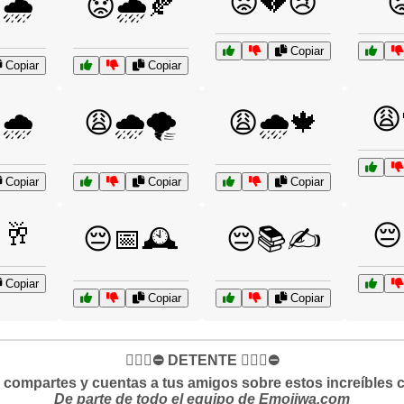
😟💔😢

🌧️
😟🌧️🍂
Copiar
Copiar
Copiar
😩
🌧️
😩🌧️🌪️
😩🌧️🍁
Copiar
Copiar
Copiar
🥂
😔
😔📅🕰️
😔📚✍️
Copiar
Copiar
Copiar
✋🏻🛑⛔️ DETENTE ✋🏻🛑⛔️
si compartes y cuentas a tus amigos sobre estos increíbles 
De parte de todo el equipo de Emojiwa.com