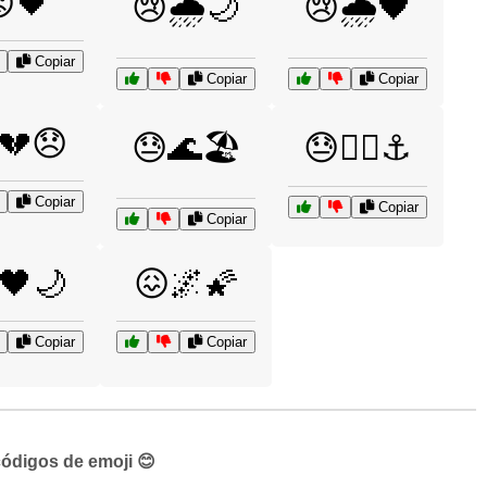
🖤
😢🌧️🌙
😢🌧️🖤
Copiar
Copiar
Copiar
💔😞
😓🌊🏖️
😓🏴‍☠️⚓
Copiar
Copiar
Copiar
🖤🌙
😖🌌🌠
Copiar
Copiar
códigos de emoji 😊