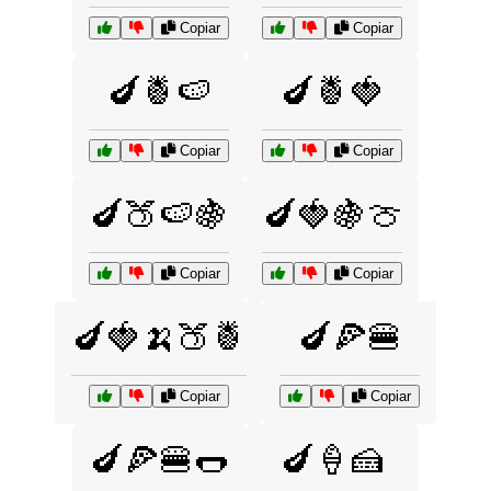
Copiar
Copiar
🍆🍍🍉
🍆🍍🍓
Copiar
Copiar
🍆🍑🍉🍇
🍆🍓🍇🍈
Copiar
Copiar
🍆🍓🍌🍑🍍
🍆🍕🍔
Copiar
Copiar
🍆🍕🍔🌭
🍆🍦🍰