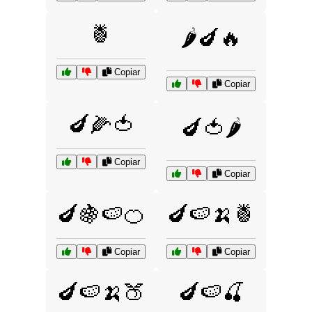
🍍
🌶️🍆🔥
Copiar
Copiar
🍆🌽🍅
🍆🍅🌶️
Copiar
Copiar
🍆🍇🍉🍊
🍆🍉🍌🍍
Copiar
Copiar
🍆🍉🍌🍑
🍆🍉🍒