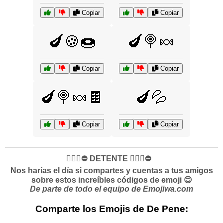
Copiar
Copiar
🍆🍪🍩
🍆🍭🍬
Copiar
Copiar
🍆🍭🍬🍫
🍆💦
Copiar
Copiar
✋🏻🛑⛔️ DETENTE ✋🏻🛑⛔️
Nos harías el día si compartes y cuentas a tus amigos
sobre estos increíbles códigos de emoji 😊
De parte de todo el equipo de Emojiwa.com
Comparte los Emojis de De Pene: