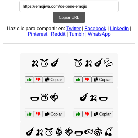
Copiar URL
Haz clic para compartir en:
Twitter
|
Facebook
|
LinkedIn
|
Pinterest
|
Reddit
|
Tumblr
|
WhatsApp
🍌🍑🍆
🍑🍌🍆💦
Copiar
Copiar
🌭🍑🍓
🍆🍌🌭
Copiar
Copiar
🍆🍌🍑🍍🍓🌭🍉🍇🍒