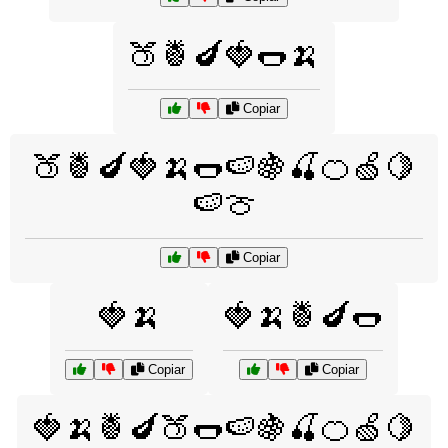
🍑🍍🍆🍓🌭🍌
Copiar
🍑🍍🍆🍓🍌🌭🍉🍇🍒🍊🍏🍋
🍉🍈
Copiar
🍓🍌
🍓🍌🍍🍆🌭
Copiar
Copiar
🍓🍌🍍🍆🍑🌭🍉🍇🍒🍊🍏🍋