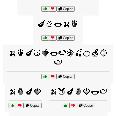
Copiar
🍆🍑🌭🍌🍍
Copiar
🍌🍍🍆🍑🍓🌭🍉🍇🍒🍊🍏🍋
🍉
Copiar
🍌🍍🍆🍓
🍌🍑🍆🍍🍓🌭🍉
Copiar
Copiar