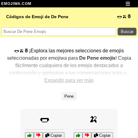
EMOJIWA.COM
🌭🍌🍍
Códigos de Emoji de De Pene
Buscar
🌭🍌🍍¡Explora las mejores selecciones de emojis
seleccionadas por emojiwa para
De Pene emojis
! Copia
fácilmente cualquiera de los emojis destacados a
continuación y agrégalos a tus conversaciones para un
toque personalizado. Hemos seleccionado una variedad
Expandir para ver más
de emojis relacionados, mostrando primero los más
populares. ¿Buscas más? Explora otras categorías para
Pene
descubrir aún más formas de expresar
De Pene con
emojis
.
🌭
🍌
Copiar
Copiar