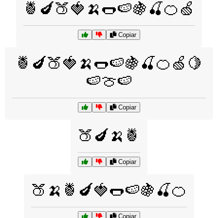
🍍🍆🍑🍓🍌🌭🍉🍇🍒🍊🍏
Copiar
🍍🍆🍑🍓🍌🌭🍉🍇🍒🍊🍏🍋
🍉🍈🍉
Copiar
🍑🍆🍌🍍
Copiar
🍑🍌🍍🍆🍓🌭🍉🍇🍒🍊
Copiar