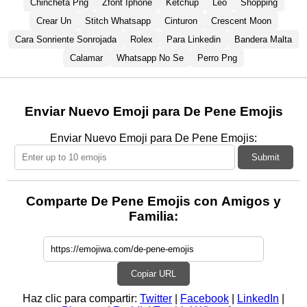
Chincheta Png
Zfont Iphone
Ketchup
Leo
Shopping
Crear Un
Stitch Whatsapp
Cinturon
Crescent Moon
Cara Sonriente Sonrojada
Rolex
Para Linkedin
Bandera Malta
Calamar
Whatsapp No Se
Perro Png
Enviar Nuevo Emoji para De Pene Emojis
Enviar Nuevo Emoji para De Pene Emojis:
Submit
Comparte De Pene Emojis con Amigos y
Familia:
Copiar URL
Haz clic para compartir:
Twitter
|
Facebook
|
LinkedIn
|