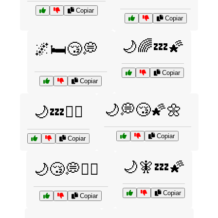
Copiar
Copiar
🌙🌈💤🌠
🌌🛏️😴💭
Copiar
Copiar
🌙💭😴🌠🌼
🌙💤🧘‍♂️
Copiar
Copiar
🌙🧚💤🌠
🌙😴💭🧘‍♀️
Copiar
Copiar