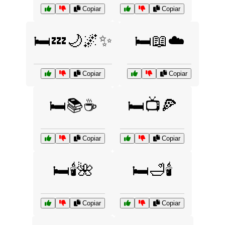
Copiar
Copiar
🛏️💤🌙🌌✨
🛏️📖☁️
Copiar
Copiar
🛏️📚☕
🛏️📺🍕
Copiar
Copiar
🛏️🕯️🌺
🛏️🛁🕯️
Copiar
Copiar