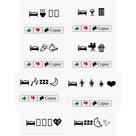
🛌🍷🍫
🛌🍵💆‍♀️
Copiar
Copiar
🛌🎉🥳
🛌🎥🍿
Copiar
Copiar
🛌🎶💤🌙
🛌👨‍👩‍👧❤️
Copiar
Copiar
🛌👩‍❤️‍👨💖
🛌💤🌜✨