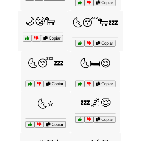
Copiar
🌙😴🐑
🌜😴🐑💤
Copiar
Copiar
🌜😴💤
🌜🛏️😌
Copiar
Copiar
💤🌌😌
🌜⭐
Copiar
Copiar