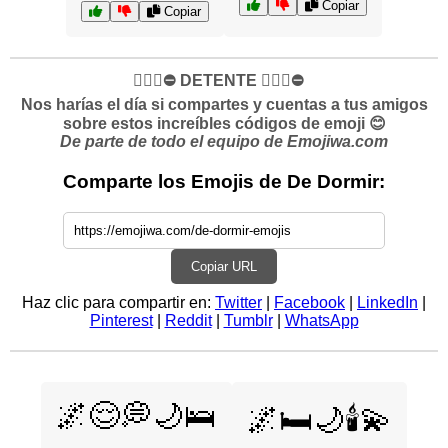
Copiar
Copiar
✋🏻🛑⛔️ DETENTE ✋🏻🛑⛔️
Nos harías el día si compartes y cuentas a tus amigos
sobre estos increíbles códigos de emoji 😊
De parte de todo el equipo de Emojiwa.com
Comparte los Emojis de De Dormir:
Copiar URL
Haz clic para compartir en:
Twitter
|
Facebook
|
LinkedIn
|
Pinterest
|
Reddit
|
Tumblr
|
WhatsApp
🌌😌💭🌙🛌
🌌🛏️🌙🕯️💫