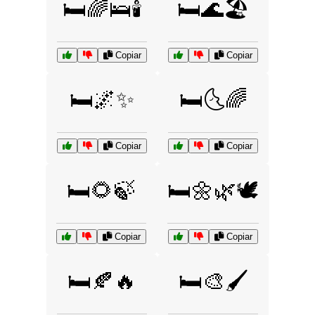
🛏️🌈🛌🕯️
🛏️🌊🏖️
Copiar
Copiar
🛏️🌌✨
🛏️🌜🌈
Copiar
Copiar
🛏️🌻🍃
🛏️🌼🌿🕊️
Copiar
Copiar
🛏️🍂🔥
🛏️🎨🖌️