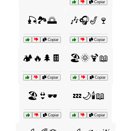
Copiar
🎣🏞️🌅
🎶🎧🎷🍷
Copiar
Copiar
🏕️🔥🌲🍫
🏖️🌞🍹📖
Copiar
Copiar
🏖️👙🕶️
💤🌙🕯️📖
Copiar
Copiar