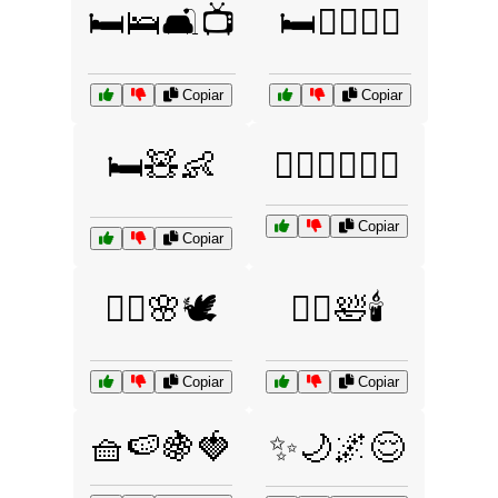
🛏️🛌🛋️📺
🛏️🧖‍♀️💆‍♂️
Copiar
Copiar
🛏️🧸👶
🧖‍♂️💆‍♀️🧖‍♀️
Copiar
Copiar
🧘‍♀️🌸🕊️
🧘‍♀️🛀🕯️
Copiar
Copiar
🧺🍉🍇🍓
✨🌙🌌😌