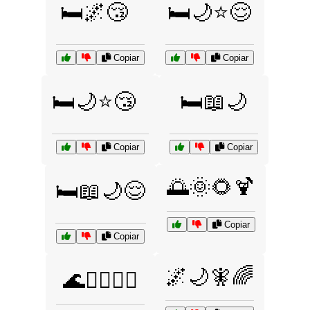
🛏️🌌😴
🛏️🌙⭐😌
Copiar
Copiar
🛏️🌙⭐😴
🛏️📖🌙
Copiar
Copiar
🌅🌞🌻🍹
🛏️📖🌙😌
Copiar
Copiar
🌌🌙🧚🌈
🌊🏄‍♀️🏄‍♂️