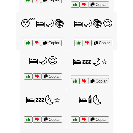
Copiar
😴🛌🌙📚
🛌🌙📚😌
Copiar
Copiar
🛌🌙😌
🛌💤🌙⭐
Copiar
Copiar
🛌💤🌜⭐
🛌🕯️🌜
Copiar
Copiar