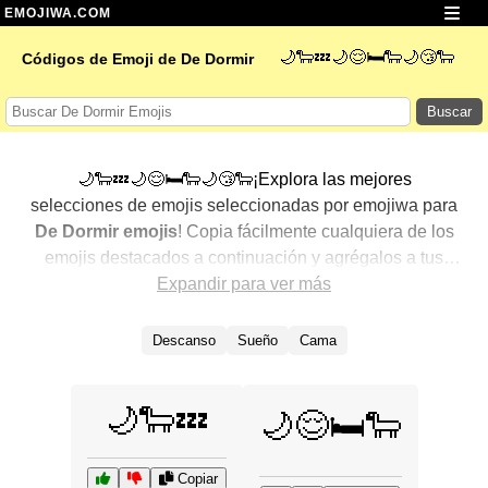
EMOJIWA.COM
🌙🐑💤🌙😌🛏️🐑🌙😴🐑
Códigos de Emoji de De Dormir
Buscar
🌙🐑💤🌙😌🛏️🐑🌙😴🐑¡Explora las mejores
selecciones de emojis seleccionadas por emojiwa para
De Dormir emojis
! Copia fácilmente cualquiera de los
emojis destacados a continuación y agrégalos a tus
conversaciones para un toque personalizado. Hemos
Expandir para ver más
seleccionado una variedad de emojis relacionados,
mostrando primero los más populares. ¿Buscas más?
Descanso
Sueño
Cama
Explora otras categorías para descubrir aún más formas
de expresar
De Dormir con emojis
.
🌙🐑💤
🌙😌🛏️🐑
Copiar