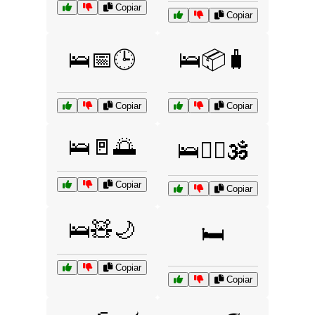
Copiar
Copiar
🛌📅🕒
🛌📦🧳
Copiar
Copiar
🛌🚪🌅
🛌🧘‍♂️🕉️
Copiar
Copiar
🛌🧸🌙
🛏️
Copiar
Copiar