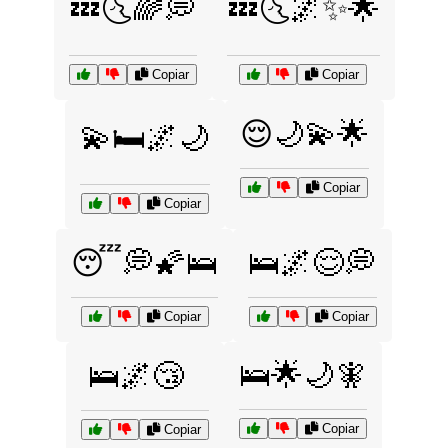
💤🌜🌈💭
💤🌜🌌✨🌟
Copiar
Copiar
😌🌙💫🌟
💫🛏️🌌🌙
Copiar
Copiar
😴💭🌠🛌
🛌🌌😌💭
Copiar
Copiar
🛌🌟🌙🧚
🛌🌌😴
Copiar
Copiar