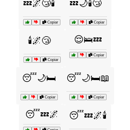
💤🌌😴🕯️
💤🌙🕯️😴
Copiar
Copiar
😌🛌💤
🕯️🌌😴
Copiar
Copiar
😴🌙🛏️
😴🌙🛏️📖
Copiar
Copiar
😴💤🌌
😴💤🌌🕯️
Copiar