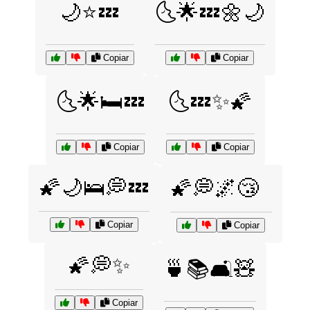
🌙⭐💤
🌜🌟💤🌼🌙
Copiar
Copiar
🌜🌟🛏️💤
🌜💤✨🌠
Copiar
Copiar
🌠🌙🛌💭💤
🌠💭🌌😴
Copiar
Copiar
🌠💭✨
🍵📚🛋️🧸
Copiar