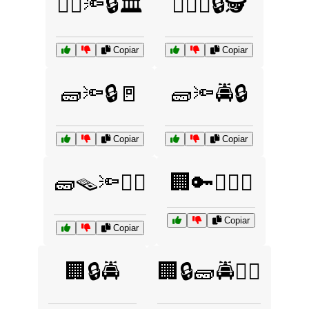
🧑‍⚖️🔦🔒🏛️
🧑‍⚖️⚖️🔒🕵️
Copiar
Copiar
🧱🔦🔒🚪
🧱🔦🚔🔒
Copiar
Copiar
🧱🪤🔦🧑‍✈️
🏢🔑👨‍⚖️⚖️
Copiar
Copiar
🏢🔒🚔
🏢🔒🧱🚔👮‍♀️