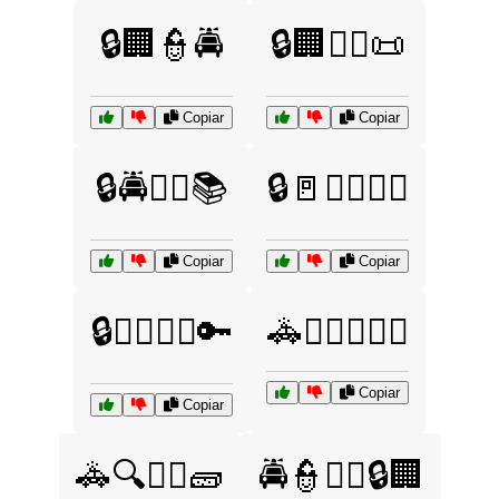
🔒🏢👮🚔
🔒🏢🧑‍⚖️📜
Copiar
Copiar
🔒🚔🧑‍⚖️📚
🔒🚪👮‍♂️🧑‍⚖️
Copiar
Copiar
🔒🧑‍⚖️👨‍⚖️🔑
🚓👮‍♀️🧑‍⚖️⚖️
Copiar
Copiar
🚓🔍👮‍♀️🧱
🚔👮👨‍⚖️🔒🏢