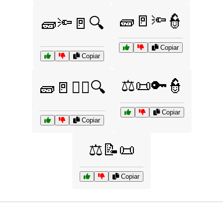
🧱🚪🔦👮
🧱🔦🚪🔍
Copiar
Copiar
⚖️📜🔑👮
🧱🚪🕵️‍♀️🔍
Copiar
Copiar
⚖️📝📜
Copiar