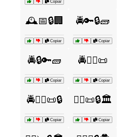
Copiar
🕰️📅🔒🏢
🚔🔑🔒🧱
Copiar
Copiar
🚔🔒🔑🧱
🚔🧑‍⚖️📜
Copiar
Copiar
🚔🧑‍⚖️📜🔒
🧑‍⚖️📜🔒🏛️
Copiar
Copiar