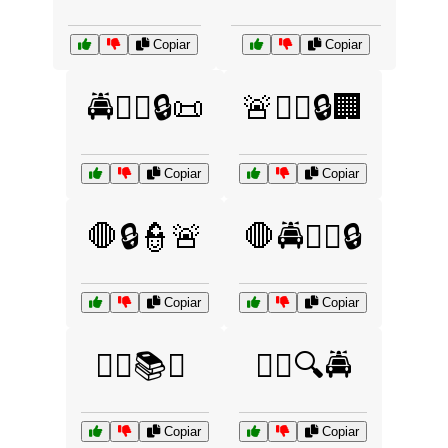
Copiar
Copiar
🚔🧑‍⚖️🔒📜
🚨👮‍♀️🔒🏢
Copiar
Copiar
🛑🔒👮🚨
🛑🚔👮‍♂️🔒
Copiar
Copiar
🧑‍⚖️📚⚖️
🧑‍⚖️🔍🚔
Copiar
Copiar