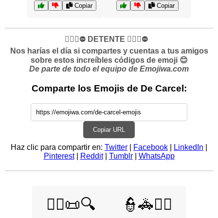
Copiar
Copiar
✋🏻🛑⛔️ DETENTE ✋🏻🛑⛔️
Nos harías el día si compartes y cuentas a tus amigos
sobre estos increíbles códigos de emoji 😊
De parte de todo el equipo de Emojiwa.com
Comparte los Emojis de De Carcel:
Copiar URL
Haz clic para compartir en:
Twitter
|
Facebook
|
LinkedIn
|
Pinterest
|
Reddit
|
Tumblr
|
WhatsApp
👨‍⚖️📜🔍
👮🚓🧑‍⚖️