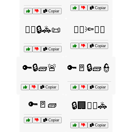
Copiar
Copiar
👮‍♂️🔒🚓📜
👮‍♂️🔦🕵️‍♂️
Copiar
Copiar
🔑🔒🧱🚨
🔑🚪🔒🧱👮
Copiar
Copiar
🔑🚪🧱
🔒🏢👨‍⚖️🚓
Copiar
Copiar