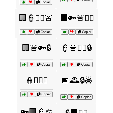
Copiar
🏢👮🧑‍✈️🚨
🏢🔑🚨🧑‍✈️
Copiar
Copiar
🏢🚨🔑🔒
👮🚨🧑‍⚖️🔒
Copiar
Copiar
👮🧑‍⚖️⚖️
📅🕰️🔒🚔
Copiar
Copiar
🔑🏢👮⚖️