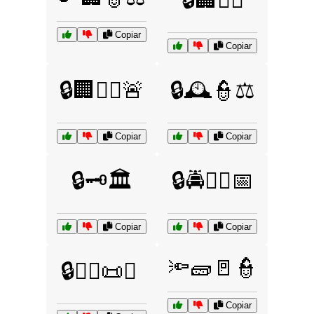
🔒🏢🧑‍✈️
Copiar
Copiar
🔒🏢🧑‍✈️🚨
🔒🕰️👮⚖️
Copiar
Copiar
🔒🗝️🏛️
🔒🚔🧑‍⚖️📅
Copiar
Copiar
🔦🧱🚪👮
🔒🧑‍⚖️📜⚖️
Copiar