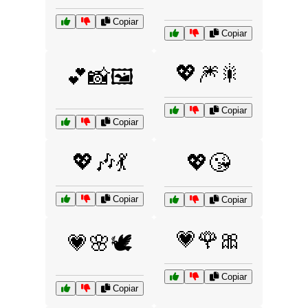
Copiar
Copiar
💖🎆🎇
💕📸🖼️
Copiar
Copiar
💖🎶💃
💖😘
Copiar
Copiar
💗🌹🎀
💗🌸🕊️
Copiar
Copiar