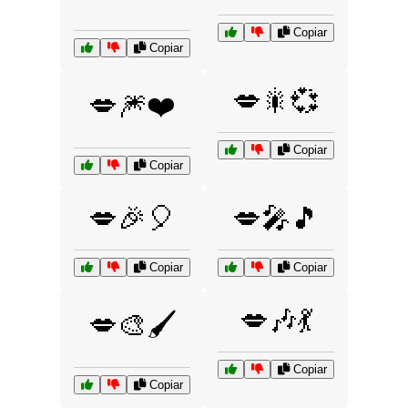
Copiar
Copiar
💋🎇💞
💋🎆❤️
Copiar
Copiar
💋🎉🎈
💋🎤🎵
Copiar
Copiar
💋🎶💃
💋🎨🖌️
Copiar
Copiar