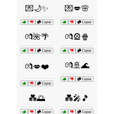
💌🌙✨
💌💋🌸
Copiar
Copiar
💏🌺🌴
💏🎡🍿
Copiar
Copiar
💏🚢🌊
💏💋❤️
Copiar
Copiar
💑🌅
💑🎤🎵
Copiar
Copiar