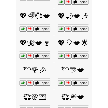
Copiar
💖🌈💞💋
💖🌙💋🎶
Copiar
Copiar
💖🌺💋🍷
💖🎈💋🌟
Copiar
Copiar
💘🌹🎉
💘🎊💋
Copiar
Copiar
💞🌸💌
💞🎆💋