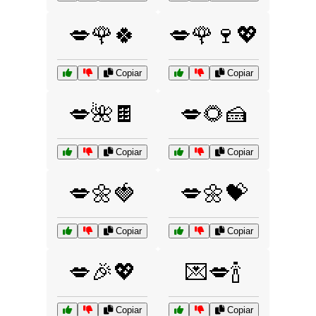
💋🌹🍀
💋🌹🍷💖
Copiar
Copiar
💋🌺🍫
💋🌻🍰
Copiar
Copiar
💋🌼🍓
💋🌼💝
Copiar
Copiar
💋🎉💖
💌💋🍾
Copiar
Copiar