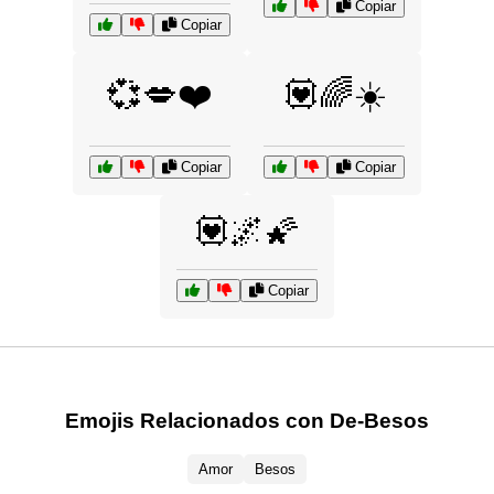
Copiar
Copiar
💞💋❤️
💟🌈☀️
Copiar
Copiar
💟🌌🌠
Copiar
Emojis Relacionados con De-Besos
Amor
Besos