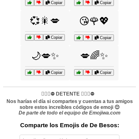
Copiar
Copiar
💞🎇💋
😘🌹💖
Copiar
Copiar
🌙💋✨
💋🌈✨
Copiar
Copiar
✋🏻🛑⛔️ DETENTE ✋🏻🛑⛔️
Nos harías el día si compartes y cuentas a tus amigos
sobre estos increíbles códigos de emoji 😊
De parte de todo el equipo de Emojiwa.com
Comparte los Emojis de De Besos: