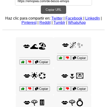
Copiar URL
Haz clic para compartir en:
Twitter
|
Facebook
|
LinkedIn
|
Pinterest
|
Reddit
|
Tumblr
|
WhatsApp
💋🌌✨
💋🌊🏖️
Copiar
Copiar
💋🌟💞
💋🌷💌
Copiar
Copiar
💋🌹🍫
💋🌹💍