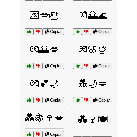
💌💋🎂
💏🌅🌊
Copiar
Copiar
💏🌅💋
💏🌸🍨
Copiar
Copiar
💏💕🌙
💑🌙💋
Copiar
Copiar
💑🍇🍷💋
💑🍷🍽️
Copiar