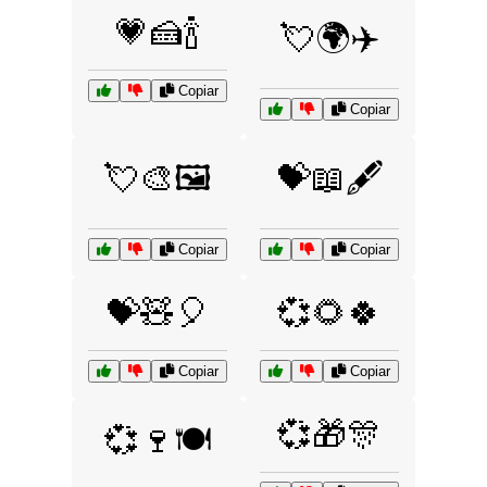
💗🍰🍾
💘🌍✈️
Copiar
Copiar
💘🎨🖼️
💝📖🖋️
Copiar
Copiar
💝🧸🎈
💞🌻🍀
Copiar
Copiar
💞🎁🎊
💞🍷🍽️