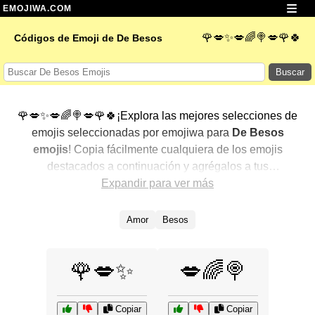
EMOJIWA.COM
🌹💋✨💋🌈🍭💋🌹🍀
Códigos de Emoji de De Besos
Buscar
🌹💋✨💋🌈🍭💋🌹🍀¡Explora las mejores selecciones de
emojis seleccionadas por emojiwa para
De Besos
emojis
! Copia fácilmente cualquiera de los emojis
destacados a continuación y agrégalos a tus
conversaciones para un toque personalizado. Hemos
Expandir para ver más
seleccionado una variedad de emojis relacionados,
mostrando primero los más populares. ¿Buscas más?
Amor
Besos
Explora otras categorías para descubrir aún más formas
de expresar
De Besos con emojis
.
🌹💋✨
💋🌈🍭
Copiar
Copiar