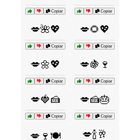
Copiar
Copiar
💋🌺💖
💋🌻💖
Copiar
Copiar
💋🌼💖
💋🍇🍷
Copiar
Copiar
💋🍓🍰
💋🍰🎂
Copiar
Copiar
💋🍾🥂
💋🍷🍽️