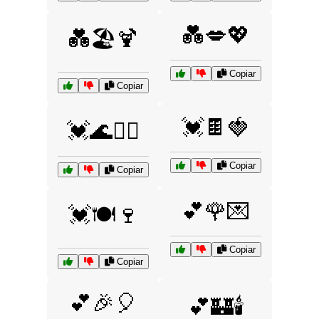
💑💋💖
💑🏖️🍹
Copiar
Copiar
💓🍫🍓
💓🌊🏄‍♀️
Copiar
Copiar
💕🌹💌
💓🍽️🍷
Copiar
Copiar
💕🎉🎈
💕🏰🕯️