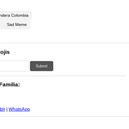
ndera Colombia
Sad Meme
ojis
Submit
amilia:
blr
|
WhatsApp