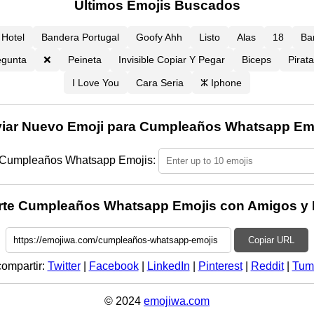
Últimos Emojis Buscados
Hotel
Bandera Portugal
Goofy Ahh
Listo
Alas
18
Ba
egunta
❌
Peineta
Invisible Copiar Y Pegar
Biceps
Pirata
I Love You
Cara Seria
ⵣ Iphone
iar Nuevo Emoji para Cumpleaños Whatsapp Em
 Cumpleaños Whatsapp Emojis:
te Cumpleaños Whatsapp Emojis con Amigos y F
Copiar URL
compartir:
Twitter
|
Facebook
|
LinkedIn
|
Pinterest
|
Reddit
|
Tum
© 2024
emojiwa.com