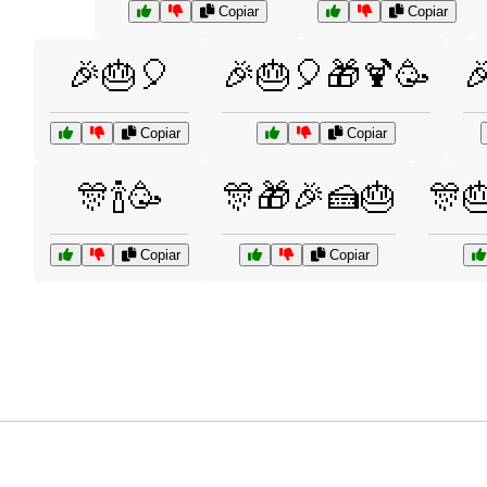
Copiar
Copiar
🎉🎂🎈
🎉🎂🎈🎁🍹🥳

Copiar
Copiar
🎊🍾🥳
🎊🎁🎉🍰🎂
🎊
Copiar
Copiar