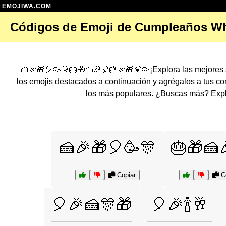
EMOJIWA.COM
Códigos de Emoji de Cumpleaños W
🍰🎉🎁🎈🥳🎊🎂🎁🍰🎉🎈🎂🎉🎁🍹🥳¡Explora las mejores 
los emojis destacados a continuación y agrégalos a tus 
los más populares. ¿Buscas más? Explo
🍰🎉🎁🎈🥳🎊
🎂🎁🍰
Copiar
Co
🎈🎉🍰🎊🎁
🎈🎉🍾🥂