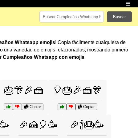
Buscar
eaños Whatsapp emojis
! Copia fácilmente cualquiera de
o una variedad de emojis relacionados, mostrando primero
ar
Cumpleaños Whatsapp con emojis
.
🎂🎊🎉🍰
🎈🎂🎉🍰🎊
Copiar
Copiar
🥳
🎉🍰🎈🥳
🎉🍾🎂🥳