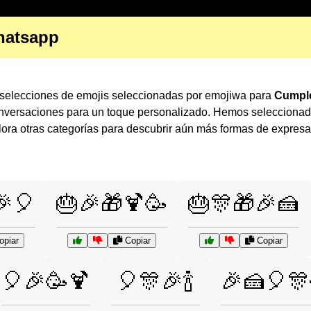
hatsapp
selecciones de emojis seleccionadas por emojiwa para
Cumpl
conversaciones para un toque personalizado. Hemos seleccionad
ra otras categorías para descubrir aún más formas de expres
🎉🎈
🎂🎉🎁🍹🥳
🎂🎊🎁🎉🍰
piar
Copiar
Copiar
🎈🎉🥳🍹
🎈🎊🎉🍾
🎉🍰🎈🎊