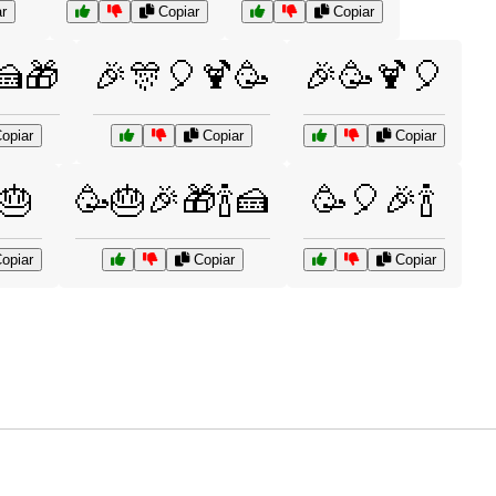
r
Copiar
Copiar
🍰🎁
🎉🎊🎈🍹🥳
🎉🥳🍹🎈
opiar
Copiar
Copiar
🎂
🥳🎂🎉🎁🍾🍰
🥳🎈🎉🍾
opiar
Copiar
Copiar