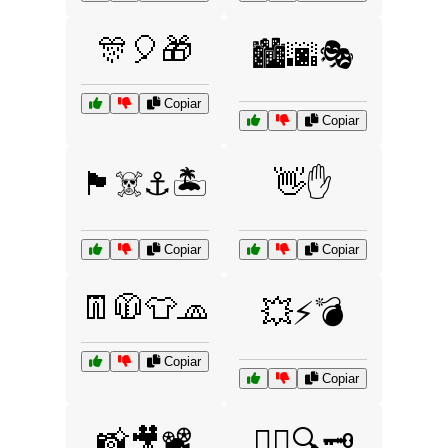
🎊🎈🎁
🏙️🌆🎭
Copiar
Copiar
🏴‍☠️⚓🏝️
👋✋
Copiar
Copiar
👖🧥👕🧢
💥⚡💣
Copiar
Copiar
📸🎥📽️
🕵️‍♂️🔍🗝️