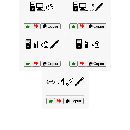
🖥️💻🎨
🖥️💻🖱️🖊️
Copiar
Copiar
🖥️📊🎨🖍️
🖥️📱🎨
Copiar
Copiar
✏️📐📏🖍️
Copiar