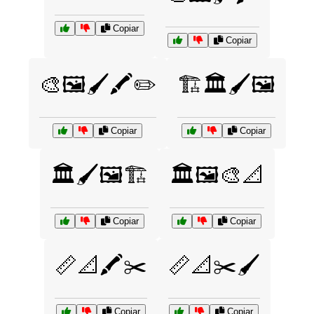
Copiar
Copiar
🎨🖼️🖌️🖍️✏️
🏗️🏛️🖌️🖼️
Copiar
Copiar
🏛️🖌️🖼️🏗️
🏛️🖼️🎨📐
Copiar
Copiar
📏📐🖍️✂️
📏📐✂️🖌️
Copiar
Copiar