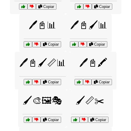
Copiar
Copiar
🖊️📓📊
🖊️📓🖌️📊
Copiar
Copiar
🖊️📓🖌️📏📊
🖊️📓🖍️
Copiar
Copiar
🖌️🎨🖼️🎭
🖌️📏✂️
Copiar
Copiar