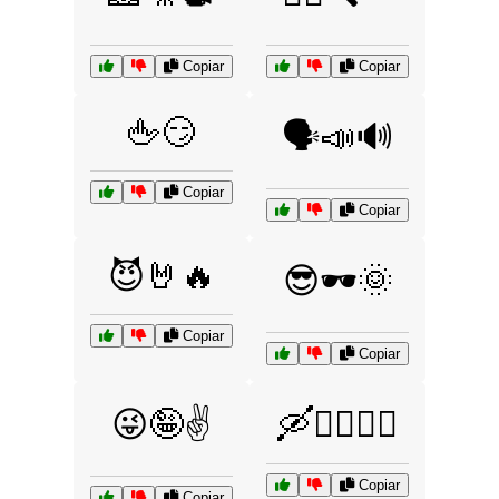
Copiar
Copiar
🖕😏
🗣️📣🔊
Copiar
Copiar
😈🤘🔥
😎🕶️🌞
Copiar
Copiar
😜🤪✌️
🛶🏄‍♂️🏊‍♀️
Copiar
Copiar