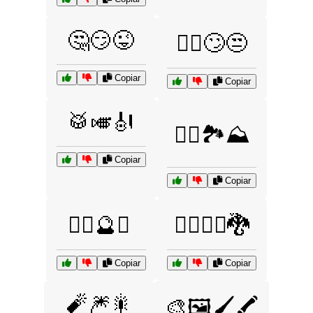
🤔😏😜
🤷‍♂️🙄😒
Copiar
Copiar
🥁🎺🎻
🧗‍♂️🏞️⛰️
Copiar
Copiar
🧙‍♀️🔮✨
🧙‍♂️🧚‍♀️🐉
Copiar
Copiar
🧨🎆🎇
🎨🖼️🖌️🖍️