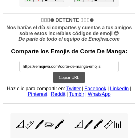
✋🏻🛑⛔️ DETENTE ✋🏻🛑⛔️
Nos harías el día si compartes y cuentas a tus amigos
sobre estos increíbles códigos de emoji 😊
De parte de todo el equipo de Emojiwa.com
Comparte los Emojis de Corte De Manga:
Copiar URL
Haz clic para compartir en:
Twitter
|
Facebook
|
LinkedIn
|
Pinterest
|
Reddit
|
Tumblr
|
WhatsApp
📐📏🖊️✏️🖍️
📐🖊️🖍️📏📊