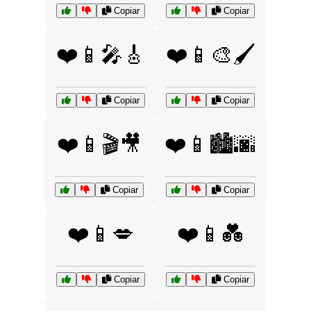
Copiar
Copiar
❤️📱🎤🎸
❤️📱🎨🖌️
Copiar
Copiar
❤️📱🎬🎥
❤️📱🏙️🌆
Copiar
Copiar
❤️📱💋
❤️📱💑
Copiar
Copiar