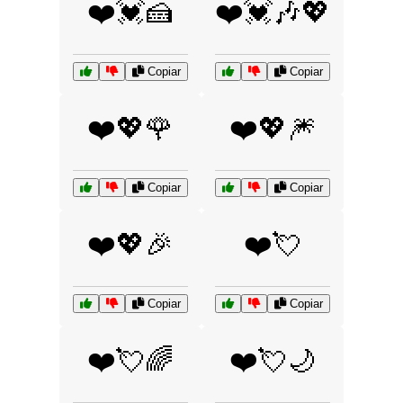
❤️💓🍰
❤️💓🎶💖
Copiar
Copiar
❤️💖🌹
❤️💖🎆
Copiar
Copiar
❤️💖🎉
❤️💘
Copiar
Copiar
❤️💘🌈
❤️💘🌙