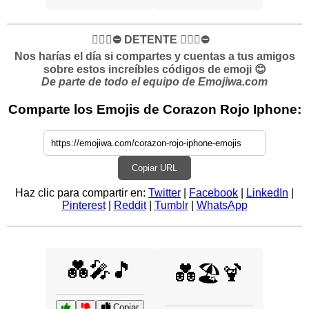
✋🏻🛑⛔️ DETENTE ✋🏻🛑⛔️
Nos harías el día si compartes y cuentas a tus amigos
sobre estos increíbles códigos de emoji 😊
De parte de todo el equipo de Emojiwa.com
Comparte los Emojis de Corazon Rojo Iphone:
Copiar URL
Haz clic para compartir en:
Twitter
|
Facebook
|
LinkedIn
|
Pinterest
|
Reddit
|
Tumblr
|
WhatsApp
💑🎤🎵
💑🏖️🍹
Copiar