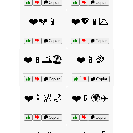
Copiar
Copiar
❤️💔📱
❤️💖📱💌
Copiar
Copiar
❤️📱🌅🏖️
❤️📱🌈
Copiar
Copiar
❤️📱🌌🌙
❤️📱🌍✈️
Copiar
Copiar