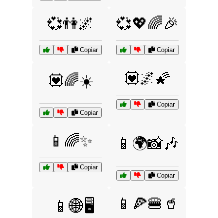
💞👫🌌
💞💖🌈🎉
Copiar
Copiar
💟🌌🌠
💟🌈☀️
Copiar
Copiar
📱🌈✨
📱🌍📸🎶
Copiar
Copiar
📱🍕🍔🥤
📱🌐🖥️