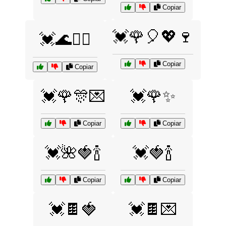
Copiar
💓🌹🎈💖🍷
💓🌊🏄‍♀️
Copiar
Copiar
💓🌹🎊💌
💓🌹✨
Copiar
Copiar
💓🌺🍓🍾
💓🍓🍾
Copiar
Copiar
💓🍫🍓
💓🍫💌