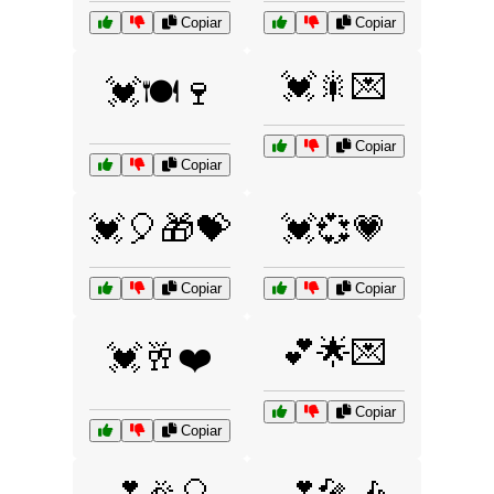
Copiar
Copiar
💓🎇💌
💓🍽️🍷
Copiar
Copiar
💓🎈🎁💝
💓💞💗
Copiar
Copiar
💕🌟💌
💓🥂❤️
Copiar
Copiar