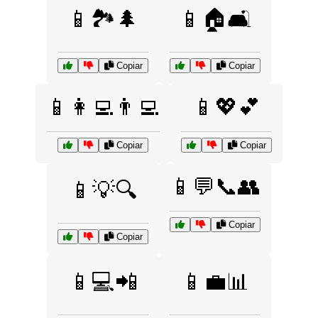
📱🏞️🌲
📱🏠🛋️
Copiar
Copiar
📱👩‍💻👨‍💻
📱💖💕
Copiar
Copiar
📱💬📞👥
📱💡🔍
Copiar
Copiar
📱💻📲
📱💼📊