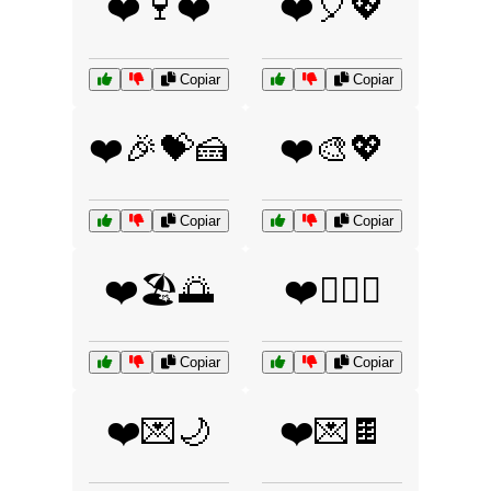
❤️🍷❤️
❤️🎈💖
Copiar
Copiar
❤️🎉💝🍰
❤️🎨💖
Copiar
Copiar
❤️🏖️🌅
❤️👩‍❤️‍👨
Copiar
Copiar
❤️💌🌙
❤️💌🍫