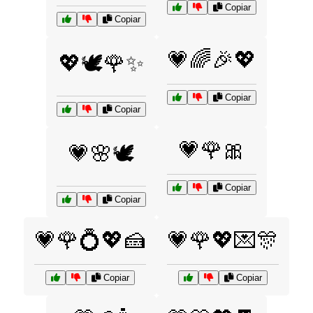
Copiar
Copiar
💗🌈🎉💖
💖🕊️🌹✨
Copiar
Copiar
💗🌹🎀
💗🌸🕊️
Copiar
Copiar
💗🌹💍💖🍰
💗🌹💖💌🎊
Copiar
Copiar