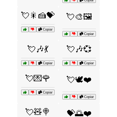
Copiar
💘🎇🍰💝
💘🎨🖼️
Copiar
Copiar
💘🎶💃
💘🎶💞
Copiar
Copiar
💘💌🌹
💘🕊️❤️
Copiar
Copiar
💘🧸🍭
💝🌅❤️