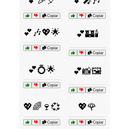
💕🎉🎈
💕🎤🎶
Copiar
Copiar
💕🎶💖🌟
💕🏰🕯️
Copiar
Copiar
💕💍🌟
💕📸🖼️
Copiar
Copiar
💖🌈🍷💞
💖🌹
Copiar
Copiar