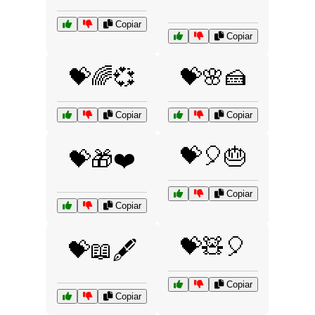
Copiar
Copiar
💝🌈💞
💝🌸🍰
Copiar
Copiar
💝🎈🎂
💝🎁❤️
Copiar
Copiar
💝🧸🎈
💝📖🖋️
Copiar
Copiar