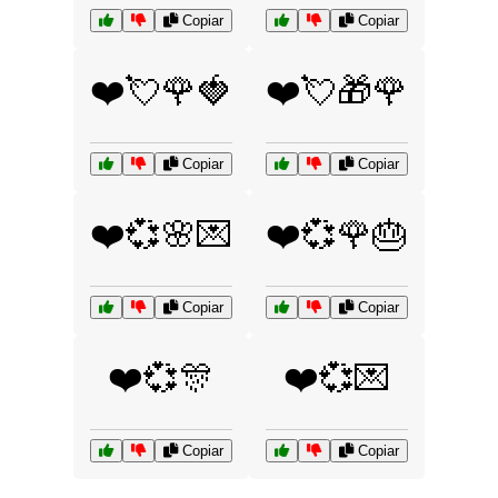
Copiar
Copiar
❤️💘🌹🍓
❤️💘🎁🌹
Copiar
Copiar
❤️💞🌸💌
❤️💞🌹🎂
Copiar
Copiar
❤️💞🎊
❤️💞💌
Copiar
Copiar