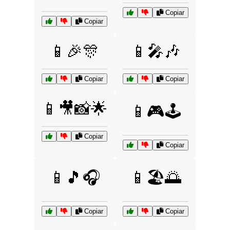
Copiar
Copiar
📱🎉🎊
📱🎤🎶
Copiar
Copiar
📱🎥📸🌟
📱🎮🕹️
Copiar
Copiar
📱🎵🎧
📱🏖️🌅
Copiar
Copiar