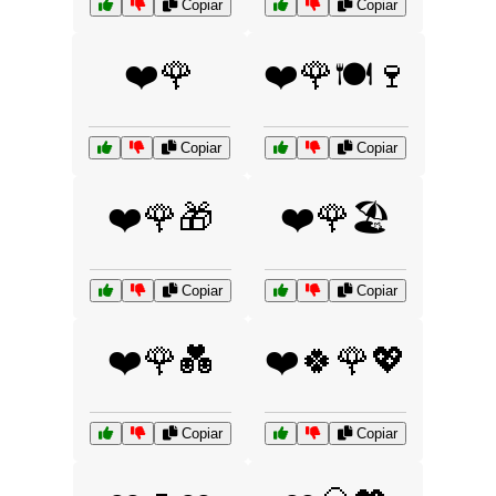
Copiar
Copiar
❤️🌹
❤️🌹🍽️🍷
Copiar
Copiar
❤️🌹🎁
❤️🌹🏖️
Copiar
Copiar
❤️🌹💑
❤️🍀🌹💖
Copiar
Copiar