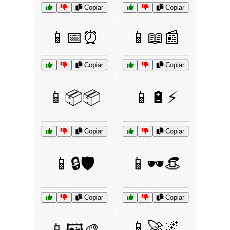
Copiar
Copiar
📱📅⏰
📱📖📰
Copiar
Copiar
📱📦📦
📱🔋⚡
Copiar
Copiar
📱🔒🛡️
📱🕶️👒
Copiar
Copiar
📱🚀🌌
📱🖼️🎨