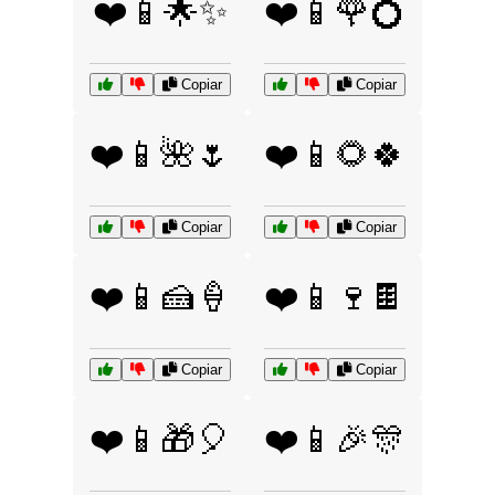
❤️📱🌟✨
❤️📱🌹💍
Copiar
Copiar
❤️📱🌺🌷
❤️📱🌻🍀
Copiar
Copiar
❤️📱🍰🍦
❤️📱🍷🍫
Copiar
Copiar
❤️📱🎁🎈
❤️📱🎉🎊