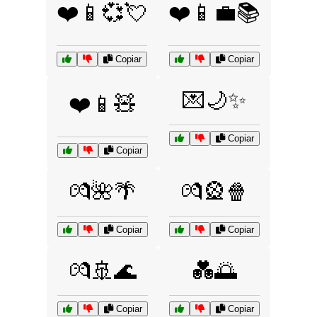
❤️📱💞💘
❤️📱💼📚
Copiar
Copiar
💌🌙✨
❤️📱🧸
Copiar
Copiar
💏🌺🌴
💏🎡🍿
Copiar
Copiar
💏🚢🌊
💑🌅
Copiar
Copiar