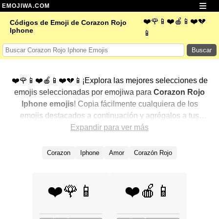
EMOJIWA.COM
❤️🌹📱❤️🍎📱❤️💔
Códigos de Emoji de Corazon Rojo
Iphone
📱
Buscar
❤️🌹📱❤️🍎📱❤️💔📱¡Explora las mejores selecciones de
emojis seleccionadas por emojiwa para
Corazon Rojo
Iphone emojis
! Copia fácilmente cualquiera de los
emojis destacados a continuación y agrégalos a tus
conversaciones para un toque personalizado. Hemos
Expandir para ver más
seleccionado una variedad de emojis relacionados,
mostrando primero los más populares. ¿Buscas más?
Corazon
Iphone
Amor
Corazón Rojo
Explora otras categorías para descubrir aún más formas
de expresar
Corazon Rojo Iphone con emojis
.
❤️🌹📱
❤️🍎📱