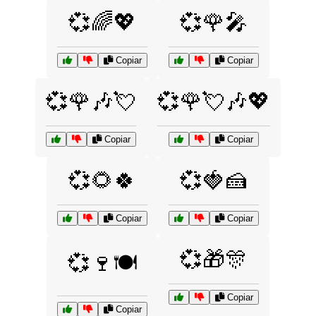
💞🌈💖
💞🌹🎤
Copiar
Copiar
💞🌹🎶💘
💞🌹💘🎶💖
Copiar
Copiar
💞🌻🍀
💞🍓🍰
Copiar
Copiar
💞🎁🎊
💞🍷🍽️
Copiar
Copiar