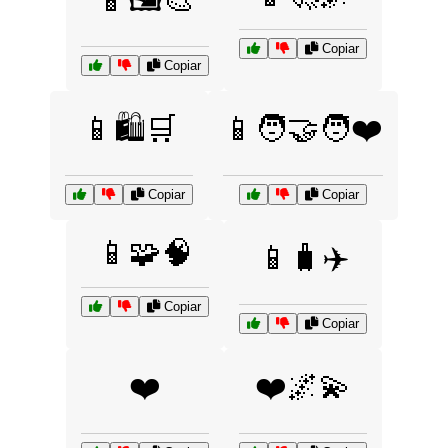
Copiar
Copiar
📱🛍️🛒
📱🧑‍🤝‍🧑❤️
Copiar
Copiar
📱🧩🧠
📱🧳✈️
Copiar
Copiar
❤️
❤️🌌💫