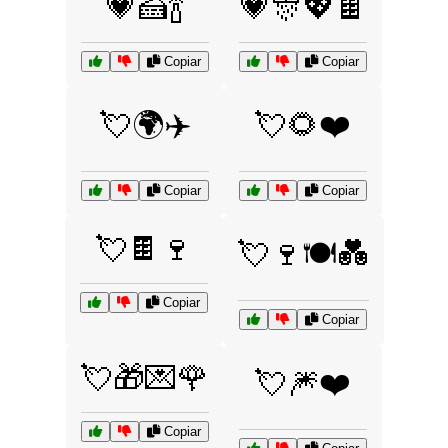
💗🍰🍾
💗🎊💖🍫
Copiar
Copiar
💘🌍✈️
💘🌻❤️
Copiar
Copiar
💘🍫🍷
💘🍷🍽️💑
Copiar
Copiar
💘🎁💌🌹
💘🎆❤️
Copiar