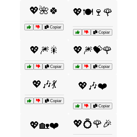
💖🌺🍀
💖🍽️🍷🌹
Copiar
Copiar
💖🎆🎇
💖🎆💝🌹
Copiar
Copiar
💖🎶💃
💖🎶❤️
Copiar
Copiar
💖💍🌹🎉
💖🏡❤️