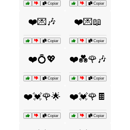
Copiar
Copiar
❤️💌🎶
❤️💌📖
Copiar
Copiar
❤️💍💖
❤️💑🌹🎶
Copiar
Copiar
❤️💓🌹🌟
❤️💓🌹🍫
Copiar
Copiar