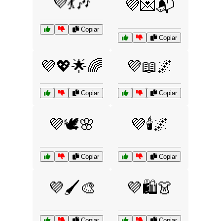
💜💃🎶
💜💌📬
Copiar
Copiar
💜💖🌟🌈
💜📖🌌
Copiar
Copiar
💜🕊️🌸
💜🕯️🌌
Copiar
Copiar
💜🖌️🎨
💜🛍️👗
Copiar
Copiar