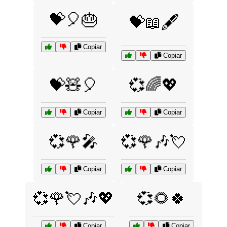
💝🎈🎂
💝📖🖋️
Copiar
Copiar
💝🧸🎈
💞🌈💖
Copiar
Copiar
💞🌹🎤
💞🌹🎶💘
Copiar
Copiar
💞🌹💘🎶💖
💞🌻🍀
Copiar
Copiar