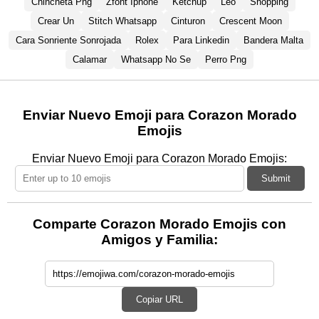
Chincheta Png
Zfont Iphone
Ketchup
Leo
Shopping
Crear Un
Stitch Whatsapp
Cinturon
Crescent Moon
Cara Sonriente Sonrojada
Rolex
Para Linkedin
Bandera Malta
Calamar
Whatsapp No Se
Perro Png
Enviar Nuevo Emoji para Corazon Morado
Emojis
Enviar Nuevo Emoji para Corazon Morado Emojis:
Submit
Comparte Corazon Morado Emojis con
Amigos y Familia:
Copiar URL