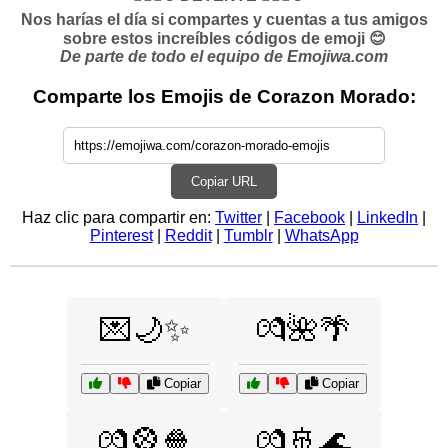
Nos harías el día si compartes y cuentas a tus amigos
sobre estos increíbles códigos de emoji 😊
De parte de todo el equipo de Emojiwa.com
Comparte los Emojis de Corazon Morado:
Copiar URL
Haz clic para compartir en:
Twitter
|
Facebook
|
LinkedIn
|
Pinterest
|
Reddit
|
Tumblr
|
WhatsApp
💌🌙✨
💏🌺🌴
Copiar
Copiar
💏🎡🍿
💏🚢🌊