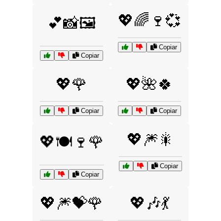
💖🌈🍷💞
💕📸🖼️
Copiar
Copiar
💖🌹
💖🌺🍀
Copiar
Copiar
💖🎆🎇
💖🍽️🍷🌹
Copiar
Copiar
💖🎆💝🌹
💖🎶💃