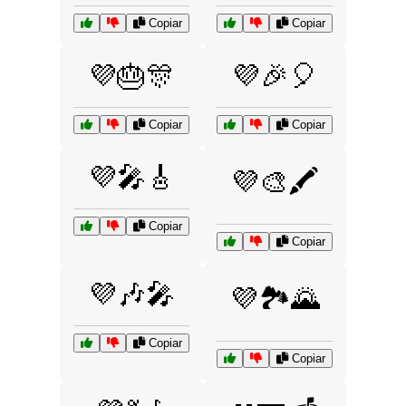
Copiar
Copiar
💜🎂🎊
💜🎉🎈
Copiar
Copiar
💜🎤🎸
💜🎨🖍️
Copiar
Copiar
💜🎶🎤
💜🏞️🌄
Copiar
Copiar