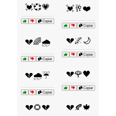
💓💞💗
💓🥂❤️
Copiar
Copiar
💔🌌🌙
💔🌈🌧️
Copiar
Copiar
💔🌹🖤
💔🌧️☔
Copiar
Copiar
💔🌻💔
💔🍂🍁