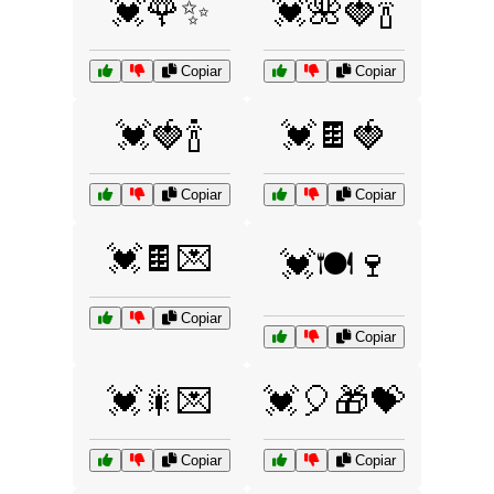
💓🌹✨
💓🌺🍓🍾
Copiar
Copiar
💓🍓🍾
💓🍫🍓
Copiar
Copiar
💓🍫💌
💓🍽️🍷
Copiar
Copiar
💓🎇💌
💓🎈🎁💝
Copiar
Copiar