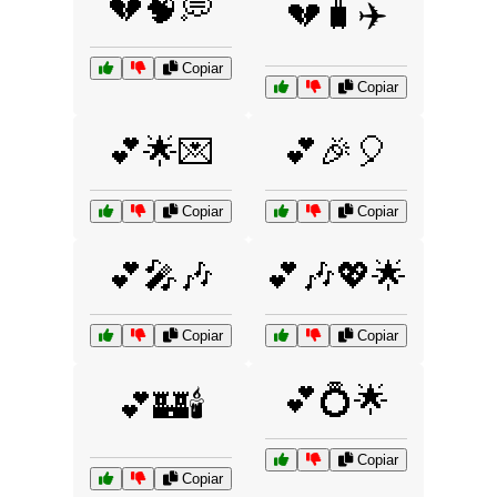
💔🧠💭
💔🧳✈️
Copiar
Copiar
💕🌟💌
💕🎉🎈
Copiar
Copiar
💕🎤🎶
💕🎶💖🌟
Copiar
Copiar
💕💍🌟
💕🏰🕯️
Copiar
Copiar