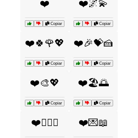
❤️
❤️🌌💫
Copiar
Copiar
❤️🍀🌹💖
❤️🎉💝🍰
Copiar
Copiar
❤️🎨💖
❤️🏖️🌅
Copiar
Copiar
❤️👩‍❤️‍👨
❤️💌📖