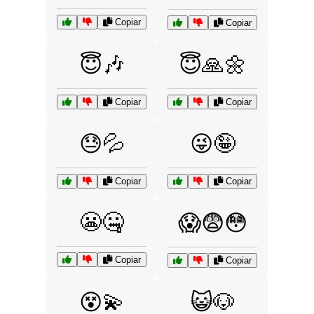
Copiar
Copiar
😇🎶
😇🙏🌼
Copiar
Copiar
😓💦
😜🤪
Copiar
Copiar
😬🤐
😱😨😳
Copiar
Copiar
😵💫
😺🐶