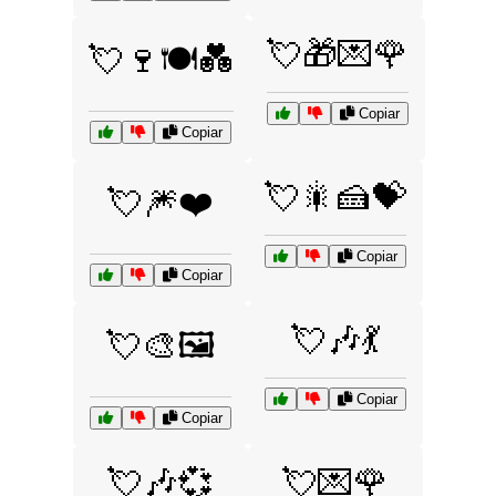
💘🎁💌🌹
💘🍷🍽️💑
Copiar
Copiar
💘🎇🍰💝
💘🎆❤️
Copiar
Copiar
💘🎶💃
💘🎨🖼️
Copiar
Copiar
💘🎶💞
💘💌🌹