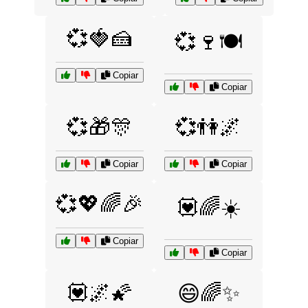
💞🍓🍰
💞🍷🍽️
Copiar
Copiar
💞🎁🎊
💞👫🌌
Copiar
Copiar
💞💖🌈🎉
💟🌈☀️
Copiar
Copiar
💟🌌🌠
😄🌈✨