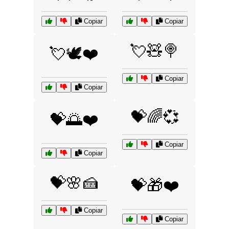
Copiar
Copiar
💘🧸🍭
💘🕊️❤️
Copiar
Copiar
💝🌈💞
💝🌅❤️
Copiar
Copiar
💝🌸🍰
💝🎁❤️
Copiar
Copiar