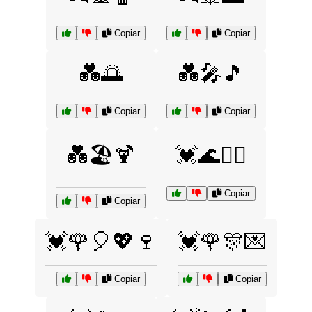
Copiar
Copiar
💑🌅
💑🎤🎵
Copiar
Copiar
💑🏖️🍹
💓🌊🏄‍♀️
Copiar
Copiar
💓🌹🎈💖🍷
💓🌹🎊💌
Copiar
Copiar