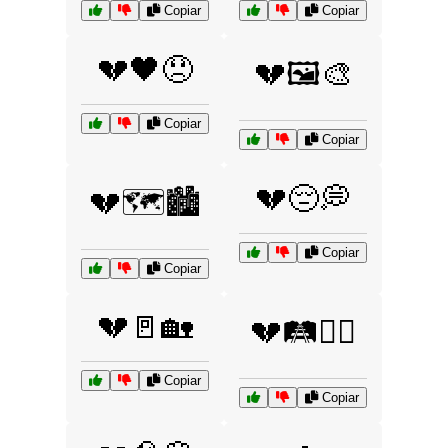
Copiar
Copiar
💔🖤😞
💔🖼️🎨
Copiar
Copiar
💔😔💭
💔🗺️🏙️
Copiar
Copiar
💔🚪🏡
💔🛤️🚶‍♂️
Copiar
Copiar