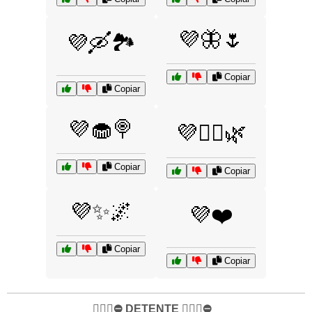
💜🦋🌷
💜🛶🏞️
Copiar
Copiar
💜🧁🍭
💜🧘‍♀️🌿
Copiar
Copiar
💜✨🌌
💜❤️
Copiar
Copiar
✋🏻🛑⛔️ DETENTE ✋🏻🛑⛔️