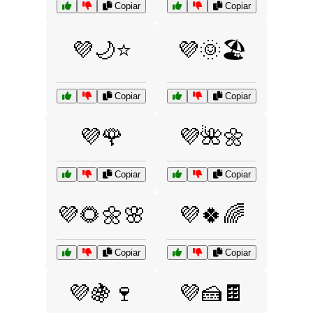
Copiar
Copiar
💜🌙⭐
💜🌞🏖️
Copiar
Copiar
💜🌹
💜🌺🌼
Copiar
Copiar
💜🌻🌼🌸
💜🍀🌈
Copiar
Copiar
💜🍇🍷
💜🍰🍫