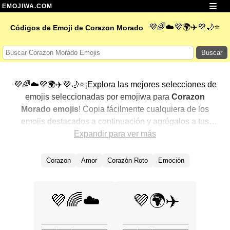
EMOJIWA.COM
💜🌈☁️💜🌍✈️💜🌙⭐
Códigos de Emoji de Corazon Morado
Buscar
💜🌈☁️💜🌍✈️💜🌙⭐¡Explora las mejores selecciones de
emojis seleccionadas por emojiwa para
Corazon
Morado emojis
! Copia fácilmente cualquiera de los
emojis destacados a continuación y agrégalos a tus
conversaciones para un toque personalizado. Hemos
Expandir para ver más
seleccionado una variedad de emojis relacionados,
mostrando primero los más populares. ¿Buscas más?
Corazon
Amor
Corazón Roto
Emoción
Explora otras categorías para descubrir aún más formas
de expresar
Corazon Morado con emojis
.
💜🌈☁️
💜🌍✈️