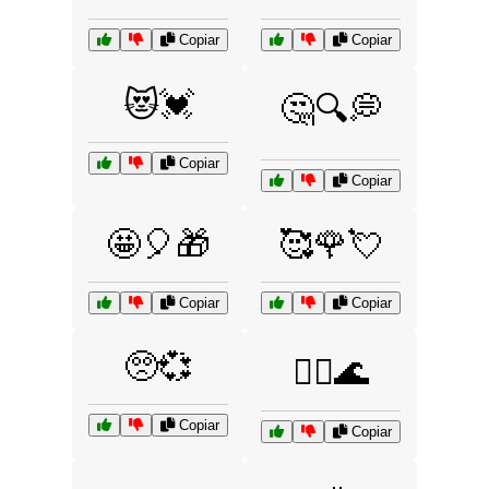
Copiar
Copiar
😻💓
🤔🔍💭
Copiar
Copiar
🤩🎈🎁
🥰🌹💘
Copiar
Copiar
🥺💞
🧘‍♀️🌊
Copiar
Copiar