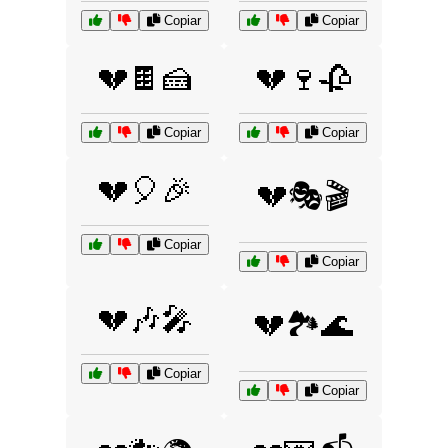
Copiar
Copiar
💔🍫🍰
💔🍷🥀
Copiar
Copiar
💔🎈🎉
💔🎭🎬
Copiar
Copiar
💔🎶🎤
💔🏞️🌊
Copiar
Copiar