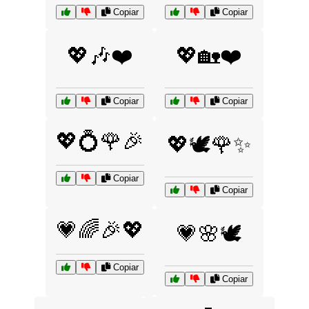
Copiar
Copiar
💖🎶❤️
💖🏡❤️
Copiar
Copiar
💖💍🌹🎉
💖🕊️🌹✨
Copiar
Copiar
💗🌈🎉💖
💗🌸🕊️
Copiar
Copiar