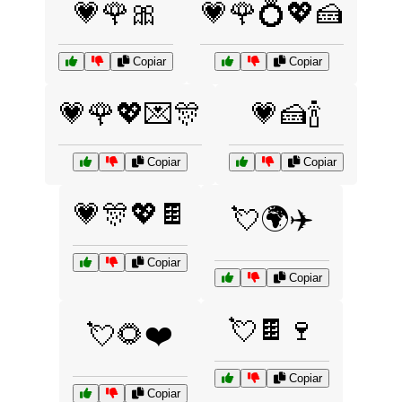
💗🌹🎀
💗🌹💍💖🍰
Copiar
Copiar
💗🌹💖💌🎊
💗🍰🍾
Copiar
Copiar
💗🎊💖🍫
💘🌍✈️
Copiar
Copiar
💘🍫🍷
💘🌻❤️
Copiar
Copiar