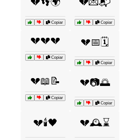
💔👣🌍
💔💌📬
Copiar
Copiar
💔💔💔
💔📅🗓️
Copiar
Copiar
💔📖📝
💔📷🌅
Copiar
Copiar
💔🕯️🖤
💔🕰️⌛