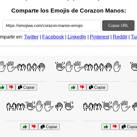
Comparte los Emojis de Corazon Manos:
Copiar URL
mpartir en:
Twitter
|
Facebook
|
LinkedIn
|
Pinterest
|
Reddit
|
Tu
✋🖐️🤲👐🤚
👋✋🖐️🤲👐🤚✋

Copiar
Copiar
👐🤲👋✋🖐️🤚👋
👐🤲👋✋🖐️
Copiar
Copia