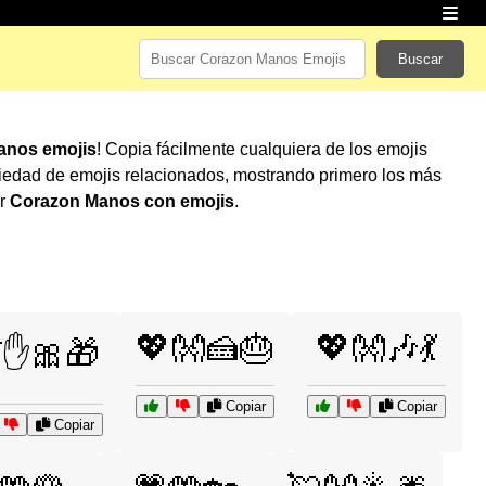
Buscar
anos emojis
! Copia fácilmente cualquiera de los emojis
iedad de emojis relacionados, mostrando primero los más
ar
Corazon Manos con emojis
.
💖👐🍰🎂
💖👐🎶💃
✋🎀🎁
Copiar
Copiar
Copiar