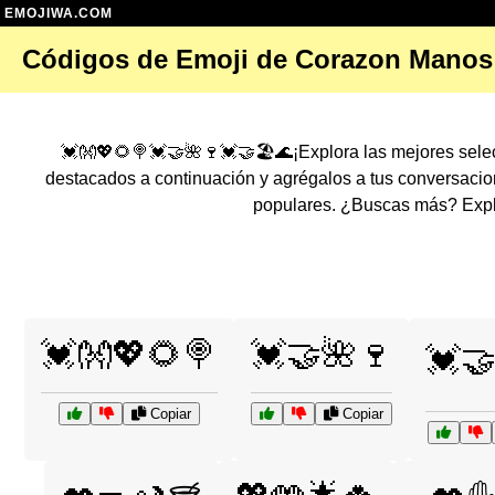
EMOJIWA.COM
Códigos de Emoji de Corazon Manos
💓👐💖🌻🍭💓🤝🌺🍷💓🤝🏖️🌊¡Explora las mejores sele
destacados a continuación y agrégalos a tus conversaci
populares. ¿Buscas más? Explo
💓👐💖🌻🍭
💓🤝🌺🍷
💓🤝
Copiar
Copiar