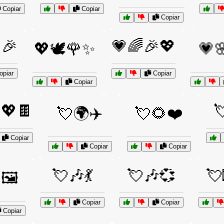
Copiar
Copiar
Copiar
🎉
💗🌈🎉💖
💖🕊️🌹✨
💗
piar
Copiar
Copiar
💖🍫

💘🌍✈️
💘🌻❤️
Copiar
Copiar
Copiar
💘🎶💃
💘🎶💞
💘
🖼️
Copiar
Copiar
Copiar