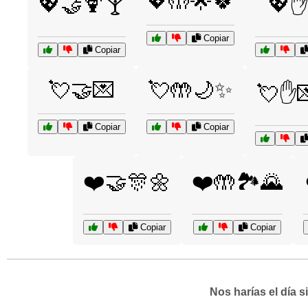
💖🤲🌟🍀
💖🤝🍹🍸
💖✋
Copiar
Copiar
💘🤝💌
💘🤲🌙✨
💘✋
Copiar
Copiar
❤️🤝🎊🌼
❤️🤲🏞️🌄
Copiar
Copiar
Nos harías el día 