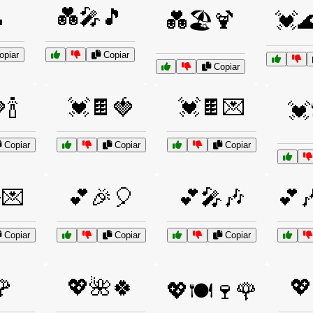

💑🎤🎵
💑🏖️🍹
💓🌊
piar
Copiar
Copiar
🍾
💓🍫🍓
💓🍫💌
💓
Copiar
Copiar
Copiar
💌
💕🎉🎈
💕🎤🎶
💕
Copiar
Copiar
Copiar
🌹
💖🌺🍀
💖
💖🍽️🍷🌹