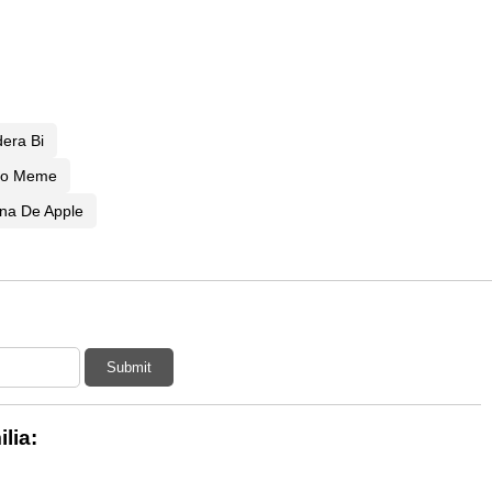
era Bi
do Meme
na De Apple
Submit
lia: