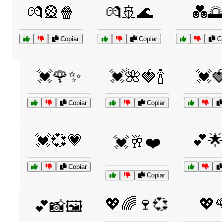
💏🎡🍿
💏🚢🌊
💑
Copiar
Copiar
Co
💓🌹✨
💓🌺🍓🍾
💓
Copiar
Copiar
💓💞💗
💕
💓🥂❤️
Copiar
Copiar
💖🌈🍷💞
💖
💕📸🖼️