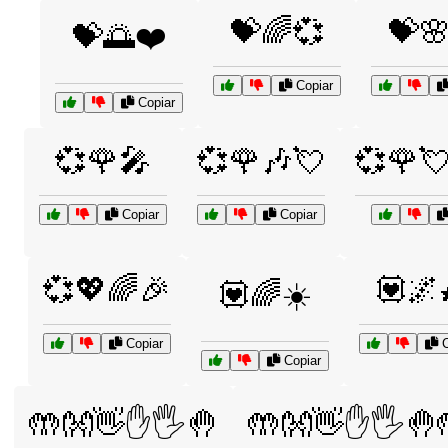
💝🌈💞
💝
💝🌅❤️
Copiar
Copiar
💞🌹🎤
💞🌹🎶💘
💞🌹
Copiar
Copiar
💞💖🌈🎉
💟🌌
💟🌈☀️
Copiar
C
Copiar
🤲👐👋✋🖐️🤚
🤲👐👋✋🖐️🤚