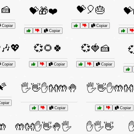
🍰
💝🎈🎂
💝🎁❤️
💝
Copiar
Copiar
Copiar
🎶💖
💞🌻🍀
💞🍓🍰

Copiar
Copiar
Copiar
🌠
🖐️👋✋👐🤲🤚
🖐️👋✋🤲👐
opiar
Copiar
Copiar
🤲
🤲👐✋👋🤚🖐️
✋🖐️👋
✋