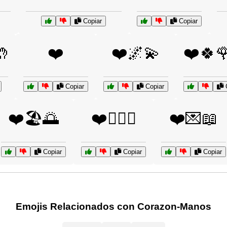
Copiar
Copiar

❤️
❤️🌌💫
❤️🍀
Copiar
Copiar
C
❤️🏖️🌅
❤️👩‍❤️‍👨
❤️💌📖
Copiar
Copiar
Copiar
Emojis Relacionados con Corazon-Manos