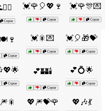
💓🌹🎈💖🍷
💓🌹🎊💌
🏄‍♀️
Copiar
Copiar
Copiar
💓🎇💌
💓🎈🎁💝
🍽️🍷
Copiar
Copiar
Copiar
💖🌟
💕💍🌟
💕🏰🕯️
Copiar
Copiar
Copiar
🎆🎇
💖🎆💝🌹
💖🎶💃