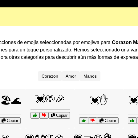
cciones de emojis seleccionadas por emojiwa para
Corazon M
ones para un toque personalizado. Hemos seleccionado una var
ra otras categorías para descubrir aún más formas de expres
Corazon
Amor
Manos
💓🤲🎉
🏖️🌊
💓✋

Copiar
Copiar
Copiar