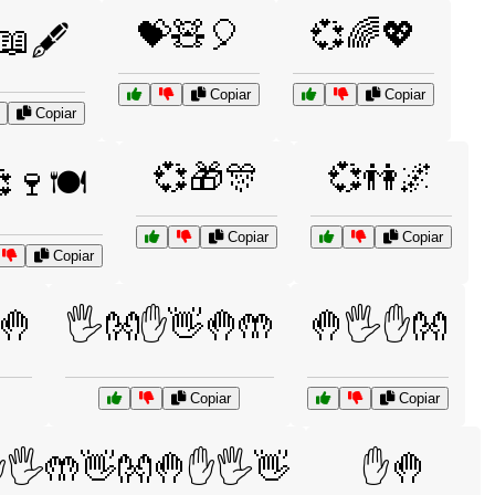
💝🧸🎈
💞🌈💖
📖🖋️
Copiar
Copiar
Copiar
💞🎁🎊
💞👫🌌
🍷🍽️
Copiar
Copiar
Copiar
🤚
🖐️👐✋👋🤚🤲
🤚🖐️✋👐
Copiar
Copiar
🖐️🤲👋👐🤚✋🖐️👋
✋🤚