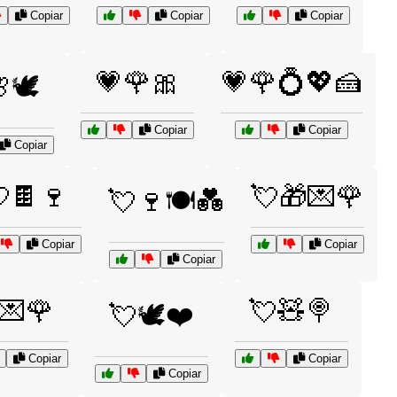
Copiar
Copiar
Copiar
💗🌹🎀
💗🌹💍💖🍰
🕊️
Copiar
Copiar
Copiar
🍫🍷
💘🎁💌🌹
💘🍷🍽️💑
Copiar
Copiar
Copiar
💌🌹
💘🧸🍭
💘🕊️❤️
Copiar
Copiar
Copiar