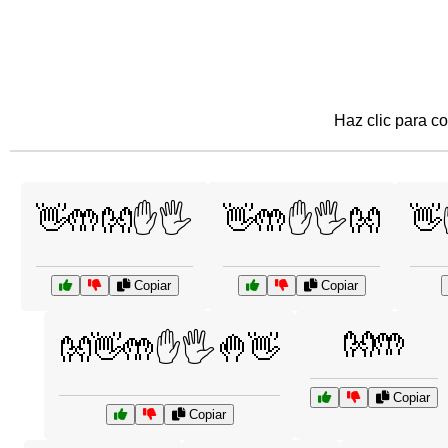
Haz clic para co
👋🤲👐✋🖐️
👋🤲✋🖐️👐
👋
Copiar
Copiar
👐🤲
👐👋🤲✋🖐️🤚👋
Copiar
Copiar