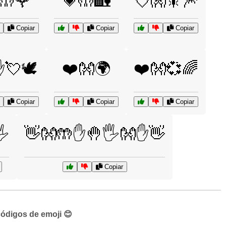
🤲🌹
💗🤲🏡
💘👐🎇🎆
Copiar
Copiar
Copiar
💘🕊️
❤️👐🌍
❤️👐💞🌈
Copiar
Copiar
Copiar
️
👋👐🤲✋🤚🖐️👐✋👋
Copiar
códigos de emoji 😊