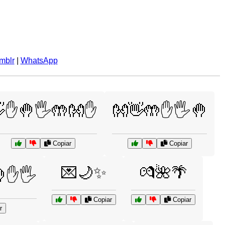
mblr
|
WhatsApp
✋🤚🖐️🤲👐✋
👐👋🤲✋🖐️🤚
Copiar
Copiar
💌🌙✨
💏🌺🌴
✋🖐️
Copiar
Copiar
r