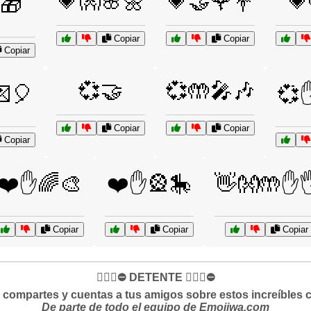
💗👐🌸🌼
💗🤝🌹💐
💗
🎁
Copiar
Copiar
Copiar
💞🤝
💞🤲🎤🎶
🎈
💞✋
Copiar
Copiar
Copiar
❤️✋🌈🎨
❤️✋🎡🎠
👋👐🤲✋
Copiar
Copiar
Copiar
✋🏻🛑⛔️ DETENTE ✋🏻🛑⛔️
si compartes y cuentas a tus amigos sobre estos increíbles 
De parte de todo el equipo de Emojiwa.com