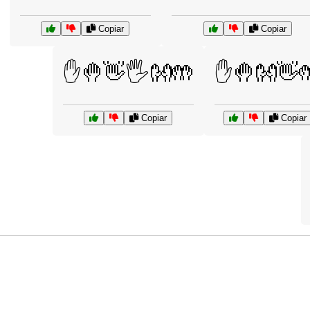
Copiar
Copiar
✋🤚👋🖐️👐🤲
✋🤚👐👋
Copiar
Copiar