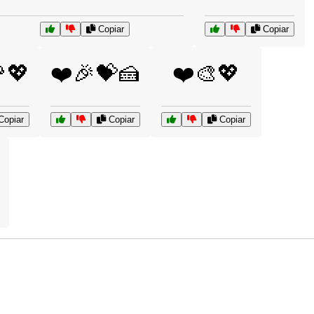
Copiar
Copiar
💖
❤️🎉💝🍰
❤️🎨💖
opiar
Copiar
Copiar