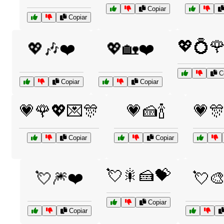
Copiar
Copiar
💖💍
💖🎶❤️
💖🏡❤️
Co
Copiar
Copiar
💗🌹💖💌🎊
💗🍰🍾
💗
Copiar
Copiar
💘🎇🍰💝
💘🎆❤️
💘🎨
Copiar
Copiar