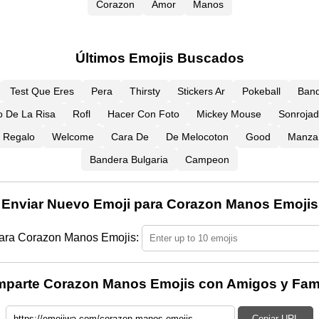
Corazon
Amor
Manos
Últimos Emojis Buscados
Test Que Eres
Pera
Thirsty
Stickers Ar
Pokeball
Band
o De La Risa
Rofl
Hacer Con Foto
Mickey Mouse
Sonroja
 Regalo
Welcome
Cara De
De Melocoton
Good
Manza
Bandera Bulgaria
Campeon
Enviar Nuevo Emoji para Corazon Manos Emojis
ara Corazon Manos Emojis:
parte Corazon Manos Emojis con Amigos y Fami
Copiar URL