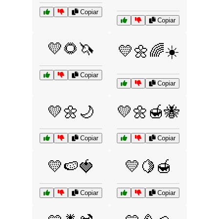
Copiar
Copiar
💛🌻🦄
💛🌼🌈☀️
Copiar
Copiar
💛🌼🌙
💛🌼🍯🐝
Copiar
Copiar
💛🍉🍓
💛🍋🍯
Copiar
Copiar