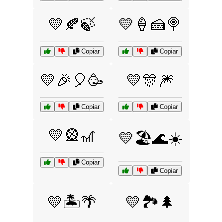
💛🍂🍃
💛🍦🍰🍭
Copiar
Copiar
💛🎉🎈🥳
💛🎊🎆
Copiar
Copiar
💛🎡🎢
💛🏖️🌊☀️
Copiar
Copiar
💛🏝️🌴
💛🏞️🌲