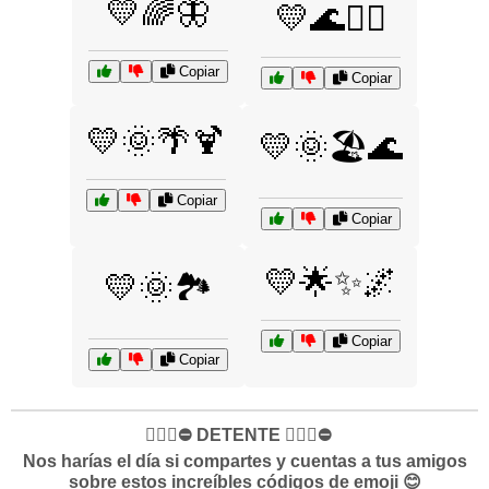
💛🌈🦋
💛🌊🏄‍♀️
Copiar
Copiar
💛🌞🌴🍹
💛🌞🏖️🌊
Copiar
Copiar
💛🌟✨🌌
💛🌞🏞️
Copiar
Copiar
✋🏻🛑⛔️ DETENTE ✋🏻🛑⛔️
Nos harías el día si compartes y cuentas a tus amigos
sobre estos increíbles códigos de emoji 😊