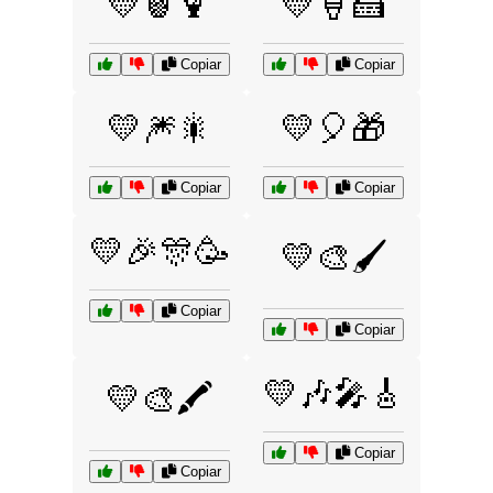
💛🍍🍹
💛🍦🍰
Copiar
Copiar
💛🎆🎇
💛🎈🎁
Copiar
Copiar
💛🎉🎊🥳
💛🎨🖌️
Copiar
Copiar
💛🎶🎤🎸
💛🎨🖍️
Copiar
Copiar