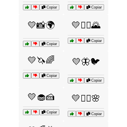
Copiar
Copiar
💛📸🌍
💛🚴‍♂️🌄
Copiar
Copiar
💛🦄🌈
💛🦋🐦
Copiar
Copiar
💛🧁🍰
💛🧘‍♀️🌸
Copiar
Copiar