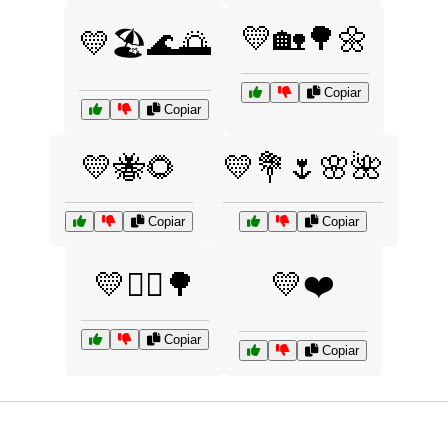
💛🏡🌳🌼
💛🏖️🌊🌅
Copiar
Copiar
💛🐝🌻
💛💐🌷🌸🌺
Copiar
Copiar
💛🚴‍♂️🌳
💛❤️
Copiar
Copiar