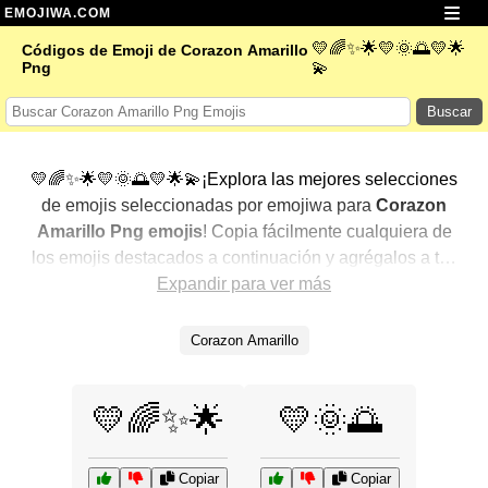
EMOJIWA.COM
💛🌈✨🌟💛🌞🌅💛🌟
Códigos de Emoji de Corazon Amarillo
Png
💫
Buscar
💛🌈✨🌟💛🌞🌅💛🌟💫¡Explora las mejores selecciones
de emojis seleccionadas por emojiwa para
Corazon
Amarillo Png emojis
! Copia fácilmente cualquiera de
los emojis destacados a continuación y agrégalos a tus
conversaciones para un toque personalizado. Hemos
Expandir para ver más
seleccionado una variedad de emojis relacionados,
mostrando primero los más populares. ¿Buscas más?
Corazon Amarillo
Explora otras categorías para descubrir aún más formas
de expresar
Corazon Amarillo Png con emojis
.
💛🌈✨🌟
💛🌞🌅
Copiar
Copiar