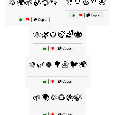
🌞🌻🍏🌱🌼
🌞🌍🌱🍃🌻🐾
Copiar
Copiar
🌞🌿🌻🍃🌈🐝
Copiar
🌞🌿🍀🌳🌼🐦🌍
Copiar
🌱🌍🌞🌻🐝🍃
Copiar