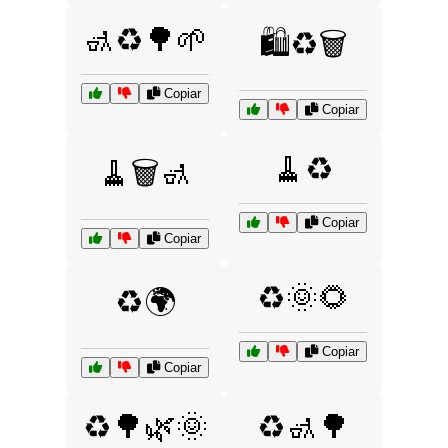
🚮♻️🌳🌱
🛍️♻️🗑️
Copiar
Copiar
🧹♻️
🧹🗑️🚮
Copiar
Copiar
♻️🌞🌻
♻️🌍
Copiar
Copiar
♻️🌳🌿🌞
♻️🚮🌳