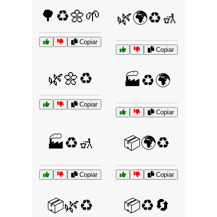
🌳♻️🌼🌱
🌿🌍♻️🚮
Copiar
Copiar
🌿🌼♻️
🏭♻️🌍
Copiar
Copiar
🏭♻️🚮
📦🌍♻️
Copiar
Copiar
📦🌿♻️
📦♻️🔄