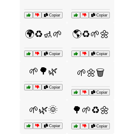
Copiar
Copiar
🌍♻️🚮🌱
🌎♻️🌱🌼
Copiar
Copiar
🌱🌳🌿
🌱🌼🗑️
Copiar
Copiar
🌱🌿🌞
🌳🌱♻️🌼
Copiar
Copiar