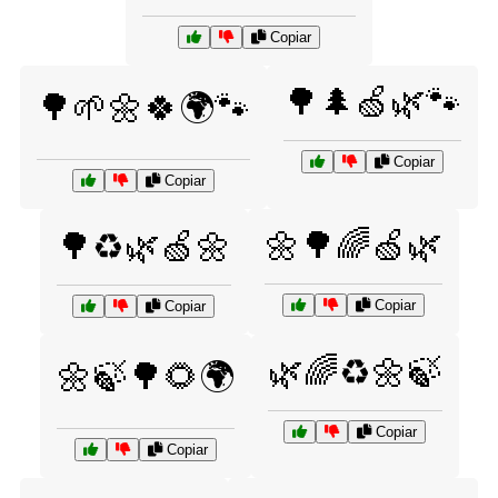
Copiar
🌳🌲🍏🌿🐾
🌳🌱🌼🍀🌍🐾
Copiar
Copiar
🌼🌳🌈🍏🌿
🌳♻️🌿🍏🌼
Copiar
Copiar
🌿🌈♻️🌼🍃
🌼🍃🌳🌻🌍
Copiar
Copiar