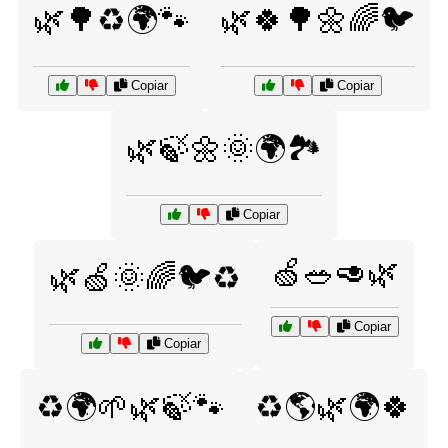
🌿🌳♻️🌍🐾
🌿🍀🌳🌼🌈🐦
Copiar
Copiar
🌿🍃🌼🌞🌍🏞️
Copiar
🍏🥗🥑🌿
🌿🍏🌞🌈🐦♻️
Copiar
Copiar
♻️🌍🌱🌿🍃🐾
♻️🌎🌿🌍🍀