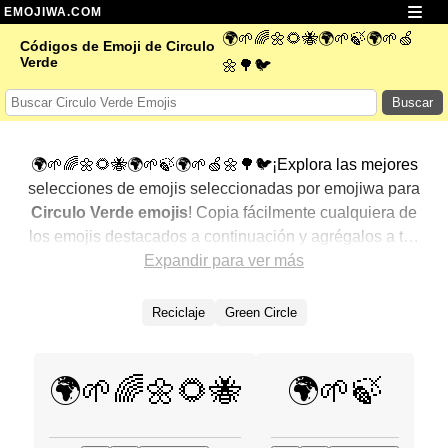
EMOJIWA.COM
🌍🌱🌈🌼🌻🐝🌍🌱🍃🌍🌱🍏
Códigos de Emoji de Circulo
Verde
🌼🌳🐦
Buscar
🌍🌱🌈🌼🌻🐝🌍🌱🍃🌍🌱🍏🌼🌳🐦¡Explora las mejores
selecciones de emojis seleccionadas por emojiwa para
Circulo Verde emojis
! Copia fácilmente cualquiera de
los emojis destacados a continuación y agrégalos a tus
conversaciones para un toque personalizado. Hemos
Expandir para ver más
seleccionado una variedad de emojis relacionados,
mostrando primero los más populares. ¿Buscas más?
Reciclaje
Green Circle
Explora otras categorías para descubrir aún más formas
de expresar
Circulo Verde con emojis
.
🌍🌱🌈🌼🌻🐝
🌍🌱🍃