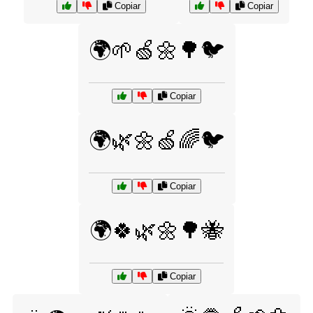
Copiar
Copiar
🌍🌱🍏🌼🌳🐦
Copiar
🌍🌿🌼🍏🌈🐦
Copiar
🌍🍀🌿🌼🌳🐝
Copiar