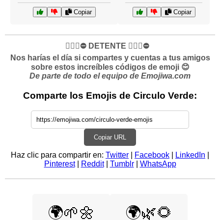
Copiar
Copiar
✋🏻🛑⛔️ DETENTE ✋🏻🛑⛔️
Nos harías el día si compartes y cuentas a tus amigos
sobre estos increíbles códigos de emoji 😊
De parte de todo el equipo de Emojiwa.com
Comparte los Emojis de Circulo Verde:
Copiar URL
Haz clic para compartir en:
Twitter
|
Facebook
|
LinkedIn
|
Pinterest
|
Reddit
|
Tumblr
|
WhatsApp
🌍🌱🌼
🌍🌿🌻