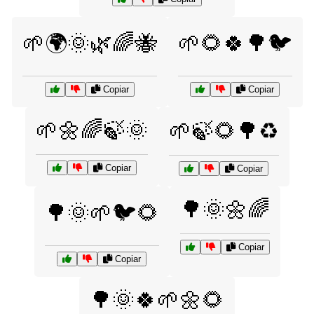
🌱🌍🌞🌿🌈🐝
🌱🌻🍀🌳🐦
Copiar
Copiar
🌱🌼🌈🍃🌞
🌱🍃🌻🌳♻️
Copiar
Copiar
🌳🌞🌼🌈
🌳🌞🌱🐦🌻
Copiar
Copiar
🌳🌞🍀🌱🌼🌻